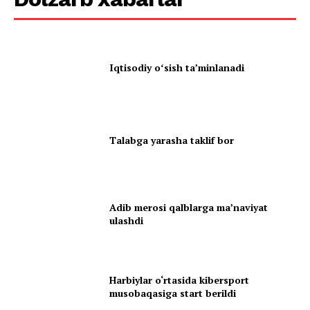
Iqtisodiy oʻsish taʼminlanadi
Talabga yarasha taklif bor
Adib merosi qalblarga maʼnaviyat
ulashdi
Harbiylar o‘rtasida kibersport
musobaqasiga start berildi