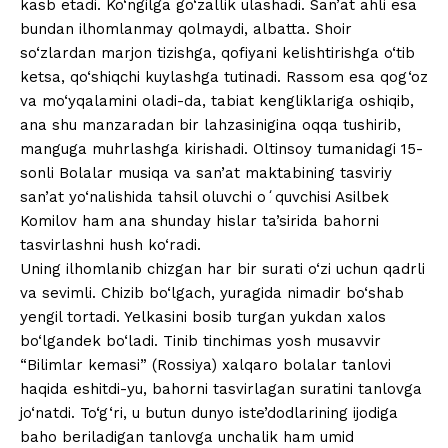
kasb etadi. Ko‘ngilga go‘zallik ulashadi. San’at ahli esa
bundan ilhomlanmay qolmaydi, albatta. Shoir
so‘zlardan marjon tizishga, qofiyani kelishtirishga o‘tib
ketsa, qo‘shiqchi kuylashga tutinadi. Rassom esa qog‘oz
va mo‘yqalamini oladi-da, tabiat kengliklariga oshiqib,
ana shu manzaradan bir lahzasinigina oqqa tushirib,
manguga muhrlashga kirishadi. Oltinsoy tumanidagi 15-
sonli Bolalar musiqa va san’at maktabining tasviriy
san’at yo‘nalishida tahsil oluvchi oʻquvchisi Asilbek
Komilov ham ana shunday hislar ta’sirida bahorni
tasvirlashni hush ko‘radi.
Uning ilhomlanib chizgan har bir surati o‘zi uchun qadrli
va sevimli. Chizib bo‘lgach, yuragida nimadir bo‘shab
yengil tortadi. Yelkasini bosib turgan yukdan xalos
bo‘lgandek bo‘ladi. Tinib tinchimas yosh musavvir
“Bilimlar kemasi” (Rossiya) xalqaro bolalar tanlovi
haqida eshitdi-yu, bahorni tasvirlagan suratini tanlovga
jo‘natdi. To‘g‘ri, u butun dunyo iste’dodlarining ijodiga
baho beriladigan tanlovga unchalik ham umid