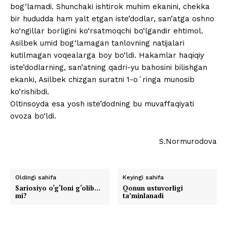
bog‘lamadi. Shunchaki ishtirok muhim ekanini, chekka
bir hududda ham yalt etgan iste’dodlar, san’atga oshno
ko‘ngillar borligini ko‘rsatmoqchi bo‘lgandir ehtimol.
Asilbek umid bog‘lamagan tanlovning natijalari
kutilmagan voqealarga boy bo‘ldi. Hakamlar haqiqiy
iste’dodlarning, san’atning qadri-yu bahosini bilishgan
ekanki, Asilbek chizgan suratni 1-oʻringa munosib
ko‘rishibdi.
Oltinsoyda esa yosh iste’dodning bu muvaffaqiyati
ovoza bo‘ldi.
S.Normurodova
Oldingi sahifa
Keyingi sahifa
Sariosiyo o‘g‘loni g‘olib…
Qonun ustuvorligi
mi?
ta’minlanadi