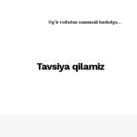
Og‘ir toifadan namunali hududga…
RELATED
Tavsiya qilamiz