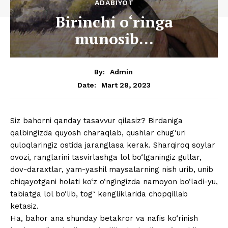
ADABIYOT
Birinchi o‘ringa
munosib…
By:
Admin
Mart 28, 2023
Date:
Siz bahorni qanday tasavvur qilasiz? Birdaniga
qalbingizda quyosh charaqlab, qushlar chug‘uri
quloqlaringiz ostida jaranglasa kerak. Sharqiroq soylar
ovozi, ranglarini tasvirlashga lol bo‘lganingiz gullar,
dov-daraxtlar, yam-yashil maysalarning nish urib, unib
chiqayotgani holati ko‘z o‘ngingizda namoyon bo‘ladi-yu,
tabiatga lol bo‘lib, tog‘ kengliklarida chopqillab
ketasiz.
Ha, bahor ana shunday betakror va nafis ko‘rinish