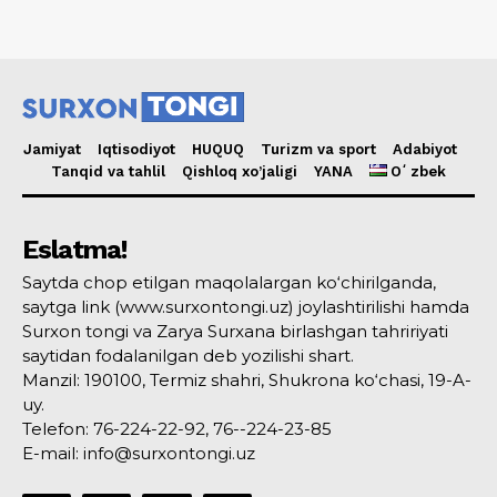
Jamiyat
Iqtisodiyot
HUQUQ
Turizm va sport
Adabiyot
Tanqid va tahlil
Qishloq xo’jaligi
YANA
Oʻzbek
Eslatma!
Saytda chop etilgan maqolalargan ko‘chirilganda,
saytga link (www.surxontongi.uz) joylashtirilishi hamda
Surxon tongi va Zarya Surxana birlashgan tahririyati
saytidan fodalanilgan deb yozilishi shart.
Manzil: 190100, Termiz shahri, Shukrona ko‘chasi, 19-A-
uy.
Telefon: 76-224-22-92, 76--224-23-85
E-mail: info@surxontongi.uz