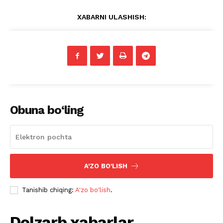
XABARNI ULASHISH:
Obuna bo‘ling
A'ZO BO'LISH
Tanishib chiqing:
A'zo bo'lish
.
Dolzarb xabarlar