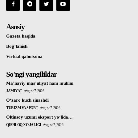
Asosiy
Gazeta haqida
Bog’lanish
Virtual qabulxona
So'ngi yangiliklar
Ma’naviy mas’uliyat ham muhim
JAMIYAT
Avgust 7, 2026
Oʻzaro kuch sinashdi
TURIZM VA SPORT
Avgust 7, 2026
Oltinsoy uzumi eksport yo‘lida…
QISHLOQ XO'JALIGI
Avgust 7, 2026