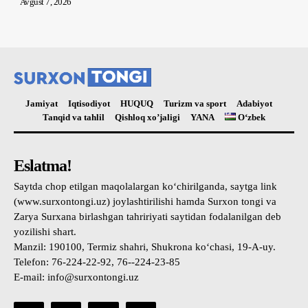
Avgust 7, 2026
Jamiyat
Iqtisodiyot
HUQUQ
Turizm va sport
Adabiyot
Tanqid va tahlil
Qishloq xo’jaligi
YANA
Oʻzbek
Eslatma!
Saytda chop etilgan maqolalargan ko‘chirilganda, saytga link
(www.surxontongi.uz) joylashtirilishi hamda Surxon tongi va
Zarya Surxana birlashgan tahririyati saytidan fodalanilgan deb
yozilishi shart.
Manzil: 190100, Termiz shahri, Shukrona ko‘chasi, 19-A-uy.
Telefon: 76-224-22-92, 76--224-23-85
E-mail: info@surxontongi.uz