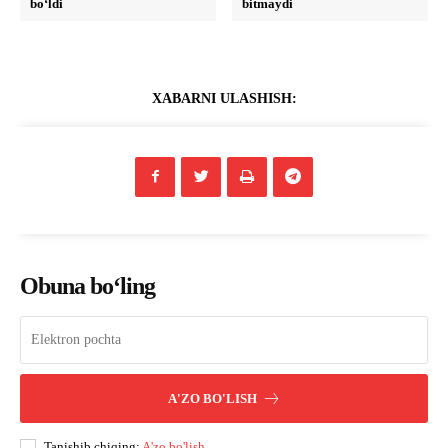
bo‘ldi
bitmaydi
XABARNI ULASHISH:
Obuna bo‘ling
A'ZO BO'LISH
Tanishib chiqing:
A'zo bo'lish
.