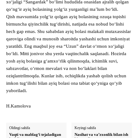
xo‘jaligi “Sangardak” bo‘limi hududida onasidan ajralib qolgan
qo‘ng‘ir ayiq bolasining yolg‘iz yurganligi ma’lum bo‘ldi.
Qish mavsumida yolg‘iz qolgan ayiq bolasining ozuqa topishi
birmuncha qiyinchilik tug‘dirishi, natijada esa nobud bo‘lishi
hech gap emas. Shu sababdan ayiq bolasi malakali mutaxassislar
qaroviga olindi va munosib sharoitda yashashi uchun imkoniyat
yaratildi. Eng maqbul joy esa “Uzun” davlat o‘rmon xo‘jaligi
bo‘ldi. Mitti jonivor shu yerda vaqtinchalik saqlanadi. Hozirda
yosh ayiq bolasiga g‘amxo‘rlik qilinmoqda, ichimlik suvi,
sabzavotlar, o‘rmon mevalari va non bo‘laklari bilan
oziqlantrilmoqda. Kunlar isib, ochiqlikda yashab qolish uchun
imkon tug‘ilishi bilan ayiq bolasi ona tabiat qo‘yniga qo‘yib
yuboriladi.
H.Kamolova
Oldingi sahifa
Keyingi sahifa
Vaqti va mablag‘i tejaladigan
Nasihat va va’zxonlik bilan ish