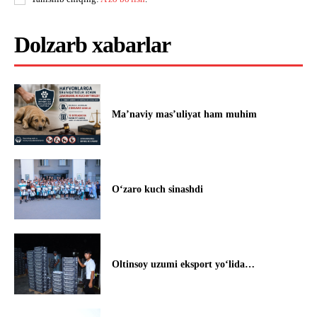
Dolzarb xabarlar
Ma’naviy mas’uliyat ham muhim
Oʻzaro kuch sinashdi
Oltinsoy uzumi eksport yo‘lida…