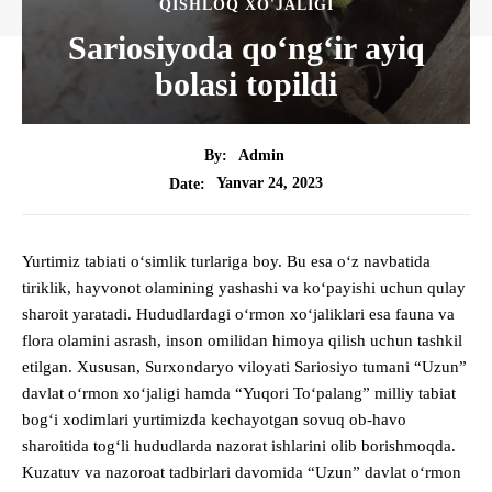
QISHLOQ XO'JALIGI
Sariosiyoda qo‘ng‘ir ayiq
bolasi topildi
By:
Admin
Yanvar 24, 2023
Date:
Yurtimiz tabiati o‘simlik turlariga boy. Bu esa o‘z navbatida
tiriklik, hayvonot olamining yashashi va ko‘payishi uchun qulay
sharoit yaratadi. Hududlardagi o‘rmon xo‘jaliklari esa fauna va
flora olamini asrash, inson omilidan himoya qilish uchun tashkil
etilgan. Xususan, Surxondaryo viloyati Sariosiyo tumani “Uzun”
davlat o‘rmon xo‘jaligi hamda “Yuqori To‘palang” milliy tabiat
bog‘i xodimlari yurtimizda kechayotgan sovuq ob-havo
sharoitida tog‘li hududlarda nazorat ishlarini olib borishmoqda.
Kuzatuv va nazoroat tadbirlari davomida “Uzun” davlat o‘rmon