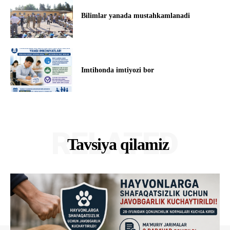
Bilimlar yanada mustahkamlanadi
Imtihonda imtiyozi bor
RELATED
Tavsiya qilamiz