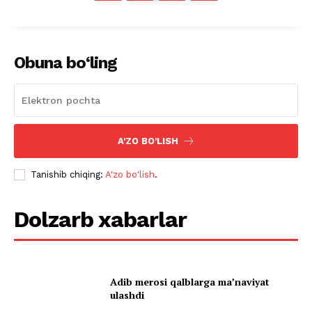
Obuna bo‘ling
A'ZO BO'LISH
Tanishib chiqing:
A'zo bo'lish
.
Dolzarb xabarlar
Adib merosi qalblarga maʼnaviyat
ulashdi