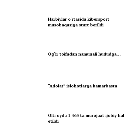
Harbiylar o‘rtasida kibersport
musobaqasiga start berildi
Og‘ir toifadan namunali hududga…
“Adolat” islohotlarga kamarbasta
Olti oyda 1 465 ta murojaat ijobiy hal
etildi