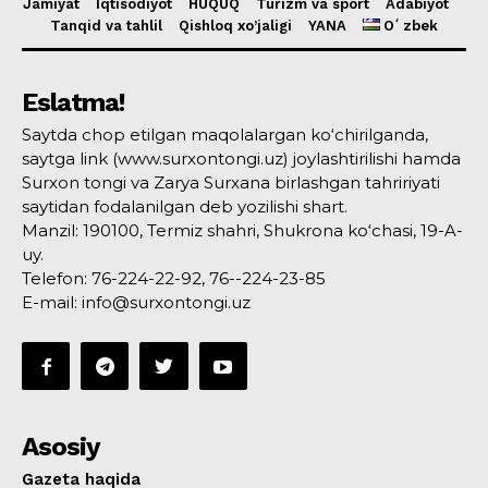
Jamiyat
Iqtisodiyot
HUQUQ
Turizm va sport
Adabiyot
Tanqid va tahlil
Qishloq xo’jaligi
YANA
Oʻzbek
Eslatma!
Saytda chop etilgan maqolalargan ko‘chirilganda,
saytga link (www.surxontongi.uz) joylashtirilishi hamda
Surxon tongi va Zarya Surxana birlashgan tahririyati
saytidan fodalanilgan deb yozilishi shart.
Manzil: 190100, Termiz shahri, Shukrona ko‘chasi, 19-A-
uy.
Telefon: 76-224-22-92, 76--224-23-85
E-mail: info@surxontongi.uz
Asosiy
Gazeta haqida