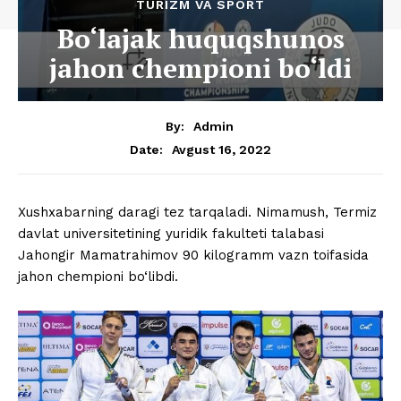
TURIZM VA SPORT
Bo‘lajak huquqshunos
jahon chempioni bo‘ldi
By:
Admin
Avgust 16, 2022
Date:
Xushxabarning daragi tez tarqaladi. Nimamush, Termiz
davlat universitetining yuridik fakulteti talabasi
Jahongir Mamatrahimov 90 kilogramm vazn toifasida
jahon chempioni bo‘libdi.