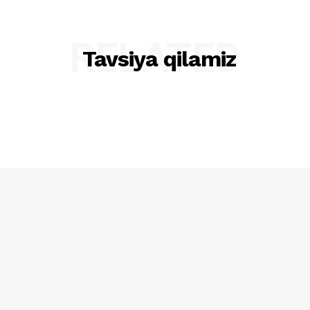
RELATED
Tavsiya qilamiz