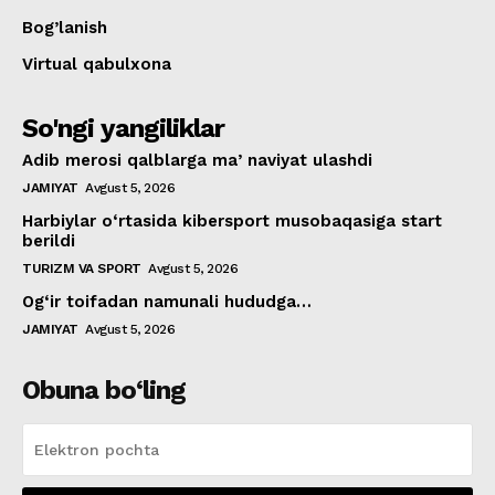
Bog’lanish
Virtual qabulxona
So'ngi yangiliklar
Adib merosi qalblarga maʼnaviyat ulashdi
JAMIYAT
Avgust 5, 2026
Harbiylar o‘rtasida kibersport musobaqasiga start
berildi
TURIZM VA SPORT
Avgust 5, 2026
Og‘ir toifadan namunali hududga…
JAMIYAT
Avgust 5, 2026
Obuna bo‘ling