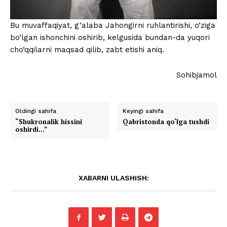
Bu muvaffaqiyat, g‘alaba Jahongirni ruhlantirishi, o‘ziga
bo‘lgan ishonchini oshirib, kelgusida bundan-da yuqori
cho‘qqilarni maqsad qilib, zabt etishi aniq.
Sohibjamol
Oldingi sahifa
Keyingi sahifa
“Shukronalik hissini
Qabristonda qo‘lga tushdi
oshirdi…”
XABARNI ULASHISH: