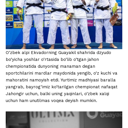
O‘zbek alpi Ekvadorning Guayakil shahrida dzyudo
bo‘yicha yoshlar o‘rtasida bo‘lib o‘tgan jahon
chempionatida dunyoning manaman degan
sportchilarini mardlar maydonida yengib, o‘z kuchi va
mahoratini namoyish etdi. Yurtimiz madhiyasi baralla
yangrab, bayrog‘imiz ko‘tarilgan chempionat nafaqat
Jahongir uchun, balki uning yaqinlari, o‘zbek xalqi
uchun ham unutilmas voqea deyish mumkin.