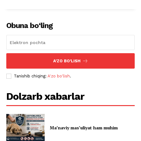
Obuna bo‘ling
A'ZO BO'LISH
Tanishib chiqing:
A'zo bo'lish
.
Dolzarb xabarlar
Ma’naviy mas’uliyat ham muhim