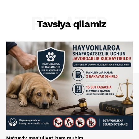
RELATED
Tavsiya qilamiz
Ma’naviy mas’uliyat ham muhim