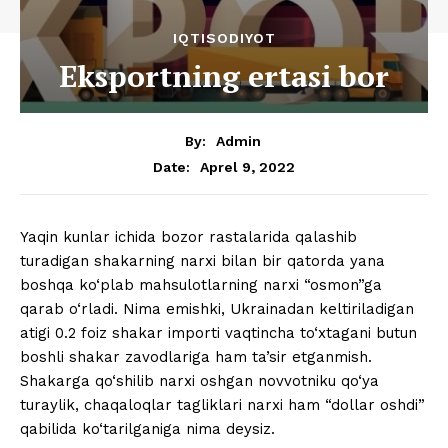
IQTISODIYOT
Eksportning ertasi bor
By:
Admin
Aprel 9, 2022
Date:
Yaqin kunlar ichida bozor rastalarida qalashib
turadigan shakarning narxi bilan bir qatorda yana
boshqa ko‘plab mahsulotlarning narxi “osmon”ga
qarab o‘rladi. Nima emishki, Ukrainadan keltiriladigan
atigi 0.2 foiz shakar importi vaqtincha to‘xtagani butun
boshli shakar zavodlariga ham ta’sir etganmish.
Shakarga qo‘shilib narxi oshgan novvotniku qo‘ya
turaylik, chaqaloqlar tagliklari narxi ham “dollar oshdi”
qabilida ko‘tarilganiga nima deysiz.