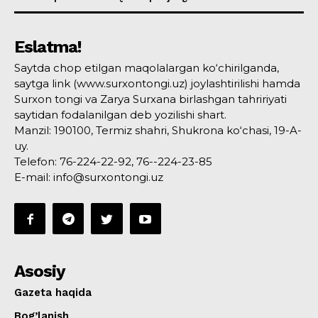
Eslatma!
Saytda chop etilgan maqolalargan ko‘chirilganda,
saytga link (www.surxontongi.uz) joylashtirilishi hamda
Surxon tongi va Zarya Surxana birlashgan tahririyati
saytidan fodalanilgan deb yozilishi shart.
Manzil: 190100, Termiz shahri, Shukrona ko‘chasi, 19-A-
uy.
Telefon: 76-224-22-92, 76--224-23-85
E-mail: info@surxontongi.uz
Asosiy
Gazeta haqida
Bog’lanish