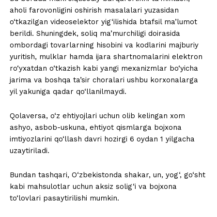
aholi farovonligini oshirish masalalari yuzasidan
o‘tkazilgan videoselektor yig‘ilishida btafsil ma’lumot
berildi. Shuningdek, soliq ma’murchiligi doirasida
ombordagi tovarlarning hisobini va kodlarini majburiy
yuritish, mulklar hamda ijara shartnomalarini elektron
ro‘yxatdan o‘tkazish kabi yangi mexanizmlar bo‘yicha
jarima va boshqa ta’sir choralari ushbu korxonalarga
yil yakuniga qadar qo‘llanilmaydi.
Qolaversa, o‘z ehtiyojlari uchun olib kelingan xom
ashyo, asbob-uskuna, ehtiyot qismlarga bojxona
imtiyozlarini qo‘llash davri hozirgi 6 oydan 1 yilgacha
uzaytiriladi.
Bundan tashqari, O‘zbekistonda shakar, un, yog‘, go‘sht
kabi mahsulotlar uchun aksiz solig‘i va bojxona
to‘lovlari pasaytirilishi mumkin.