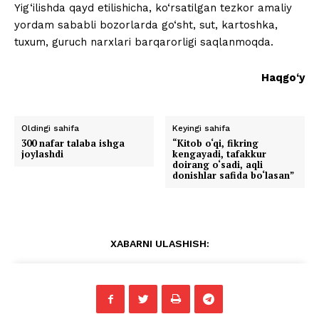
Yig‘ilishda qayd etilishicha, ko‘rsatilgan tezkor amaliy
yordam sababli bozorlarda go‘sht, sut, kartoshka,
tuxum, guruch narxlari barqarorligi saqlanmoqda.
Haqgo‘y
Oldingi sahifa
Keyingi sahifa
300 nafar talaba ishga
“Kitob o‘qi, fikring
joylashdi
kengayadi, tafakkur
doirang o‘sadi, aqli
donishlar safida bo‘lasan”
XABARNI ULASHISH: