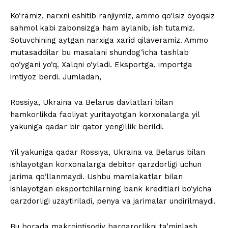
Ko‘ramiz, narxni eshitib ranjiymiz, ammo qo‘lsiz oyoqsiz
sahmol kabi zabonsizga ham aylanib, ish tutamiz.
Sotuvchining aytgan narxiga xarid qilaveramiz. Ammo
mutasaddilar bu masalani shundog‘icha tashlab
qo‘ygani yo‘q. Xalqni o‘yladi. Eksportga, importga
imtiyoz berdi. Jumladan,
Rossiya, Ukraina va Belarus davlatlari bilan
hamkorlikda faoliyat yuritayotgan korxonalarga yil
yakuniga qadar bir qator yengillik berildi.
Yil yakuniga qadar Rossiya, Ukraina va Belarus bilan
ishlayotgan korxonalarga debitor qarzdorligi uchun
jarima qo‘llanmaydi. Ushbu mamlakatlar bilan
ishlayotgan eksportchilarning bank kreditlari bo‘yicha
qarzdorligi uzaytiriladi, penya va jarimalar undirilmaydi.
Bu borada makroiqtisodiy barqarorlikni ta’minlash,