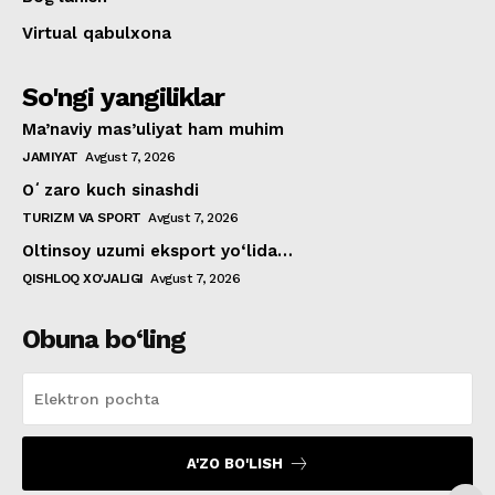
Virtual qabulxona
So'ngi yangiliklar
Ma’naviy mas’uliyat ham muhim
JAMIYAT
Avgust 7, 2026
Oʻzaro kuch sinashdi
TURIZM VA SPORT
Avgust 7, 2026
Oltinsoy uzumi eksport yo‘lida…
QISHLOQ XO'JALIGI
Avgust 7, 2026
Obuna bo‘ling
A'ZO BO'LISH