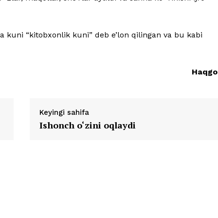
kuni “kitobxonlik kuni” deb e’lon qilingan va bu kabi
Haqgo
Keyingi sahifa
Ishonch o‘zini oqlaydi