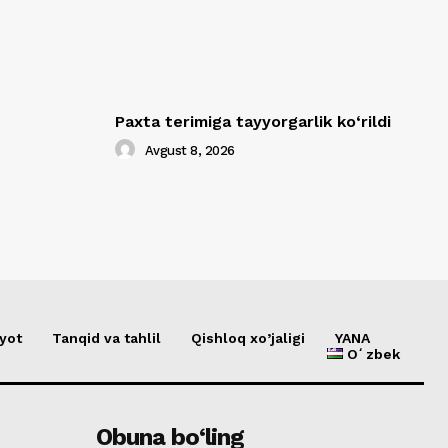
Paxta terimiga tayyorgarlik ko‘rildi
Avgust 8, 2026
yot
Tanqid va tahlil
Qishloq xo’jaligi
YANA
Oʻzbek
Obuna bo‘ling