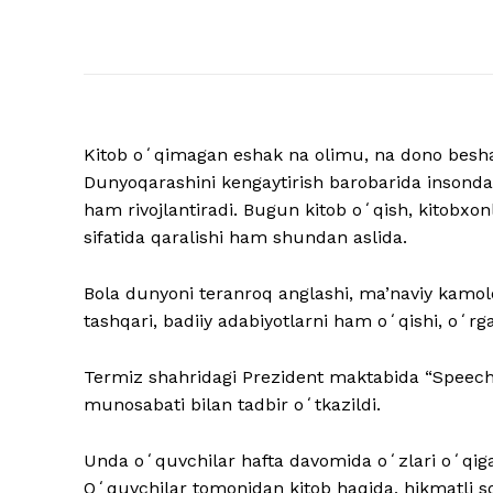
Kitob oʻqimagan eshak na olimu, na dono beshak,
Dunyoqarashini kengaytirish barobarida insonda 
ham rivojlantiradi. Bugun kitob oʻqish, kitobxo
sifatida qaralishi ham shundan aslida.
Bola dunyoni teranroq anglashi, ma’naviy kamo
tashqari, badiiy adabiyotlarni ham oʻqishi, oʻr
Termiz shahridagi Prezident maktabida “Speech t
munosabati bilan tadbir oʻtkazildi.
Unda oʻquvchilar hafta davomida oʻzlari oʻqigan
Oʻquvchilar tomonidan kitob haqida, hikmatli soʻz