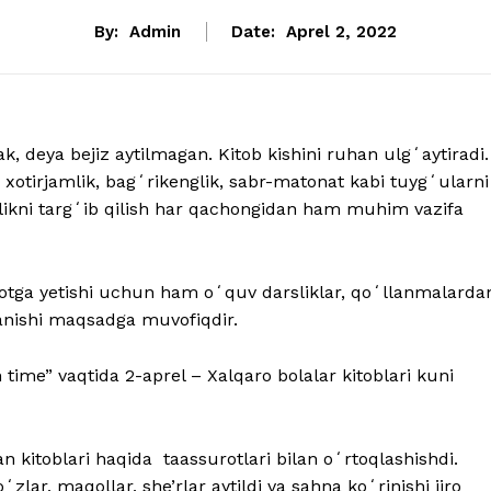
By:
Admin
Date:
Aprel 2, 2022
 deya bejiz aytilmagan. Kitob kishini ruhan ulgʻaytiradi.
xotirjamlik, bagʻrikenglik, sabr-matonat kabi tuygʻularni
nlikni targʻib qilish har qachongidan ham muhim vazifa
lotga yetishi uchun ham oʻquv darsliklar, qoʻllanmalarda
ganishi maqsadga muvofiqdir.
ime” vaqtida 2-aprel – Xalqaro bolalar kitoblari kuni
 kitoblari haqida taassurotlari bilan oʻrtoqlashishdi.
lar, maqollar, she’rlar aytildi va sahna koʻrinishi ijro