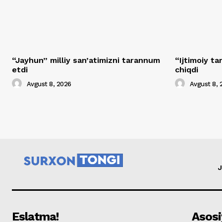
“Jayhun” milliy san’atimizni tarannum
“Ijtimoiy t
etdi
chiqdi
Avgust 8, 2026
Avgust 8, 
J
Eslatma!
Asosi