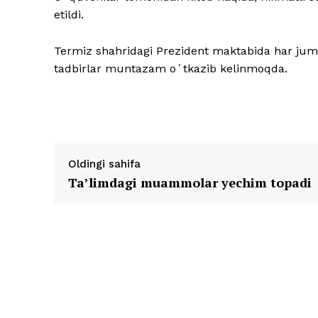
etildi.
Termiz shahridagi Prezident maktabida har juma 
tadbirlar muntazam oʻtkazib kelinmoqda.
Oldingi sahifa
Ta’limdagi muammolar yechim topadi