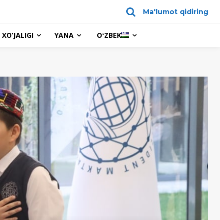
Ma'lumot qidiring
XO’JALIGI
YANA
OʻZBEK