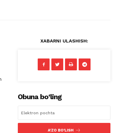
XABARNI ULASHISH:
n
Obuna bo‘ling
A'ZO BO'LISH