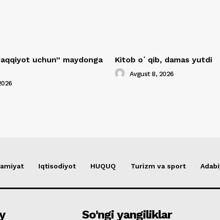
araqqiyot uchun” maydonga
Kitob oʻqib, damas yutdi
Avgust 8, 2026
2026
amiyat
Iqtisodiyot
HUQUQ
Turizm va sport
Adabi
y
So'ngi yangiliklar