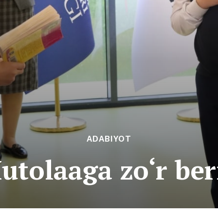
ADABIYOT
utolaaga zo‘r ber