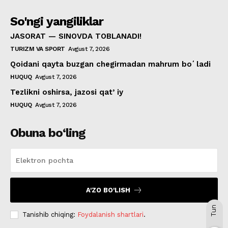
So'ngi yangiliklar
JASORAT — SINOVDA TOBLANADI!
TURIZM VA SPORT
Avgust 7, 2026
Qoidani qayta buzgan chegirmadan mahrum boʻladi
HUQUQ
Avgust 7, 2026
Tezlikni oshirsa, jazosi qatʼiy
HUQUQ
Avgust 7, 2026
Obuna bo‘ling
A'ZO BO'LISH
Tun
Tanishib chiqing:
Foydalanish shartlari
.