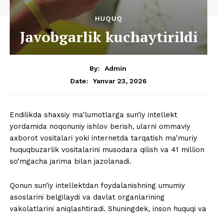
HUQUQ
Javobgarlik kuchaytirildi
By:
Admin
Yanvar 23, 2026
Date:
Endilikda shaxsiy ma’lumotlarga sun’iy intellekt
yordamida noqonuniy ishlov berish, ularni ommaviy
axborot vositalari yoki internetda tarqatish ma’muriy
huquqbuzarlik vositalarini musodara qilish va 41 million
so‘mgacha jarima bilan jazolanadi.
Qonun sun’iy intellektdan foydalanishning umumiy
asoslarini belgilaydi va davlat organlarining
vakolatlarini aniqlashtiradi. Shuningdek, inson huquqi va