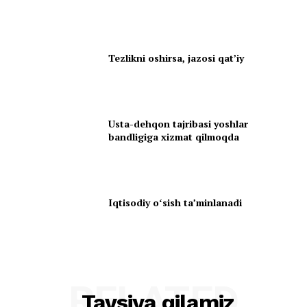
Tezlikni oshirsa, jazosi qatʼiy
Usta-dehqon tajribasi yoshlar
bandligiga xizmat qilmoqda
Iqtisodiy oʻsish taʼminlanadi
RELATED
Tavsiya qilamiz