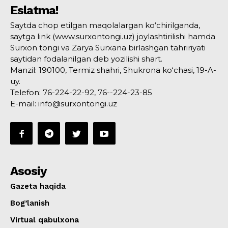
Eslatma!
Saytda chop etilgan maqolalargan ko‘chirilganda,
saytga link (www.surxontongi.uz) joylashtirilishi hamda
Surxon tongi va Zarya Surxana birlashgan tahririyati
saytidan fodalanilgan deb yozilishi shart.
Manzil: 190100, Termiz shahri, Shukrona ko‘chasi, 19-A-
uy.
Telefon: 76-224-22-92, 76--224-23-85
E-mail: info@surxontongi.uz
Asosiy
Gazeta haqida
Bog’lanish
Virtual qabulxona