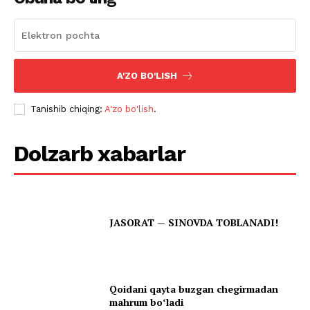
A'ZO BO'LISH
Tanishib chiqing:
A'zo bo'lish
.
Dolzarb xabarlar
JASORAT — SINOVDA TOBLANADI!
Qoidani qayta buzgan chegirmadan
mahrum boʻladi