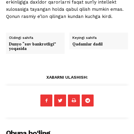
erkinligiga daxldor qarorlarni faqat sun’iy intellekt
xulosasiga tayangan holda qabul qilish mumkin emas.
Qonun rasmiy e’lon qilingan kundan kuchga kirdi.
Oldingi sahifa
Keyingi sahifa
Dunyo “suv bankrotligi”
Qadamlar dadil
yoqasida
XABARNI ULASHISH:
Obuna bo‘ling