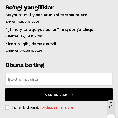
So'ngi yangiliklar
“Jayhun” milliy san’atimizni tarannum etdi
SAN'AT
Avgust 8, 2026
“Ijtimoiy taraqqiyot uchun” maydonga chiqdi
JAMIYAT
Avgust 8, 2026
Kitob oʻqib, damas yutdi
JAMIYAT
Avgust 8, 2026
Obuna bo‘ling
A'ZO BO'LISH
Tun
Tanishib chiqing:
Foydalanish shartlari
.