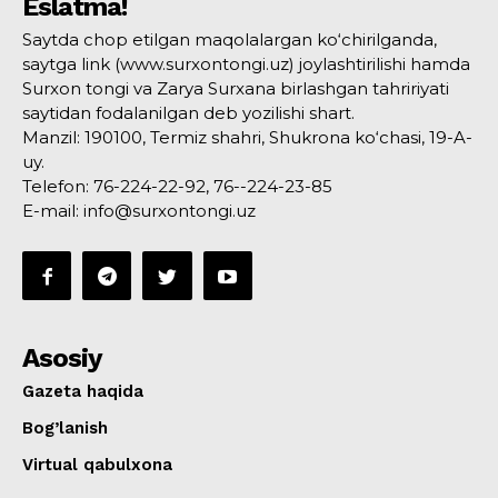
Eslatma!
Saytda chop etilgan maqolalargan ko‘chirilganda,
saytga link (www.surxontongi.uz) joylashtirilishi hamda
Surxon tongi va Zarya Surxana birlashgan tahririyati
saytidan fodalanilgan deb yozilishi shart.
Manzil: 190100, Termiz shahri, Shukrona ko‘chasi, 19-A-
uy.
Telefon: 76-224-22-92, 76--224-23-85
E-mail: info@surxontongi.uz
Asosiy
Gazeta haqida
Bog’lanish
Virtual qabulxona