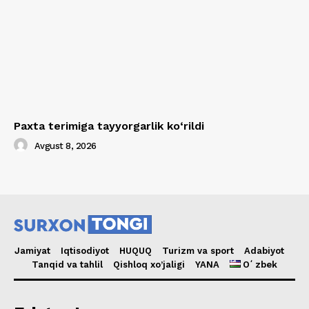
Paxta terimiga tayyorgarlik ko‘rildi
Avgust 8, 2026
Jamiyat
Iqtisodiyot
HUQUQ
Turizm va sport
Adabiyot
Tanqid va tahlil
Qishloq xo’jaligi
YANA
Oʻzbek