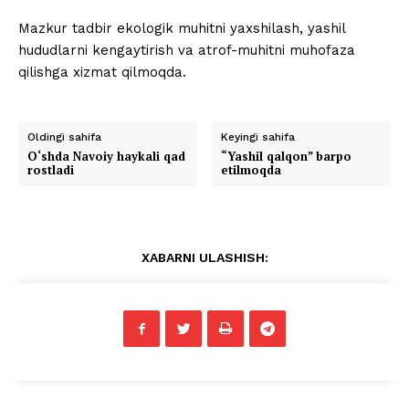
Mazkur tadbir ekologik muhitni yaxshilash, yashil
hududlarni kengaytirish va atrof-muhitni muhofaza
qilishga xizmat qilmoqda.
Oldingi sahifa
Keyingi sahifa
O‘shda Navoiy haykali qad
“Yashil qalqon” barpo
rostladi
etilmoqda
XABARNI ULASHISH: