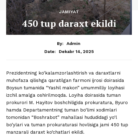
JAMIYAT
450 tup daraxt ekildi
By:
Admin
Dekabr 14, 2025
Date:
Prezidentning ko‘kalamzorlashtirish va daraxtlarni
muhofaza qilishga qaratilgan farmoni ijrosi doirasida
Boysun tumanida “Yashil makon” umummilliy loyihasi
izchil amalga oshirilmoqda. Loyiha doirasida tuman
prokurori M. Hayitov boshchiligida prokuratura, Byuro
hamda Departamentning tuman bo‘limi xodimlari
tomonidan “Boshrabot” mahallasi hududidagi yo‘l
bo‘ylari va tuman prokuraturasi hovlisiga jami 450 tup
manzarali daraxt ko‘chatlari ekildi.