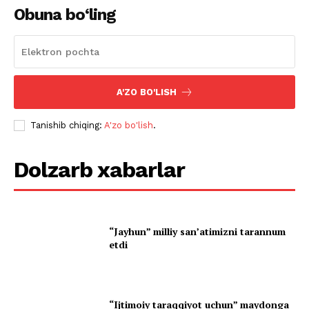
Obuna bo‘ling
A'ZO BO'LISH
Tanishib chiqing:
A'zo bo'lish
.
Dolzarb xabarlar
“Jayhun” milliy san’atimizni tarannum
etdi
“Ijtimoiy taraqqiyot uchun” maydonga