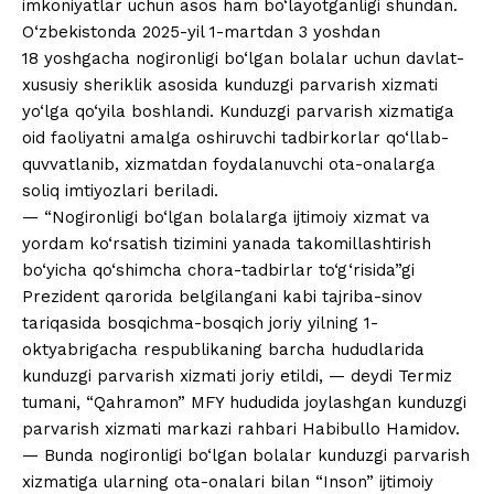
imkoniyatlar uchun asos ham bo‘layotganligi shundan.
O‘zbekistonda 2025-yil 1-martdan 3 yoshdan
18 yoshgacha nogironligi bo‘lgan bolalar uchun davlat-
xususiy sheriklik asosida kunduzgi parvarish xizmati
yo‘lga qo‘yila boshlandi. Kunduzgi parvarish xizmatiga
oid faoliyatni amalga oshiruvchi tadbirkorlar qo‘llab-
quvvatlanib, xizmatdan foydalanuvchi ota-onalarga
soliq imtiyozlari beriladi.
— “Nogironligi bo‘lgan bolalarga ijtimoiy xizmat va
yordam ko‘rsatish tizimini yanada takomillashtirish
bo‘yicha qo‘shimcha chora-tadbirlar to‘g‘risida”gi
Prezident qarorida belgilangani kabi tajriba-sinov
tariqasida bosqichma-bosqich joriy yilning 1-
oktyabrigacha respublikaning barcha hududlarida
kunduzgi parvarish xizmati joriy etildi, — deydi Termiz
tumani, “Qahramon” MFY hududida joylashgan kunduzgi
parvarish xizmati markazi rahbari Habibullo Hamidov.
— Bunda nogironligi bo‘lgan bolalar kunduzgi parvarish
xizmatiga ularning ota-onalari bilan “Inson” ijtimoiy