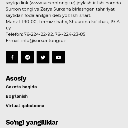
saytga link (www.surxontongi.uz) joylashtirilishi hamda
Surxon tongi va Zarya Surxana birlashgan tahririyati
saytidan fodalanilgan deb yozilishi shart.
Manzil: 190100, Termiz shahri, Shukrona ko‘chasi, 19-A-
uy.
Telefon: 76-224-22-92, 76--224-23-85
E-mail: info@surxontongi.uz
Asosiy
Gazeta haqida
Bog’lanish
Virtual qabulxona
So'ngi yangiliklar