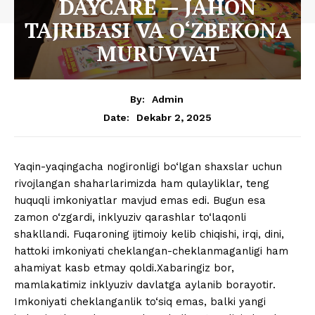
DAYCARE — JAHON
TAJRIBASI VA O‘ZBEKONA
MURUVVAT
By:
Admin
Dekabr 2, 2025
Date:
Yaqin-yaqingacha nogironligi bo‘lgan shaxslar uchun
rivojlangan shaharlarimizda ham qulayliklar, teng
huquqli imkoniyatlar mavjud emas edi. Bugun esa
zamon o‘zgardi, inklyuziv qarashlar to‘laqonli
shakllandi. Fuqaroning ijtimoiy kelib chiqishi, irqi, dini,
hattoki imkoniyati cheklangan-cheklanmaganligi ham
ahamiyat kasb etmay qoldi.Xabaringiz bor,
mamlakatimiz inklyuziv davlatga aylanib borayotir.
Imkoniyati cheklanganlik to‘siq emas, balki yangi