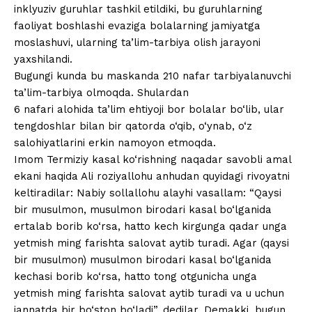
inklyuziv guruhlar tashkil etildiki, bu guruhlarning
faoliyat boshlashi evaziga bolalarning jamiyatga
moslashuvi, ularning ta’lim-tarbiya olish jarayoni
yaxshilandi.
Bugungi kunda bu maskanda 210 nafar tarbiyalanuvchi
ta’lim-tarbiya olmoqda. Shulardan
6 nafari alohida ta’lim ehtiyoji bor bolalar bo‘lib, ular
tengdoshlar bilan bir qatorda o‘qib, o‘ynab, o‘z
salohiyatlarini erkin namoyon etmoqda.
Imom Termiziy kasal ko‘rishning naqadar savobli amal
ekani haqida Ali roziyallohu anhudan quyidagi rivoyatni
keltiradilar: Nabiy sollallohu alayhi vasallam: “Qaysi
bir musulmon, musulmon birodari kasal bo‘lganida
ertalab borib ko‘rsa, hatto kech kirgunga qadar unga
yetmish ming farishta salovat aytib turadi. Agar (qaysi
bir musulmon) musulmon birodari kasal bo‘lganida
kechasi borib ko‘rsa, hatto tong otgunicha unga
yetmish ming farishta salovat aytib turadi va u uchun
jannatda bir bo‘ston bo‘ladi”, dedilar. Demakki, bugun