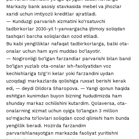
Markaziy bank asosiy stavkasida mebel va jihozlar
xaridi uchun imtiyozli kreditlar ajratiladi.
— Kunduzgi parvarish xizmatini ko‘rsatuvchi
tadbirkorlar 2030-yil 1-yanvargacha ijtimoiy soliqdan
tashqari barcha soliqlardan ozod etiladi.
Bu kabi yengilliklar nafaqat tadbirkorlarga, balki ota-
onalar uchun ham ayni muddao bo‘layotir.
— Nogironligi bo‘lgan farzandlar parvarishi bilan band
bo‘lgan yuzlab ota-onalar ish-faoliyatidan voz
kechishlariga to‘g‘ri kelar yoki farzandini uydan
uzoqdagi markazlarda qolishiga ruxsat berishi kerak
edi, — deydi Dildora Sharopova. — Yangi qonun haqida
eshitgan kunimdan buyon bizning hududimizda ham
shunday markaz ochilishini kutardim. Qolaversa, ota-
onalarning xizmat uchun oyiga to‘langan 3 million
so‘mgacha to‘lovlari soliqdan ozod qilinishi ham bunda
yengillik beradi. Hozirda farzandim
parvarishlanayotgan markazda faoliyat yuritishni