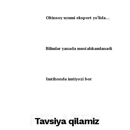
Oltinsoy uzumi eksport yo‘lida…
Bilimlar yanada mustahkamlanadi
Imtihonda imtiyozi bor
RELATED
Tavsiya qilamiz