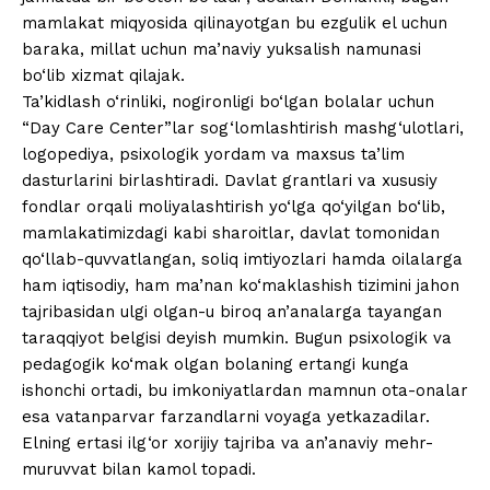
mamlakat miqyosida qilinayotgan bu ezgulik el uchun
baraka, millat uchun ma’naviy yuksalish namunasi
bo‘lib xizmat qilajak.
Ta’kidlash o‘rinliki, nogironligi bo‘lgan bolalar uchun
“Day Care Center”lar sog‘lomlashtirish mashg‘ulotlari,
logopediya, psixologik yordam va maxsus ta’lim
dasturlarini birlashtiradi. Davlat grantlari va xususiy
fondlar orqali moliyalashtirish yo‘lga qo‘yilgan bo‘lib,
mamlakatimizdagi kabi sharoitlar, davlat tomonidan
qo‘llab-quvvatlangan, soliq imtiyozlari hamda oilalarga
ham iqtisodiy, ham ma’nan ko‘maklashish tizimini jahon
tajribasidan ulgi olgan-u biroq an’analarga tayangan
taraqqiyot belgisi deyish mumkin. Bugun psixologik va
pedagogik ko‘mak olgan bolaning ertangi kunga
ishonchi ortadi, bu imkoniyatlardan mamnun ota-onalar
esa vatanparvar farzandlarni voyaga yetkazadilar.
Elning ertasi ilg‘or xorijiy tajriba va an’anaviy mehr-
muruvvat bilan kamol topadi.