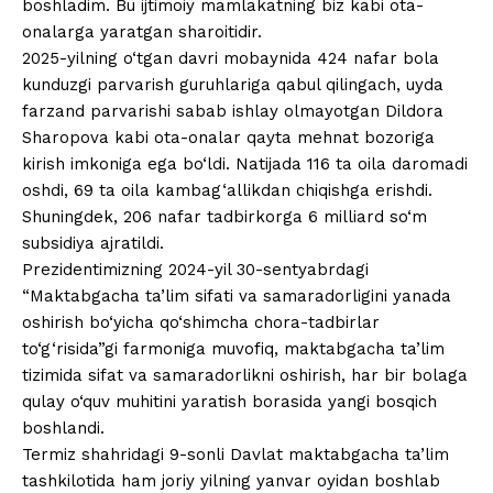
boshladim. Bu ijtimoiy mamlakatning biz kabi ota-
onalarga yaratgan sharoitidir.
2025-yilning o‘tgan davri mobaynida 424 nafar bola
kunduzgi parvarish guruhlariga qabul qilingach, uyda
farzand parvarishi sabab ishlay olmayotgan Dildora
Sharopova kabi ota-onalar qayta mehnat bozoriga
kirish imkoniga ega bo‘ldi. Natijada 116 ta oila daromadi
oshdi, 69 ta oila kambag‘allikdan chiqishga erishdi.
Shuningdek, 206 nafar tadbirkorga 6 milliard so‘m
subsidiya ajratildi.
Prezidentimizning 2024-yil 30-sentyabrdagi
“Maktabgacha ta’lim sifati va samaradorligini yanada
oshirish bo‘yicha qo‘shimcha chora-tadbirlar
to‘g‘risida”gi farmoniga muvofiq, maktabgacha ta’lim
tizimida sifat va samaradorlikni oshirish, har bir bolaga
qulay o‘quv muhitini yaratish borasida yangi bosqich
boshlandi.
Termiz shahridagi 9-sonli Davlat maktabgacha ta’lim
tashkilotida ham joriy yilning yanvar oyidan boshlab