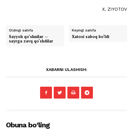
X. ZIYOTOV
Oldingi sahifa
Keyingi sahifa
Sayyoh qo‘shnilar —
Xatosi saboq bo‘ldi
sayrga zavq qo‘shdilar
XABARNI ULASHISH:
Obuna bo‘ling