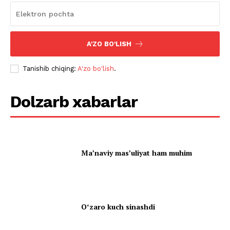
A'ZO BO'LISH
Tanishib chiqing:
A'zo bo'lish
.
Dolzarb xabarlar
Ma’naviy mas’uliyat ham muhim
Oʻzaro kuch sinashdi