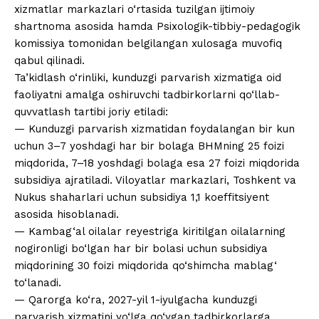
xizmatlar markazlari o‘rtasida tuzilgan ijtimoiy
shartnoma asosida hamda Psixologik-tibbiy-pedagogik
komissiya tomonidan belgilangan xulosaga muvofiq
qabul qilinadi.
Ta’kidlash o‘rinliki, kunduzgi parvarish xizmatiga oid
faoliyatni amalga oshiruvchi tadbirkorlarni qo‘llab-
quvvatlash tartibi joriy etiladi:
— Kunduzgi parvarish xizmatidan foydalangan bir kun
uchun 3–7 yoshdagi har bir bolaga BHMning 25 foizi
miqdorida, 7–18 yoshdagi bolaga esa 27 foizi miqdorida
subsidiya ajratiladi. Viloyatlar markazlari, Toshkent va
Nukus shaharlari uchun subsidiya 1,1 koeffitsiyent
asosida hisoblanadi.
— Kambag‘al oilalar reyestriga kiritilgan oilalarning
nogironligi bo‘lgan har bir bolasi uchun subsidiya
miqdorining 30 foizi miqdorida qo‘shimcha mablag‘
to‘lanadi.
— Qarorga ko‘ra, 2027-yil 1-iyulgacha kunduzgi
parvarish xizmatini yo‘lga qo‘ygan tadbirkorlarga