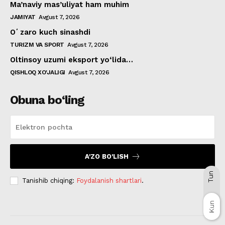
Ma’naviy mas’uliyat ham muhim
JAMIYAT
Avgust 7, 2026
Oʻzaro kuch sinashdi
TURIZM VA SPORT
Avgust 7, 2026
Oltinsoy uzumi eksport yo‘lida…
QISHLOQ XO'JALIGI
Avgust 7, 2026
Obuna bo‘ling
A'ZO BO'LISH
Tun
Tanishib chiqing:
Foydalanish shartlari
.
Kun
Kun