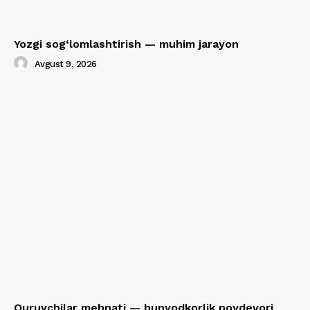
Yozgi sog‘lomlashtirish — muhim jarayon
Avgust 9, 2026
Quruvchilar mehnati — bunyodkorlik poydevori