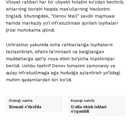
Viloyat rahbari har bir obyekt holatini ko‘zdan kechirib,
ishlarning borishi haqida mas’ullarning hisobotini
tingladi. Shuningdek, “Denov Mall” savdo majmuasi
hamda markaziy yo‘l infratuzilmasi qurilish loyihalari
ijrosi muhokama qilindi.
Uchrashuv yakunida soha rahbarlariga loyihalarni
tezlashtirish, sifatni ta’minlash va belgilangan
muddatlarga qat’iy rioya etish bo‘yicha topshiriqlar
berildi. Ushbu tashrif Denov tumanini zamonaviy va
qulay infratuzilmaga ega hududga aylantirish yo‘lidagi
muhim qadamlardan biri bo‘ldi.
Oldingi sahifa
Keyingi sahifa
Xizmati eʼtirofda
Gʻalla ekish ishlari
o‘rganildi