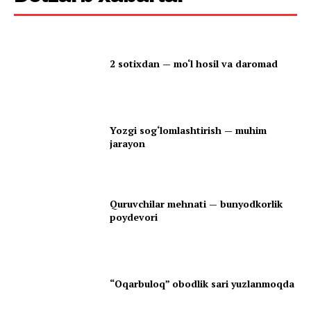
2 sotixdan — mo‘l hosil va daromad
Yozgi sog‘lomlashtirish — muhim
jarayon
Quruvchilar mehnati — bunyodkorlik
poydevori
“Oqarbuloq” obodlik sari yuzlanmoqda