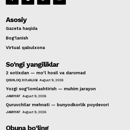
Asosiy
Gazeta haqida
Bog’lanish
Virtual qabulxona
So'ngi yangiliklar
2 sotixdan — mo‘l hosil va daromad
QISHLOQ XO'JALIGI
Avgust 9, 2026
Yozgi sog‘lomlashtirish — muhim jarayon
JAMIYAT
Avgust 9, 2026
Quruvchilar mehnati — bunyodkorlik poydevori
JAMIYAT
Avgust 9, 2026
Obuna bo‘ling