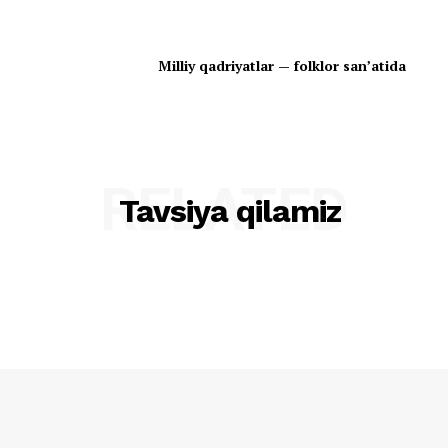
Milliy qadriyatlar — folklor san’atida
RELATED
Tavsiya qilamiz