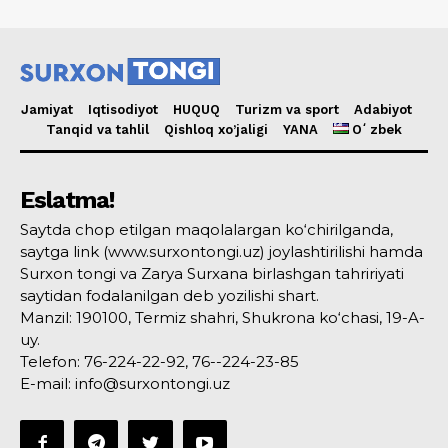
Jamiyat
Iqtisodiyot
HUQUQ
Turizm va sport
Adabiyot
Tanqid va tahlil
Qishloq xo’jaligi
YANA
Oʻzbek
Eslatma!
Saytda chop etilgan maqolalargan ko‘chirilganda,
saytga link (www.surxontongi.uz) joylashtirilishi hamda
Surxon tongi va Zarya Surxana birlashgan tahririyati
saytidan fodalanilgan deb yozilishi shart.
Manzil: 190100, Termiz shahri, Shukrona ko‘chasi, 19-A-
uy.
Telefon: 76-224-22-92, 76--224-23-85
E-mail: info@surxontongi.uz