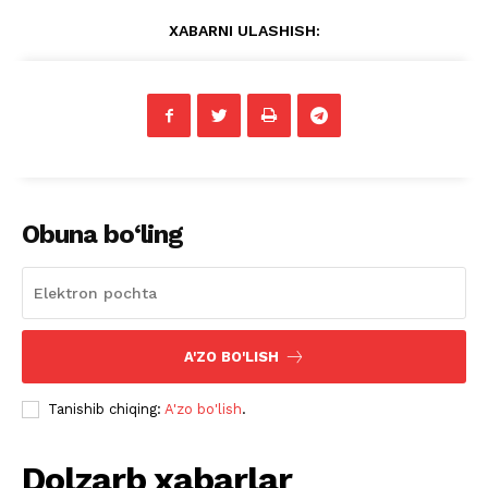
XABARNI ULASHISH:
Obuna bo‘ling
A'ZO BO'LISH
Tanishib chiqing:
A'zo bo'lish
.
Dolzarb xabarlar