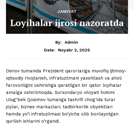
JAMIYAT
Loyihalar ijrosi nazoratda
By:
Admin
Noyabr 2, 2025
Date:
Denov tumanida Prezident qarorlariga muvofiq ijtimoiy-
iqtisodiy rivojlanish, infratuzilmani yaxshilash va aholi
farovonligini oshirishga qaratilgan bir qator loyihalar
amalga oshirilmoqda. Surxondaryo viloyati hokimi
Ulug‘bek Qosimov tumanga tashrifi chog‘ida turar
joylar, biznes markazlari, tadbirkorlik obyektlari
hamda yo‘l infratuzilmasi bo‘yicha olib borilayotgan
qurilish ishlarini o‘rgandi.