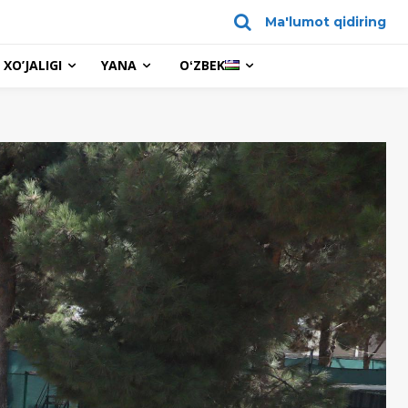
Ma'lumot qidiring
XO’JALIGI
YANA
OʻZBEK