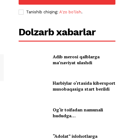
Tanishib chiqing:
A'zo bo'lish
.
Dolzarb xabarlar
Adib merosi qalblarga
maʼnaviyat ulashdi
Harbiylar o‘rtasida kibersport
musobaqasiga start berildi
Og‘ir toifadan namunali
hududga…
“Adolat” islohotlarga