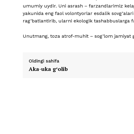
umumiy uydir. Uni asrash – farzandlarimiz kelaj
yakunida eng faol volontyorlar esdalik sovg‘alar
rag‘batlantirib, ularni ekologik tashabbuslarga f
Unutmang, toza atrof-muhit – sog‘lom jamiyat g
Oldingi sahifa
Aka-uka gʻolib