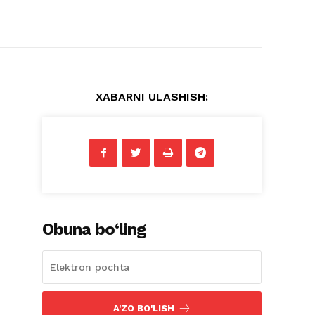
XABARNI ULASHISH:
Obuna bo‘ling
A'ZO BO'LISH