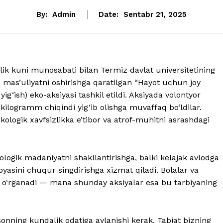
By:
Admin
Date:
Sentabr 21, 2025
ik kuni munosabati bilan Termiz davlat universitetining
a mas’uliyatni oshirishga qaratilgan “Hayot uchun joy
yig‘ish) eko-aksiyasi tashkil etildi. Aksiyada volontyor
0 kilogramm chiqindi yig‘ib olishga muvaffaq bo‘ldilar.
ologik xavfsizlikka e’tibor va atrof-muhitni asrashdagi
ologik madaniyatni shakllantirishga, balki kelajak avlodga
oyasini chuqur singdirishga xizmat qiladi. Bolalar va
da o‘rganadi — mana shunday aksiyalar esa bu tarbiyaning
sonning kundalik odatiga aylanishi kerak. Tabiat bizning