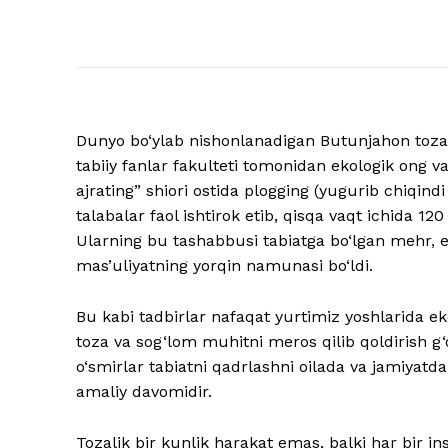
Dunyo bo‘ylab nishonlanadigan Butunjahon tozal
tabiiy fanlar fakulteti tomonidan ekologik ong v
ajrating” shiori ostida plogging (yugurib chiqindi 
talabalar faol ishtirok etib, qisqa vaqt ichida 12
Ularning bu tashabbusi tabiatga bo‘lgan mehr, ek
mas’uliyatning yorqin namunasi bo‘ldi.
Bu kabi tadbirlar nafaqat yurtimiz yoshlarida ek
toza va sog‘lom muhitni meros qilib qoldirish g‘
o‘smirlar tabiatni qadrlashni oilada va jamiyat
amaliy davomidir.
Tozalik bir kunlik harakat emas, balki har bir in