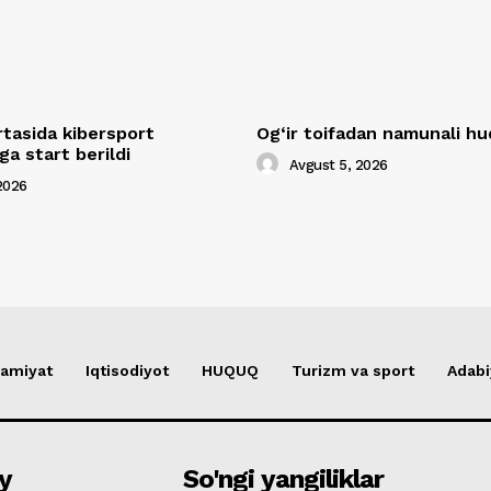
rtasida kibersport
Og‘ir toifadan namunali 
a start berildi
Avgust 5, 2026
2026
amiyat
Iqtisodiyot
HUQUQ
Turizm va sport
Adabi
y
So'ngi yangiliklar