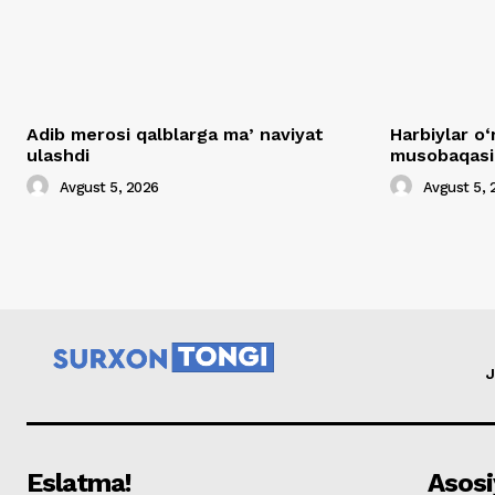
Adib merosi qalblarga maʼnaviyat
Harbiylar o‘
ulashdi
musobaqasig
Avgust 5, 2026
Avgust 5, 
J
Eslatma!
Asosi