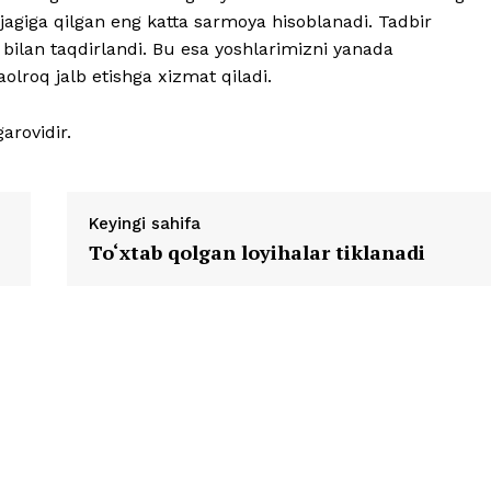
agiga qilgan eng katta sarmoya hisoblanadi. Tadbir
i bilan taqdirlandi. Bu esa yoshlarimizni yanada
aolroq jalb etishga xizmat qiladi.
arovidir.
Keyingi sahifa
To‘xtab qolgan loyihalar tiklanadi