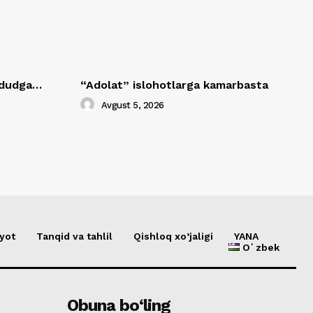
hududga…
“Adolat” islohotlarga kamarbasta
Avgust 5, 2026
yot
Tanqid va tahlil
Qishloq xo’jaligi
YANA
Oʻzbek
Obuna bo‘ling