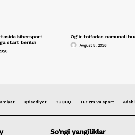
rtasida kibersport
Og‘ir toifadan namunali 
a start berildi
Avgust 5, 2026
2026
amiyat
Iqtisodiyot
HUQUQ
Turizm va sport
Adabi
y
So'ngi yangiliklar