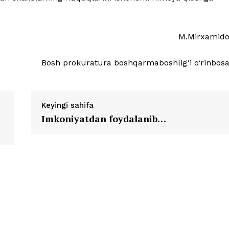
M.Mirxamido
Bosh prokuratura boshqarmaboshlig‘i o‘rinbosa
Keyingi sahifa
Imkoniyatdan foydalanib…