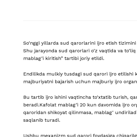
So‘nggi yillarda sud qarorlarini ijro etish tizimin
Shu jarayonda sud qarorlari o‘z vaqtida va to‘li
mablag‘i kiritish” tartibi joriy etildi.
Endilikda mulkiy tusdagi sud qarori ijro etilishi 
majburiyatni bajarish uchun majburiy ijro organin
Bu tartib ijro ishini vaqtincha to‘xtatib turish, 
beradi.Kafolat mablag‘i 20 kun davomida ijro o
qaroridan shikoyat qilinmasa, mablag‘ undirila
saqlanib turadi.
Ushbu mexanizm sud qarori foydasiga chiqarilga