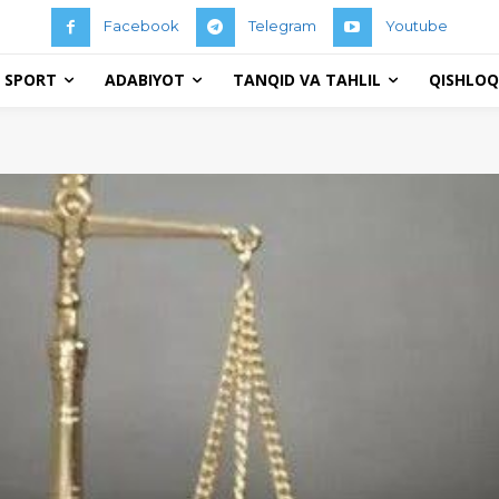
Facebook
Telegram
Youtube
 SPORT
ADABIYOT
TANQID VA TAHLIL
QISHLOQ 