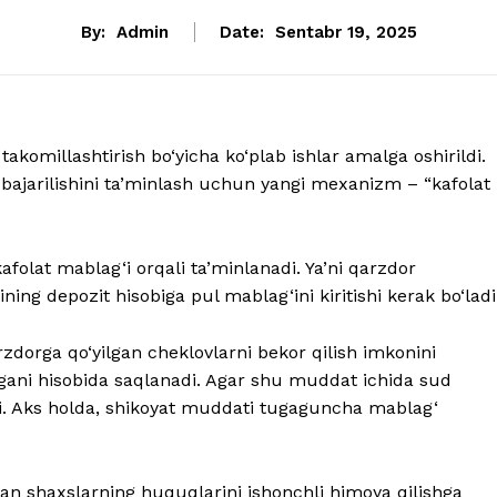
By:
Admin
Date:
Sentabr 19, 2025
i takomillashtirish bo‘yicha ko‘plab ishlar amalga oshirildi.
q bajarilishini ta’minlash uchun yangi mexanizm – “kafolat
kafolat mablag‘i orqali ta’minlanadi. Ya’ni qarzdor
ing depozit hisobiga pul mablag‘ini kiritishi kerak bo‘ladi
qarzdorga qo‘yilgan cheklovlarni bekor qilish imkonini
rgani hisobida saqlanadi. Agar shu muddat ichida sud
di. Aks holda, shikoyat muddati tugaguncha mablag‘
n shaxslarning huquqlarini ishonchli himoya qilishga