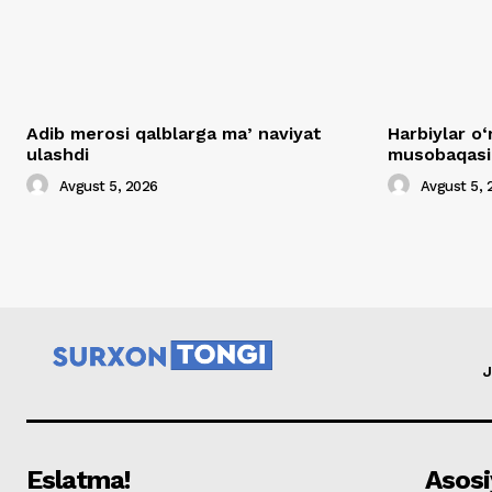
Adib merosi qalblarga maʼnaviyat
Harbiylar o‘
ulashdi
musobaqasig
Avgust 5, 2026
Avgust 5, 
J
Eslatma!
Asosi