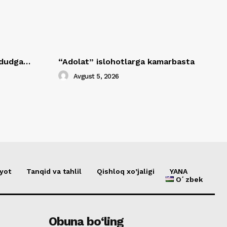
hududga…
“Adolat” islohotlarga kamarbasta
Avgust 5, 2026
yot
Tanqid va tahlil
Qishloq xo’jaligi
YANA
Oʻzbek
Obuna bo‘ling