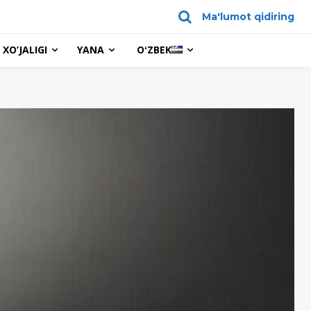
Ma'lumot qidiring
XO’JALIGI
YANA
OʻZBEK