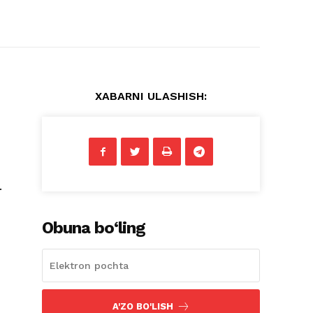
XABARNI ULASHISH:
.
Obuna bo‘ling
A'ZO BO'LISH