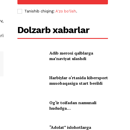
Tanishib chiqing:
A'zo bo'lish
.
v,
Dolzarb xabarlar
ri
Adib merosi qalblarga
maʼnaviyat ulashdi
Harbiylar o‘rtasida kibersport
musobaqasiga start berildi
Og‘ir toifadan namunali
hududga…
“Adolat” islohotlarga