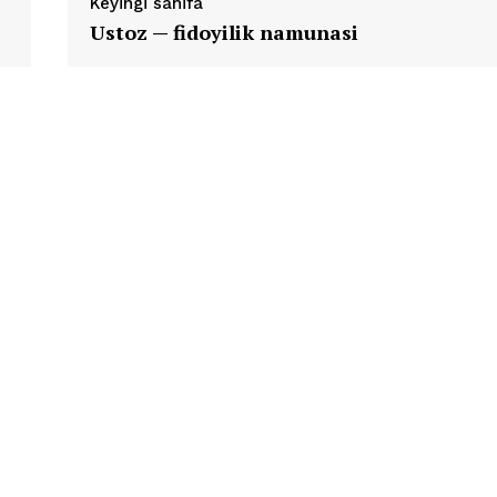
Keyingi sahifa
Ustoz — fidoyilik namunasi