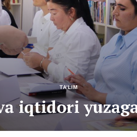
TA'LIM
va iqtidori yuzag