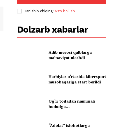
Tanishib chiqing:
A'zo bo'lish
.
Dolzarb xabarlar
Adib merosi qalblarga
maʼnaviyat ulashdi
Harbiylar o‘rtasida kibersport
musobaqasiga start berildi
Og‘ir toifadan namunali
hududga…
“Adolat” islohotlarga