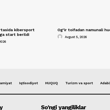
rtasida kibersport
Og‘ir toifadan namunali 
a start berildi
Avgust 5, 2026
2026
amiyat
Iqtisodiyot
HUQUQ
Turizm va sport
Adabi
y
So'ngi yangiliklar