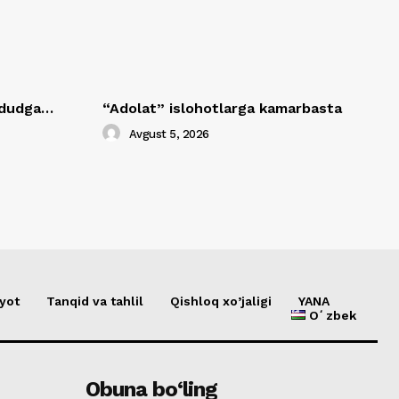
hududga…
“Adolat” islohotlarga kamarbasta
Avgust 5, 2026
yot
Tanqid va tahlil
Qishloq xo’jaligi
YANA
Oʻzbek
Obuna bo‘ling