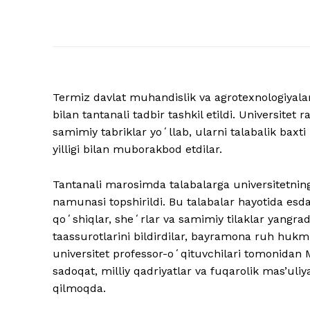
Termiz davlat muhandislik va agrotexnologiyalar
bilan tantanali tadbir tashkil etildi. Universitet
samimiy tabriklar yoʻllab, ularni talabalik bax
yilligi bilan muborakbod etdilar.
Tantanali marosimda talabalarga universitetnin
namunasi topshirildi. Bu talabalar hayotida es
qoʻshiqlar, sheʻrlar va samimiy tilaklar yangrad
taassurotlarini bildirdilar, bayramona ruh hukm
universitet professor-oʻqituvchilari tomonidan M
sadoqat, milliy qadriyatlar va fuqarolik mas’uli
qilmoqda.