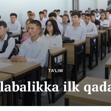
TA'LIM
labalikka ilk qa