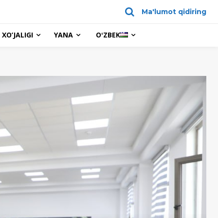
Ma'lumot qidiring
XO’JALIGI
YANA
OʻZBEK