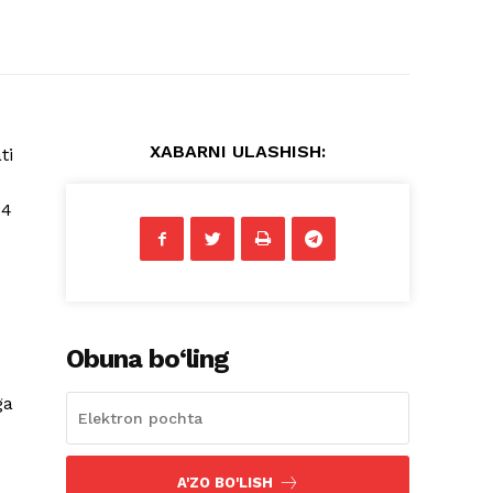
XABARNI ULASHISH:
ti
34
Obuna bo‘ling
ga
A'ZO BO'LISH