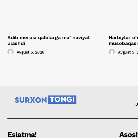
Adib merosi qalblarga maʼnaviyat
Harbiylar o‘
ulashdi
musobaqasig
Avgust 5, 2026
Avgust 5, 
J
Eslatma!
Asosi