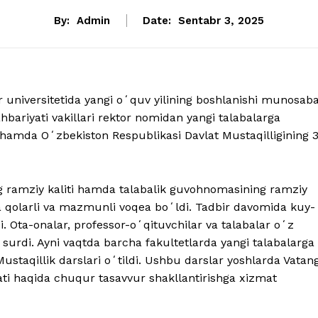
By:
Admin
Date:
Sentabr 3, 2025
 universitetida yangi oʻquv yilining boshlanishi munosaba
 rahbariyati vakillari rektor nomidan yangi talabalarga
ti hamda Oʻzbekiston Respublikasi Davlat Mustaqilligining 
g ramziy kaliti hamda talabalik guvohnomasining ramziy
da qolarli va mazmunli voqea boʻldi. Tadbir davomida kuy-
i. Ota-onalar, professor-oʻqituvchilar va talabalar oʻz
 surdi. Ayni vaqtda barcha fakultetlarda yangi talabalarga
ustaqillik darslari oʻtildi. Ushbu darslar yoshlarda Vatan
yati haqida chuqur tasavvur shakllantirishga xizmat