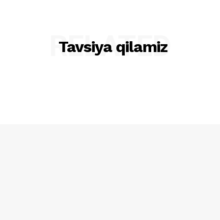
RELATED
Tavsiya qilamiz