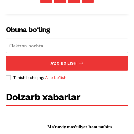
Obuna bo‘ling
A'ZO BO'LISH
Tanishib chiqing:
A'zo bo'lish
.
Dolzarb xabarlar
Ma’naviy mas’uliyat ham muhim