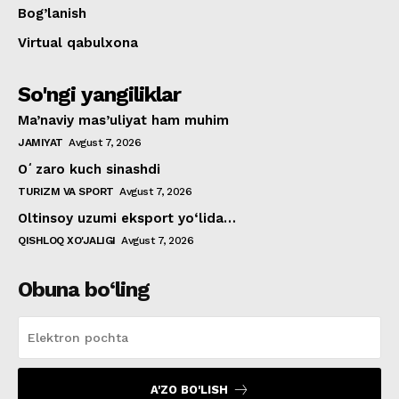
Bog’lanish
Virtual qabulxona
So'ngi yangiliklar
Ma’naviy mas’uliyat ham muhim
JAMIYAT
Avgust 7, 2026
Oʻzaro kuch sinashdi
TURIZM VA SPORT
Avgust 7, 2026
Oltinsoy uzumi eksport yo‘lida…
QISHLOQ XO'JALIGI
Avgust 7, 2026
Obuna bo‘ling
A'ZO BO'LISH