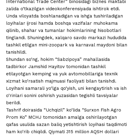
International Trade Center” binosidagi biznes maktabi
zalida o‘tkazilgan videokonferensiyada ishtirok etdi.
Unda viloyatda boshlanadigan va ishga tushiriladigan
loyihalar ijrosi hamda boshqa vazifalar muhokama
qilinib, shahar va tumanlar hokimlarining hisobotlari
tinglandi. Shuningdek, xalqaro savdo markazi hududida
tashkil etilgan mini-zoopark va karnaval maydoni bilan
tanishildi.
Shundan so‘ng, hokim “Sabzipoya” mahallasida
tadbirkor Jamshid Hayitov tomonidan tashkil
etilayotgan kemping va yuk avtomobillariga texnik
xizmat ko‘rsatish majmuasi faoliyati bilan tanishdi.
Loyihani samarali yo‘lga qo‘yish, uni kengaytirish va ish
o‘rinlari sonini oshirish yuzasidan tegishli tavsiyalar
berildi.
Tashrif doirasida “Uchqizil” ko‘lida “Surxon Fish Agro
Prom Ko” MCHJ tomonidan amalga oshirilayotgan
qafas usulida sazan baliq yetishtirish loyihasi taqdimoti
ham ko‘rib chiqildi. Qiymati 315 million AQSH dollari