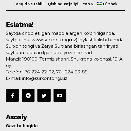
Tanqid va tahlil
Qishloq xo’jaligi
YANA
Oʻzbek
Eslatma!
Saytda chop etilgan maqolalargan ko‘chirilganda,
saytga link (www.surxontongi.uz) joylashtirilishi hamda
Surxon tongi va Zarya Surxana birlashgan tahririyati
saytidan fodalanilgan deb yozilishi shart.
Manzil: 190100, Termiz shahri, Shukrona ko‘chasi, 19-A-
uy.
Telefon: 76-224-22-92, 76--224-23-85
E-mail: info@surxontongi.uz
Asosiy
Gazeta haqida