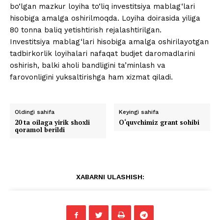
bo‘lgan mazkur loyiha to‘liq investitsiya mablag‘lari
hisobiga amalga oshirilmoqda. Loyiha doirasida yiliga
80 tonna baliq yetishtirish rejalashtirilgan.
Investitsiya mablag‘lari hisobiga amalga oshirilayotgan
tadbirkorlik loyihalari nafaqat budjet daromadlarini
oshirish, balki aholi bandligini ta’minlash va
farovonligini yuksaltirishga ham xizmat qiladi.
Oldingi sahifa
Keyingi sahifa
20 ta oilaga yirik shoxli
O‘quvchimiz grant sohibi
qoramol berildi
XABARNI ULASHISH: