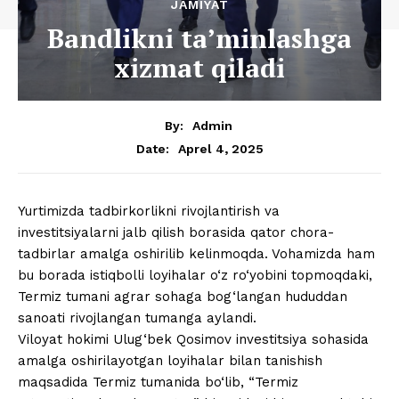
JAMIYAT
Bandlikni ta’minlashga
xizmat qiladi
By:
Admin
Aprel 4, 2025
Date:
Yurtimizda tadbirkorlikni rivojlantirish va
investitsiyalarni jalb qilish borasida qator chora-
tadbirlar amalga oshirilib kelinmoqda. Vohamizda ham
bu borada istiqbolli loyihalar o‘z ro‘yobini topmoqdaki,
Termiz tumani agrar sohaga bog‘langan hududdan
sanoati rivojlangan tumanga aylandi.
Viloyat hokimi Ulug‘bek Qosimov investitsiya sohasida
amalga oshirilayotgan loyihalar bilan tanishish
maqsadida Termiz tumanida bo‘lib, “Termiz