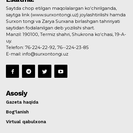
Saytda chop etilgan maqolalargan ko‘chirilganda,
saytga link (www.surxontongi.uz) joylashtirilishi hamda
Surxon tongi va Zarya Surxana birlashgan tahririyati
saytidan fodalanilgan deb yozilishi shart.
Manzil: 190100, Termiz shahri, Shukrona ko‘chasi, 19-A-
uy.
Telefon: 76-224-22-92, 76--224-23-85
E-mail: info@surxontongi.uz
Asosiy
Gazeta haqida
Bog’lanish
Virtual qabulxona