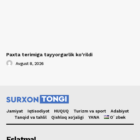
Paxta terimiga tayyorgarlik ko‘rildi
Avgust 8, 2026
Jamiyat
Iqtisodiyot
HUQUQ
Turizm va sport
Adabiyot
Tanqid va tahlil
Qishloq xo’jaligi
YANA
Oʻzbek
Eslatma!