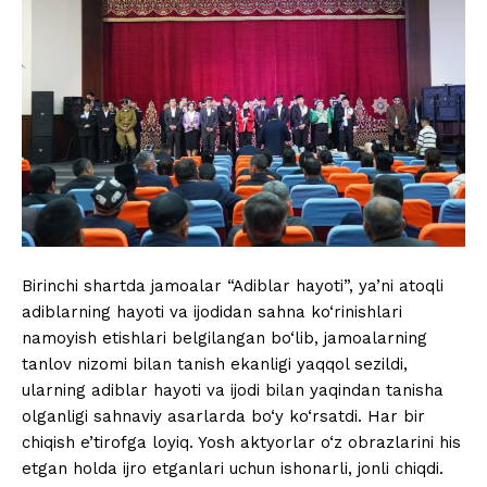
Birinchi shartda jamoalar “Adiblar hayoti”, ya’ni atoqli
adiblarning hayoti va ijodidan sahna ko‘rinishlari
namoyish etishlari belgilangan bo‘lib, jamoalarning
tanlov nizomi bilan tanish ekanligi yaqqol sezildi,
ularning adiblar hayoti va ijodi bilan yaqindan tanisha
olganligi sahnaviy asarlarda bo‘y ko‘rsatdi. Har bir
chiqish e’tirofga loyiq. Yosh aktyorlar o‘z obrazlarini his
etgan holda ijro etganlari uchun ishonarli, jonli chiqdi.