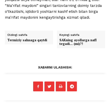
“Ma’rifat maydoni” singari tanlovlarning doimiy tarzda
o‘tkazilishi, iqtidorli yoshlarni kashf etish bilan birga
ma’rifat maydonini kengaytirishga xizmat qiladi.
Oldingi sahifa
Keyingi sahifa
Termiziy sahnaga qaytdi
SAKning ayollarga nafI
tegadi… (mi)?!
XABARNI ULASHISH: