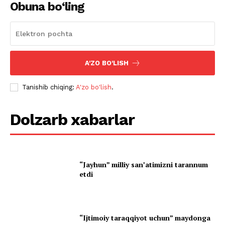
Obuna bo‘ling
A'ZO BO'LISH
Tanishib chiqing:
A'zo bo'lish
.
Dolzarb xabarlar
“Jayhun” milliy san’atimizni tarannum
etdi
“Ijtimoiy taraqqiyot uchun” maydonga