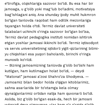
e’tirofiga, olqishlariga sazovor bo‘ldi. Bu esa har bir
jamoaga, u g‘olib yoki mag‘lub bo‘ladimi, motivatsiya
bag‘ishlagani aniq. Ana shunday ijodiy muhit hukmron
bo‘lgan tanlovda raqobat ham odillik mezonlariga
tayangan holda o‘tdi. Termiz davlat universiteti
talabalari uchinchi o‘ringa sazovor bo‘lgan bo‘lsa,
Termiz davlat pedagogika instituti nomidan ishtirok
etgan yoshlar jamoasi ikkinchi bo‘ldi. Termiz iqtisodiyot
va servis universitetining iqtidorli yigit-qizlarining bilimi-
yu chiqishlari esa yuqori baholanib, birinchi o‘ringa
munosib ko‘rildi.
— Bizning jamoamizning tanlovda g‘olib bo‘lishi ham
kutilgan, ham kutilmagan holat bo‘ldi, — deydi
“Matonat” jamoasi a’zosi Shahro‘za Shodiyeva. —
Jamoamiz bilan bedor holda o‘qigan kitoblarimiz,
sahna asarlarida bir to‘xtamga kela olmay
qiynalganlarimiz ortidan natija ham quvonarli bo‘ldi.
Aslida, biz g‘olib bo‘lgan esak-da, hech bir jamoani
yutqazdi deya olmayman, ular ham o‘z o‘rnida g‘olib.