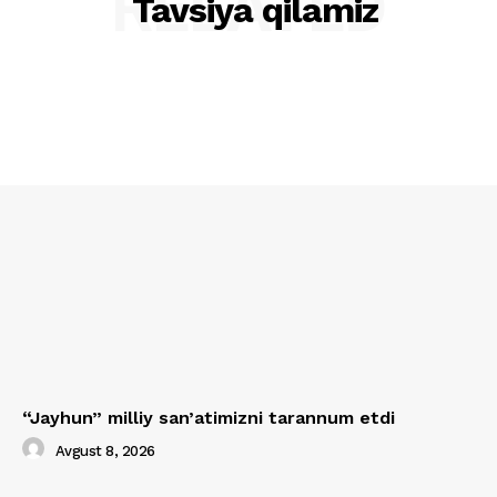
RELATED
Tavsiya qilamiz
“Jayhun” milliy san’atimizni tarannum etdi
Avgust 8, 2026