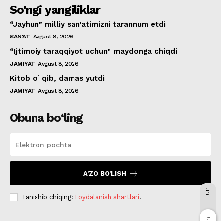
So'ngi yangiliklar
“Jayhun” milliy san’atimizni tarannum etdi
SAN'AT
Avgust 8, 2026
“Ijtimoiy taraqqiyot uchun” maydonga chiqdi
JAMIYAT
Avgust 8, 2026
Kitob oʻqib, damas yutdi
JAMIYAT
Avgust 8, 2026
Obuna bo‘ling
A'ZO BO'LISH
Tun
Tanishib chiqing:
Foydalanish shartlari
.