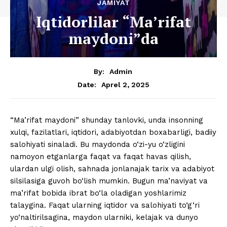
JAMIYAT
Iqtidorlilar “Ma’rifat
maydoni”da
By:
Admin
Aprel 2, 2025
Date:
“Ma’rifat maydoni” shunday tanlovki, unda insonning
xulqi, fazilatlari, iqtidori, adabiyotdan boxabarligi, badiiy
salohiyati sinaladi. Bu maydonda o‘zi-yu o‘zligini
namoyon etganlarga faqat va faqat havas qilish,
ulardan ulgi olish, sahnada jonlanajak tarix va adabiyot
silsilasiga guvoh bo‘lish mumkin. Bugun ma’naviyat va
ma’rifat bobida ibrat bo‘la oladigan yoshlarimiz
talaygina. Faqat ularning iqtidor va salohiyati to‘g‘ri
yo‘naltirilsagina, maydon ularniki, kelajak va dunyo