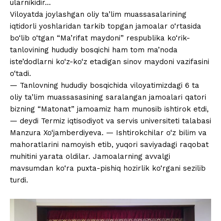
ularnikidir…
Viloyatda joylashgan oliy ta’lim muassasalarining
iqtidorli yoshlaridan tarkib topgan jamoalar o‘rtasida
bo‘lib o‘tgan “Ma’rifat maydoni” respublika ko‘rik-
tanlovining hududiy bosqichi ham tom ma’noda
iste’dodlarni ko‘z-ko‘z etadigan sinov maydoni vazifasini
o‘tadi.
— Tanlovning hududiy bosqichida viloyatimizdagi 6 ta
oliy ta’lim muassasasining saralangan jamoalari qatori
bizning “Matonat” jamoamiz ham munosib ishtirok etdi,
— deydi Termiz iqtisodiyot va servis universiteti talabasi
Manzura Xo‘jamberdiyeva. — Ishtirokchilar o‘z bilim va
mahoratlarini namoyish etib, yuqori saviyadagi raqobat
muhitini yarata oldilar. Jamoalarning avvalgi
mavsumdan ko‘ra puxta-pishiq hozirlik ko‘rgani sezilib
turdi.