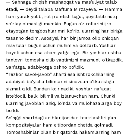
— Sahnaga chiqish mashaqqat va mas’uliyat talab
etadi, — deydi talaba Maftuna Mirzayeva. — Hamma
ham yurak yutib, rol ijro etish tugul, qoyillatib nutq
so‘zlay olmasligi mumkin. Bugun o‘z rollarini ijro
etayotgan tengdoshlarimni ko‘rib, ularning har biriga
tasanno dedim. Asosiysi, har bir jamoa olib chiqqan
mavzular bugun uchun muhim va dolzarb. Yoshlar
hayoti uchun esa ahamiyatga ega. Biz yoshlar ushbu
tanlovni tomosha qilib vaqtimizni mazmunli o‘tkazdik.
San’atga, adabiyotga oshno bo‘ldik.
“Tezkor savol-javob” sharti esa ishtirokchilarning
adabiyot bo‘yicha bilimlarini sinovdan o‘tkazishga
xizmat qildi. Bundan ko‘rinadiki, yoshlar nafaqat
iste’dodli, balki bilimli va izlanuvchan ham. Chunki
ularning javoblari aniq, lo‘nda va mulohazalarga boy
bo‘ldi.
So‘nggi shartdagi adiblar ijodidan teatrlashtirilgan
kompozitsiyalar ham e’tibordan chetda qolmadi.
Tomoshabinlar bilan bir qatorda hakamlarning ham