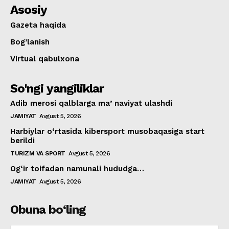
Asosiy
Gazeta haqida
Bog’lanish
Virtual qabulxona
So'ngi yangiliklar
Adib merosi qalblarga maʼnaviyat ulashdi
JAMIYAT
Avgust 5, 2026
Harbiylar o‘rtasida kibersport musobaqasiga start
berildi
TURIZM VA SPORT
Avgust 5, 2026
Og‘ir toifadan namunali hududga…
JAMIYAT
Avgust 5, 2026
Obuna bo‘ling