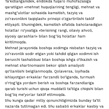
Ta’kidlanganidek, endilikda fuqaro muhofazasiga
qaratilgan «mehnat huquqlarining tengligi, mehnat va
mashg‘ulotlar sohasida kamsitish, tazyiq va
zo‘ravonlikni taqiqlash» prinsipi o‘zgartirilishi taklif
etilyapti. Shuningdek, kamsitish sifatida baholanadigan
holatlar ro‘yxatiga «terisining rangi, oilaviy ahvoli,
siyosiy qarashlari» bilan bog‘liq holatlar ham
kiritilmoqda.
Mehnat jarayonida boshqa xodimga nisbatan tazyiq va
zo‘ravonlik sodir etgan yoki tahdid qilgan xodimni ish
beruvchi tashabbusi bilan boshqa ishga o‘tkazish va
mehnat shartnomasini bekor qilish amaliyoti
qo‘llanilishi belgilanmoqda. Qolaversa, loyihada
ishlayotgan erkaklar farzandli bo‘lganda, turmush
o‘rtog‘iga yordam berish va boshqa farzandlariga
qarab turishi uchun qisqa muddatli ta’tilga chiqishi bilan
bog‘liq me’yorlar taklif etilmoqda.
Shu kunga qadar milliy qonunchiligimizda bunday ta’til
nazarda tutilmagan edi. Shu sababli erkaklar kasbiy va