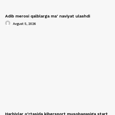
Adib merosi qalblarga maʼnaviyat ulashdi
Avgust 5, 2026
Harbiylar o‘rtasida kibersport musobaqasiga start