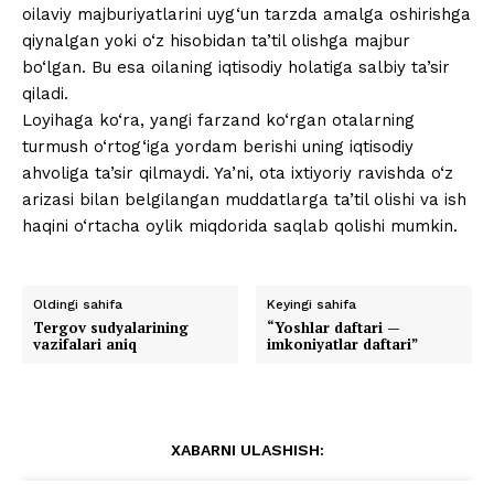
oilaviy majburiyatlarini uyg‘un tarzda amalga oshirishga
qiynalgan yoki o‘z hisobidan ta’til olishga majbur
bo‘lgan. Bu esa oilaning iqtisodiy holatiga salbiy ta’sir
qiladi.
Loyihaga ko‘ra, yangi farzand ko‘rgan otalarning
turmush o‘rtog‘iga yordam berishi uning iqtisodiy
ahvoliga ta’sir qilmaydi. Ya’ni, ota ixtiyoriy ravishda o‘z
arizasi bilan belgilangan muddatlarga ta’til olishi va ish
haqini o‘rtacha oylik miqdorida saqlab qolishi mumkin.
Oldingi sahifa
Keyingi sahifa
Tergov sudyalarining
“Yoshlar daftari —
vazifalari aniq
imkoniyatlar daftari”
XABARNI ULASHISH: