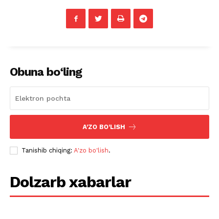
Obuna bo‘ling
A'ZO BO'LISH
Tanishib chiqing:
A'zo bo'lish
.
Dolzarb xabarlar