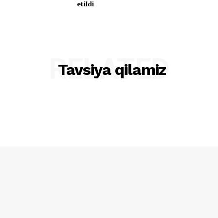
etildi
RELATED
Tavsiya qilamiz