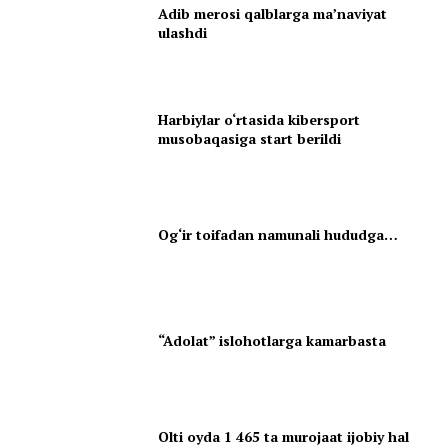
Adib merosi qalblarga maʼnaviyat
ulashdi
Harbiylar o‘rtasida kibersport
musobaqasiga start berildi
Og‘ir toifadan namunali hududga…
“Adolat” islohotlarga kamarbasta
Olti oyda 1 465 ta murojaat ijobiy hal