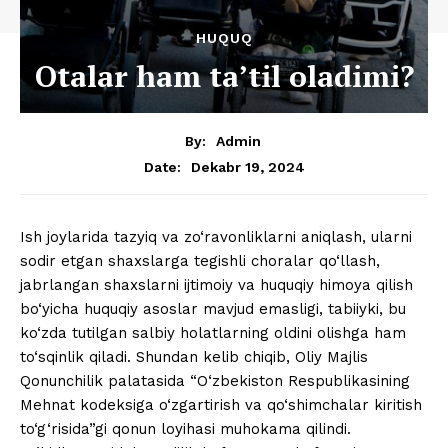
HUQUQ
Otalar ham ta’til oladimi?
By:
Admin
Dekabr 19, 2024
Date:
Ish joylarida tazyiq va zo‘ravonliklarni aniqlash, ularni
sodir etgan shaxslarga tegishli choralar qo‘llash,
jabrlangan shaxslarni ijtimoiy va huquqiy himoya qilish
bo‘yicha huquqiy asoslar mavjud emasligi, tabiiyki, bu
ko‘zda tutilgan salbiy holatlarning oldini olishga ham
to‘sqinlik qiladi. Shundan kelib chiqib, Oliy Majlis
Qonunchilik palatasida “O‘zbekiston Respublikasining
Mehnat kodeksiga o‘zgartirish va qo‘shimchalar kiritish
to‘g‘risida”gi qonun loyihasi muhokama qilindi.