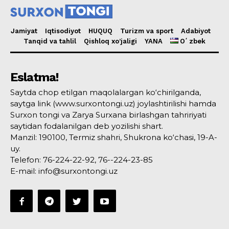
Jamiyat
Iqtisodiyot
HUQUQ
Turizm va sport
Adabiyot
Tanqid va tahlil
Qishloq xo’jaligi
YANA
Oʻzbek
Eslatma!
Saytda chop etilgan maqolalargan ko‘chirilganda,
saytga link (www.surxontongi.uz) joylashtirilishi hamda
Surxon tongi va Zarya Surxana birlashgan tahririyati
saytidan fodalanilgan deb yozilishi shart.
Manzil: 190100, Termiz shahri, Shukrona ko‘chasi, 19-A-
uy.
Telefon: 76-224-22-92, 76--224-23-85
E-mail: info@surxontongi.uz