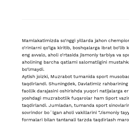
Mamlakatimizda so‘nggi yillarda jahon chempionli
o‘rinlarni qo‘lga kiritib, boshqalarga ibrat bo‘l
eng avvalo, aholi o‘rtasida jismoniy tarbiya va s
aholining barcha qatlami salomatligini musta
bo‘lmaydi.
Aytish joizki, Muzrabot tumanida sport musobaqa
taqdirlandi. Shuningdek, Davlatimiz rahbarining 
faollik darajasini oshirishda yuqori natijalarga
yoshdagi muzrabotlik fuqarolar ham Sport vazir
taqdirlandi. Jumladan, tumanda sport sinovlarini
sovrindor boʻlgan aholi vakillarini “Jismoniy ta
formalari bilan tantanali tarzda taqdirlash maro