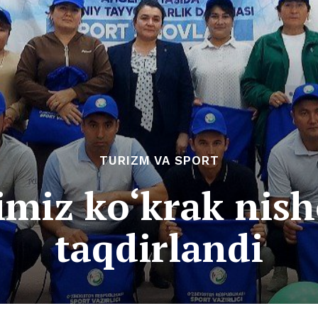
TURIZM VA SPORT
imiz ko‘krak nish
taqdirlandi