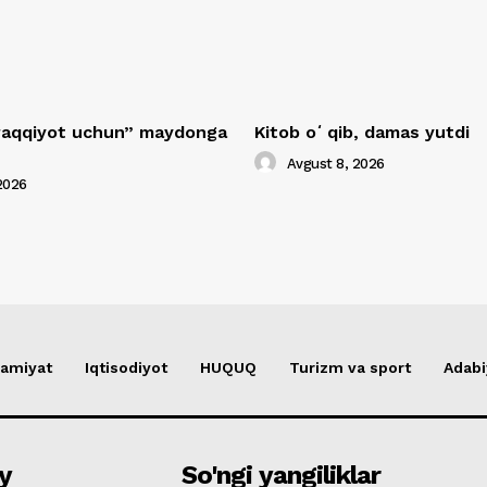
araqqiyot uchun” maydonga
Kitob oʻqib, damas yutdi
Avgust 8, 2026
2026
amiyat
Iqtisodiyot
HUQUQ
Turizm va sport
Adabi
y
So'ngi yangiliklar