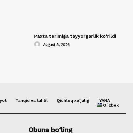
Paxta terimiga tayyorgarlik ko‘rildi
Avgust 8, 2026
yot
Tanqid va tahlil
Qishloq xo’jaligi
YANA
Oʻzbek
Obuna bo‘ling