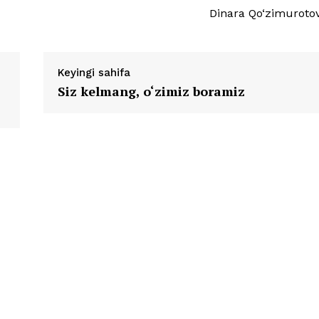
Dinara Qo‘zimuroto
Keyingi sahifa
Siz kelmang, o‘zimiz boramiz