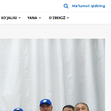
Ma'lumot qidiring
XO’JALIGI
YANA
OʻZBEK