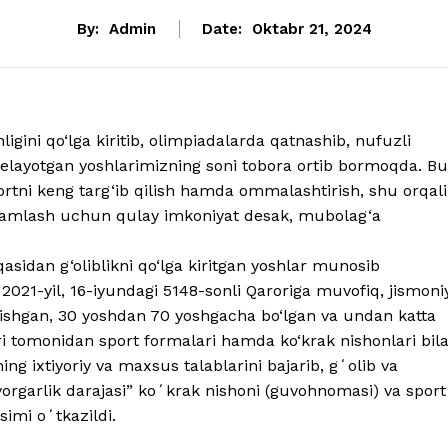
By:
Admin
Date:
Oktabr 21, 2024
gini qo‘lga kiritib, olimpiadalarda qatnashib, nufuzli
ib kelayotgan yoshlarimizning soni tobora ortib bormoqda. Bu
portni keng targ‘ib qilish hamda ommalashtirish, shu orqali
hkamlash uchun qulay imkoniyat desak, mubolag‘a
sidan g‘oliblikni qo‘lga kiritgan yoshlar munosib
2021-yil, 16-iyundagi 5148-sonli Qaroriga muvofiq, jismoni
 erishgan, 30 yoshdan 70 yoshgacha bo‘lgan va undan katta
i tomonidan sport formalari hamda ko‘krak nishonlari bil
ng ixtiyoriy va maxsus talablarini bajarib, gʻolib va
yyorgarlik darajasi” koʻkrak nishoni (guvohnomasi) va sport
simi oʻtkazildi.