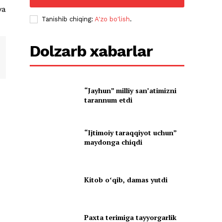
va
Tanishib chiqing:
A'zo bo'lish
.
Dolzarb xabarlar
“Jayhun” milliy san’atimizni
tarannum etdi
“Ijtimoiy taraqqiyot uchun”
maydonga chiqdi
Kitob oʻqib, damas yutdi
Paxta terimiga tayyorgarlik