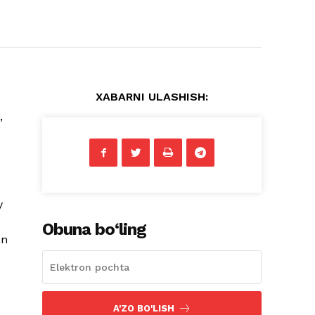
XABARNI ULASHISH:
,
y
Obuna bo‘ling
an
A'ZO BO'LISH