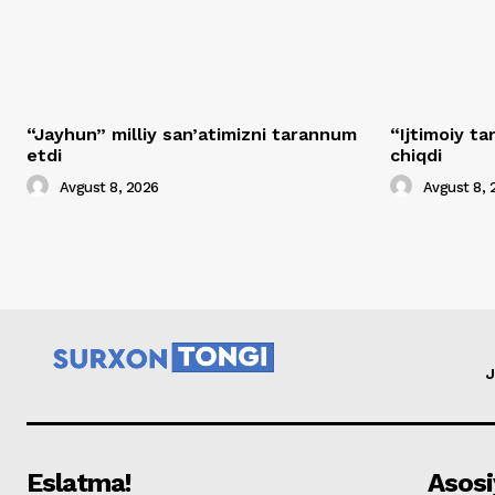
“Jayhun” milliy san’atimizni tarannum
“Ijtimoiy t
etdi
chiqdi
Avgust 8, 2026
Avgust 8, 
J
Eslatma!
Asosi