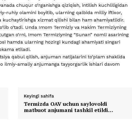
ada chuqur o‘rganishga qiziqish, intilish kuchliligidan
-ruhiy olamini boyitib, ularning qalbida milliy iftixor,
kuchaytirishga xizmat qilishi bilan ham ahamiyatlidir.
bo‘lib o‘tadi. Unda Imom Termiziy va Hakim Termiziyning
da tutgan o‘rni, Imom Termiziyning “Sunan” nomli asarining
erosi hamda ularning hozirgi kundagi ahamiyati singari
okama etiladi.
iya qabul qilish, anjuman natijalarini to‘plam shaklida
ro ilmiy-amaliy anjumanga tayyorgarlik ishlari davom
Keyingi sahifa
Termizda OAV uchun saylovoldi
matbuot anjumani tashkil etildi…