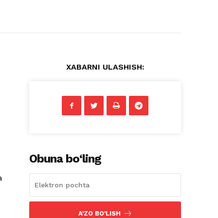
XABARNI ULASHISH:
Obuna bo‘ling
a
A'ZO BO'LISH