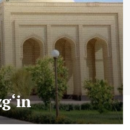
zg‘in