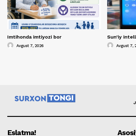
Imtihonda imtiyozi bor
Sun’iy inte
Avgust 7, 2026
Avgust 7, 
J
Eslatma!
Asosi