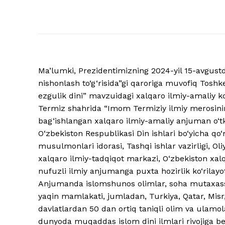
Ma’lumki, Prezidentimizning 2024-yil 15-avgustd
nishonlash to‘g‘risida”gi qaroriga muvofiq Toshke
ezgulik dini” mavzuidagi xalqaro ilmiy-amaliy ko
Termiz shahrida “Imom Termiziy ilmiy merosining
bag‘ishlangan xalqaro ilmiy-amaliy anjuman o‘tk
O‘zbekiston Respublikasi Din ishlari bo‘yicha qo‘
musulmonlari idorasi, Tashqi ishlar vazirligi, Oli
xalqaro ilmiy-tadqiqot markazi, O‘zbekiston xal
nufuzli ilmiy anjumanga puxta hozirlik ko‘rilayot
Anjumanda islomshunos olimlar, soha mutaxassis
yaqin mamlakati, jumladan, Turkiya, Qatar, Misr, 
davlatlardan 50 dan ortiq taniqli olim va ulamol
dunyoda muqaddas islom dini ilmlari rivojiga 