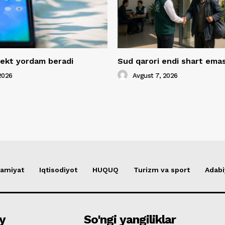
llekt yordam beradi
Sud qarori endi shart ema
2026
Avgust 7, 2026
amiyat
Iqtisodiyot
HUQUQ
Turizm va sport
Adabi
y
So'ngi yangiliklar