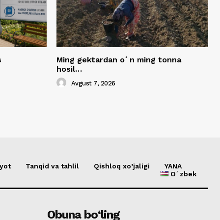
s
Ming gektardan oʻn ming tonna
hosil…
Avgust 7, 2026
yot
Tanqid va tahlil
Qishloq xo’jaligi
YANA
Oʻzbek
Obuna bo‘ling