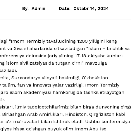
By:
Admin
Date:
Oktabr 14, 2024
agi “Imom Termiziy tavalludining 1200 yilligini keng
nt va Xiva shaharlarida o‘tkaziladigan “Islom – tinchlik va
nferensiya doirasida joriy yilning 17-18-oktyabr kunlari
 islom sivilizatsiyasida tutgan o‘rni” mavzuiga
aziladi.
mita, Surxondaryo viloyati hokimligi, O‘zbekiston
y ta’lim, fan va innovatsiyalar vazirligi, Imom Termiziy
qaro islom akademiyasi hamkorligida tashkil etilayotgan
ir.
lari, ilmiy tadqiqotchilarimiz bilan birga dunyoning o‘ng
Birlashgan Arab Amirliklari, Hindiston, Qirg‘iziston kabi
ar o‘z ma’ruzalari bilan ishtirok etadi. Ushbu konferensiya
beqiyos hissa qo‘shgan buyuk olim Imom Abu Iso