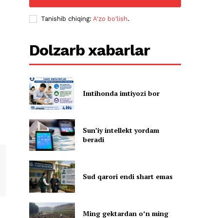
Tanishib chiqing:
A'zo bo'lish
.
Dolzarb xabarlar
Imtihonda imtiyozi bor
Sun’iy intellekt yordam
beradi
Sud qarori endi shart emas
Ming gektardan oʻn ming