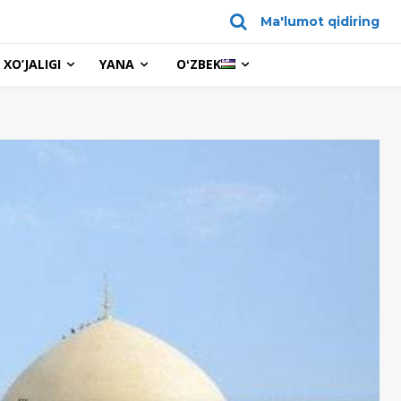
Ma'lumot qidiring
XO’JALIGI
YANA
OʻZBEK