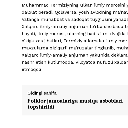
Muhammad Termiziyning ulkan ilmiy merosini yan
dalolat beradi. Qolaversa, yosh avlodning ma’naviy
Vatanga muhabbat va sadoqat tuyg‘usini yanada 
Xalqaro ilmiy-amaliy anjuman to‘rtta sho‘bada 
hayoti, ilmiy merosi, ularning hadis ilmi rivoji
o‘ziga xos jihatlari, Termiziy allomalar ilmiy m
mavzularda qiziqarli ma’ruzalar tinglanib, muh
Xalqaro ilmiy-amaliy anjuman yakunida deklarats
nashr etish kutilmoqda. Viloyatda nufuzli xalqa
etmoqda.
Oldingi sahifa
Folklor jamoalariga musiqa asboblari
topshirildi