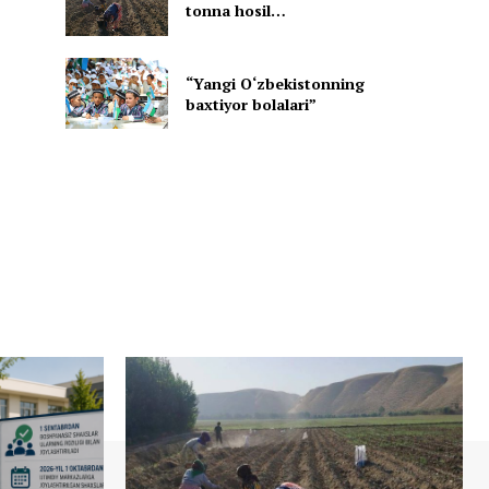
tonna hosil…
“Yangi O‘zbekistonning
baxtiyor bolalari”