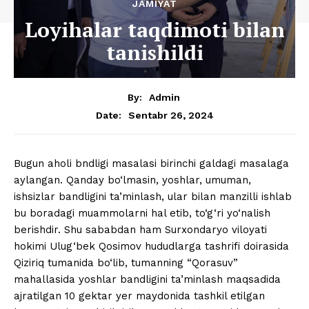
JAMIYAT
Loyihalar taqdimoti bilan
tanishildi
By:
Admin
Sentabr 26, 2024
Date:
Bugun aholi bndligi masalasi birinchi galdagi masalaga
aylangan. Qanday bo‘lmasin, yoshlar, umuman,
ishsizlar bandligini ta’minlash, ular bilan manzilli ishlab
bu boradagi muammolarni hal etib, to‘g‘ri yo‘nalish
berishdir. Shu sababdan ham Surxondaryo viloyati
hokimi Ulug‘bek Qosimov hududlarga tashrifi doirasida
Qiziriq tumanida bo‘lib, tumanning “Qorasuv”
mahallasida yoshlar bandligini ta’minlash maqsadida
ajratilgan 10 gektar yer maydonida tashkil etilgan