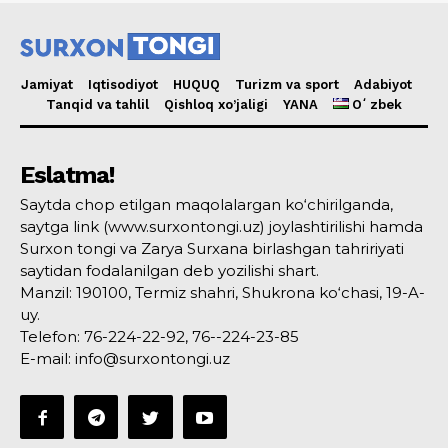
Jamiyat
Iqtisodiyot
HUQUQ
Turizm va sport
Adabiyot
Tanqid va tahlil
Qishloq xo’jaligi
YANA
Oʻzbek
Eslatma!
Saytda chop etilgan maqolalargan ko‘chirilganda,
saytga link (www.surxontongi.uz) joylashtirilishi hamda
Surxon tongi va Zarya Surxana birlashgan tahririyati
saytidan fodalanilgan deb yozilishi shart.
Manzil: 190100, Termiz shahri, Shukrona ko‘chasi, 19-A-
uy.
Telefon: 76-224-22-92, 76--224-23-85
E-mail: info@surxontongi.uz