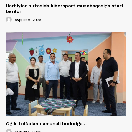
Harbiylar o‘rtasida kibersport musobaqasiga start
berildi
Avgust 5, 2026
Og‘ir toifadan namunali hududga…