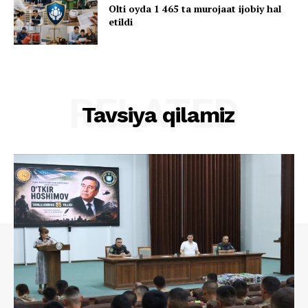
Olti oyda 1 465 ta murojaat ijobiy hal
etildi
RELATED
Tavsiya qilamiz