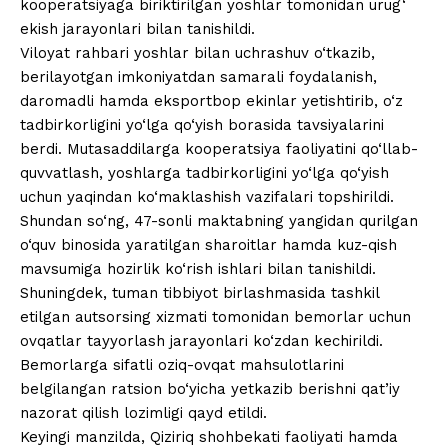
kooperatsiyaga biriktirilgan yoshlar tomonidan urug‘
ekish jarayonlari bilan tanishildi.
Viloyat rahbari yoshlar bilan uchrashuv o‘tkazib,
berilayotgan imkoniyatdan samarali foydalanish,
daromadli hamda eksportbop ekinlar yetishtirib, o‘z
tadbirkorligini yo‘lga qo‘yish borasida tavsiyalarini
berdi. Mutasaddilarga kooperatsiya faoliyatini qo‘llab-
quvvatlash, yoshlarga tadbirkorligini yo‘lga qo‘yish
uchun yaqindan ko‘maklashish vazifalari topshirildi.
Shundan so‘ng, 47-sonli maktabning yangidan qurilgan
o‘quv binosida yaratilgan sharoitlar hamda kuz-qish
mavsumiga hozirlik ko‘rish ishlari bilan tanishildi.
Shuningdek, tuman tibbiyot birlashmasida tashkil
etilgan autsorsing xizmati tomonidan bemorlar uchun
ovqatlar tayyorlash jarayonlari ko‘zdan kechirildi.
Bemorlarga sifatli oziq-ovqat mahsulotlarini
belgilangan ratsion bo‘yicha yetkazib berishni qat’iy
nazorat qilish lozimligi qayd etildi.
Keyingi manzilda, Qiziriq shohbekati faoliyati hamda