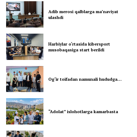
Adib merosi qalblarga maʼnaviyat
ulashdi
Harbiylar o‘rtasida kibersport
musobaqasiga start berildi
Og‘ir toifadan namunali hududga…
“Adolat” islohotlarga kamarbasta