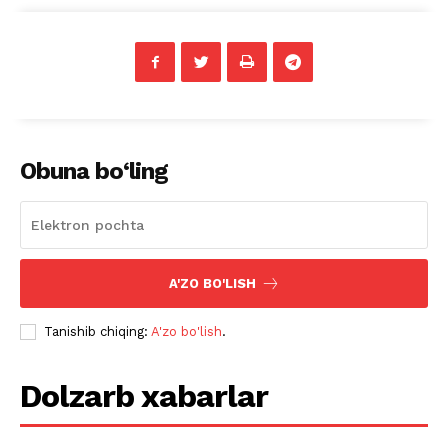
Obuna bo‘ling
A'ZO BO'LISH
Tanishib chiqing:
A'zo bo'lish
.
Dolzarb xabarlar