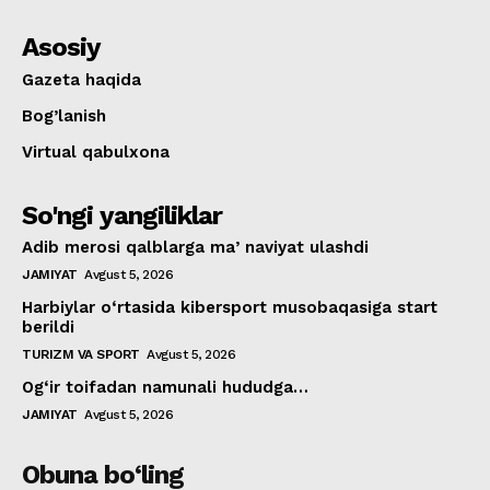
Asosiy
Gazeta haqida
Bog’lanish
Virtual qabulxona
So'ngi yangiliklar
Adib merosi qalblarga maʼnaviyat ulashdi
JAMIYAT
Avgust 5, 2026
Harbiylar o‘rtasida kibersport musobaqasiga start
berildi
TURIZM VA SPORT
Avgust 5, 2026
Og‘ir toifadan namunali hududga…
JAMIYAT
Avgust 5, 2026
Obuna bo‘ling