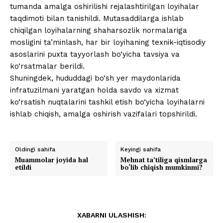
tumanda amalga oshirilishi rejalashtirilgan loyihalar
taqdimoti bilan tanishildi. Mutasaddilarga ishlab
chiqilgan loyihalarning shaharsozlik normalariga
mosligini ta’minlash, har bir loyihaning texnik-iqtisodiy
asoslarini puxta tayyorlash bo‘yicha tavsiya va
ko‘rsatmalar berildi.
Shuningdek, hududdagi bo‘sh yer maydonlarida
infratuzilmani yaratgan holda savdo va xizmat
ko‘rsatish nuqtalarini tashkil etish bo‘yicha loyihalarni
ishlab chiqish, amalga oshirish vazifalari topshirildi.
Oldingi sahifa
Keyingi sahifa
Muammolar joyida hal
Mehnat ta’tiliga qismlarga
etildi
bo‘lib chiqish mumkinmi?
XABARNI ULASHISH: