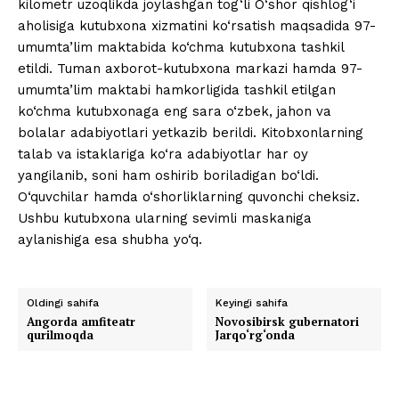
kilometr uzoqlikda joylashgan tog‘li O‘shor qishlog‘i
aholisiga kutubxona xizmatini ko‘rsatish maqsadida 97-
umumta’lim maktabida ko‘chma kutubxona tashkil
etildi. Tuman axborot-kutubxona markazi hamda 97-
umumta’lim maktabi hamkorligida tashkil etilgan
ko‘chma kutubxonaga eng sara o‘zbek, jahon va
bolalar adabiyotlari yetkazib berildi. Kitobxonlarning
talab va istaklariga ko‘ra adabiyotlar har oy
yangilanib, soni ham oshirib boriladigan bo‘ldi.
O‘quvchilar hamda o‘shorliklarning quvonchi cheksiz.
Ushbu kutubxona ularning sevimli maskaniga
aylanishiga esa shubha yo‘q.
Oldingi sahifa
Keyingi sahifa
Angorda amfiteatr
Novosibirsk gubernatori
qurilmoqda
Jarqo‘rg‘onda