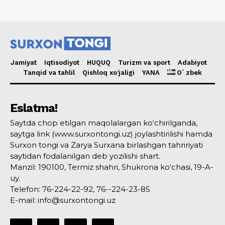
Jamiyat
Iqtisodiyot
HUQUQ
Turizm va sport
Adabiyot
Tanqid va tahlil
Qishloq xo’jaligi
YANA
Oʻzbek
Eslatma!
Saytda chop etilgan maqolalargan ko‘chirilganda,
saytga link (www.surxontongi.uz) joylashtirilishi hamda
Surxon tongi va Zarya Surxana birlashgan tahririyati
saytidan fodalanilgan deb yozilishi shart.
Manzil: 190100, Termiz shahri, Shukrona ko‘chasi, 19-A-
uy.
Telefon: 76-224-22-92, 76--224-23-85
E-mail: info@surxontongi.uz