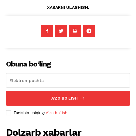
XABARNI ULASHISH:
Obuna bo‘ling
A'ZO BO'LISH
Tanishib chiqing:
A'zo bo'lish
.
Dolzarb xabarlar