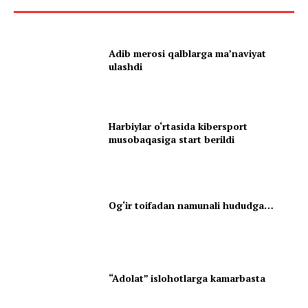
Adib merosi qalblarga maʼnaviyat
ulashdi
Harbiylar o‘rtasida kibersport
musobaqasiga start berildi
Og‘ir toifadan namunali hududga…
“Adolat” islohotlarga kamarbasta