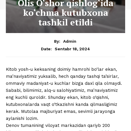
Olis O‘shor qishlog‘ida
ko‘chma kutubxona
tashkil etildi
By:
Admin
Sentabr 18, 2024
Date:
Kitob yosh-u keksaning doimiy hamrohi bo‘lar ekan,
ma’naviyatimiz yuksalib, hech qanday tashqi ta’sirlar,
ommaviy madaniyat-u kuchlar bizga daxl qila olmaydi.
Sababi, bilimimiz, alq-u salohiyatimiz, ma’naviyatimiz
eng kuchli quroldir. Shunday ekan, kitob o‘qishni,
kutubxonalarda vaqt o‘tkazishni kanda qilmasligimiz
kerak. Mutolaa majburiyat emas, sevimli jarayonga
aylanishi lozim.
Denov tumanining viloyat markazidan qariyb 200