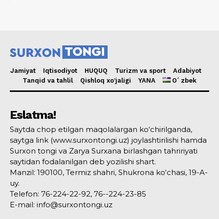
Jamiyat
Iqtisodiyot
HUQUQ
Turizm va sport
Adabiyot
Tanqid va tahlil
Qishloq xo’jaligi
YANA
Oʻzbek
Eslatma!
Saytda chop etilgan maqolalargan ko‘chirilganda,
saytga link (www.surxontongi.uz) joylashtirilishi hamda
Surxon tongi va Zarya Surxana birlashgan tahririyati
saytidan fodalanilgan deb yozilishi shart.
Manzil: 190100, Termiz shahri, Shukrona ko‘chasi, 19-A-
uy.
Telefon: 76-224-22-92, 76--224-23-85
E-mail: info@surxontongi.uz