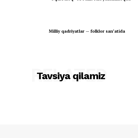
Milliy qadriyatlar — folklor san’atida
RELATED
Tavsiya qilamiz