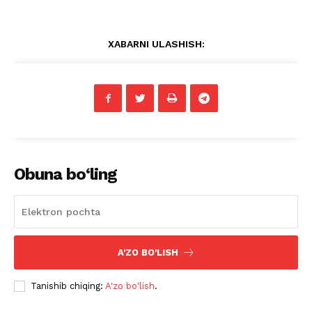
XABARNI ULASHISH:
Obuna bo‘ling
A'ZO BO'LISH
Tanishib chiqing:
A'zo bo'lish
.