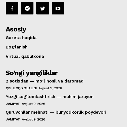
Asosiy
Gazeta haqida
Bog’lanish
Virtual qabulxona
So'ngi yangiliklar
2 sotixdan — mo‘l hosil va daromad
QISHLOQ XO'JALIGI
Avgust 9, 2026
Yozgi sog‘lomlashtirish — muhim jarayon
JAMIYAT
Avgust 9, 2026
Quruvchilar mehnati — bunyodkorlik poydevori
JAMIYAT
Avgust 9, 2026