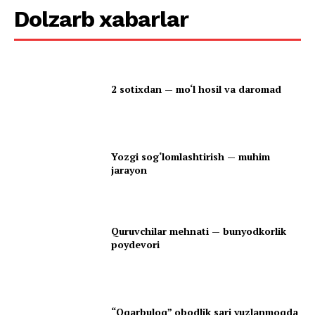
Dolzarb xabarlar
2 sotixdan — mo‘l hosil va daromad
Yozgi sog‘lomlashtirish — muhim
jarayon
Quruvchilar mehnati — bunyodkorlik
poydevori
“Oqarbuloq” obodlik sari yuzlanmoqda