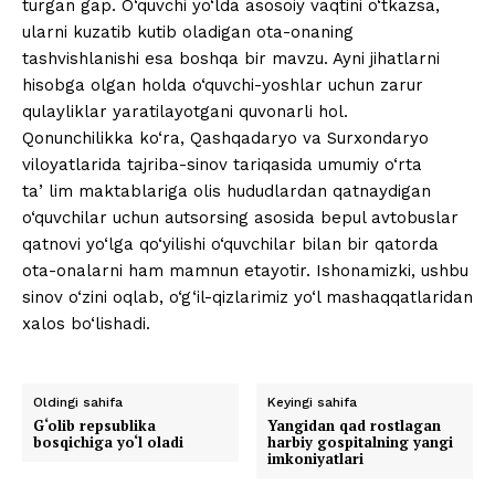
turgan gap. O‘quvchi yo‘lda asosoiy vaqtini o‘tkazsa,
ularni kuzatib kutib oladigan ota-onaning
tashvishlanishi esa boshqa bir mavzu. Ayni jihatlarni
hisobga olgan holda o‘quvchi-yoshlar uchun zarur
qulayliklar yaratilayotgani quvonarli hol.
Qonunchilikka ko‘ra, Qashqadaryo va Surxondaryo
viloyatlarida tajriba-sinov tariqasida umumiy o‘rta
taʼlim maktablariga olis hududlardan qatnaydigan
o‘quvchilar uchun autsorsing asosida bepul avtobuslar
qatnovi yo‘lga qo‘yilishi o‘quvchilar bilan bir qatorda
ota-onalarni ham mamnun etayotir. Ishonamizki, ushbu
sinov o‘zini oqlab, o‘g‘il-qizlarimiz yo‘l mashaqqatlaridan
xalos bo‘lishadi.
Oldingi sahifa
Keyingi sahifa
G‘olib repsublika
Yangidan qad rostlagan
bosqichiga yo‘l oladi
harbiy gospitalning yangi
imkoniyatlari