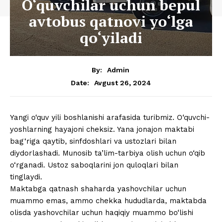
O‘quvchilar uchun bepul
avtobus qatnovi yo‘lga
qo‘yiladi
By:
Admin
Avgust 26, 2024
Date:
Yangi o‘quv yili boshlanishi arafasida turibmiz. O‘quvchi-
yoshlarning hayajoni cheksiz. Yana jonajon maktabi
bag‘riga qaytib, sinfdoshlari va ustozlari bilan
diydorlashadi. Munosib ta’lim-tarbiya olish uchun o‘qib
o‘rganadi. Ustoz saboqlarini jon quloqlari bilan
tinglaydi.
Maktabga qatnash shaharda yashovchilar uchun
muammo emas, ammo chekka hududlarda, maktabda
olisda yashovchilar uchun haqiqiy muammo bo‘lishi