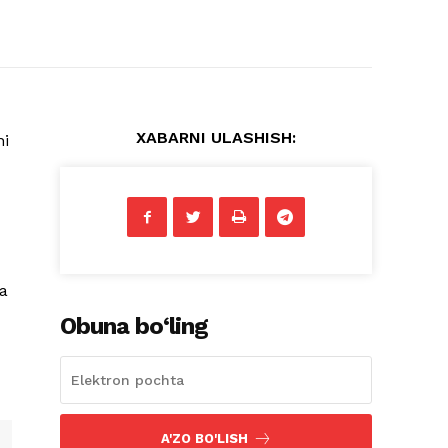
XABARNI ULASHISH:
ni
ya
Obuna bo‘ling
A'ZO BO'LISH