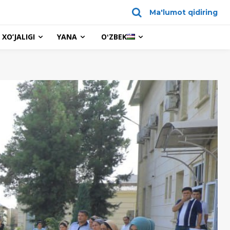
Ma'lumot qidiring
XO’JALIGI
YANA
OʻZBEK