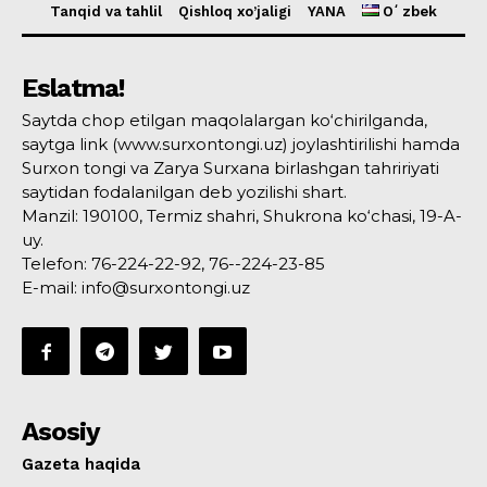
Tanqid va tahlil
Qishloq xo’jaligi
YANA
Oʻzbek
Eslatma!
Saytda chop etilgan maqolalargan ko‘chirilganda,
saytga link (www.surxontongi.uz) joylashtirilishi hamda
Surxon tongi va Zarya Surxana birlashgan tahririyati
saytidan fodalanilgan deb yozilishi shart.
Manzil: 190100, Termiz shahri, Shukrona ko‘chasi, 19-A-
uy.
Telefon: 76-224-22-92, 76--224-23-85
E-mail: info@surxontongi.uz
Asosiy
Gazeta haqida