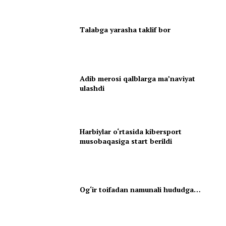
Talabga yarasha taklif bor
Adib merosi qalblarga maʼnaviyat
ulashdi
Harbiylar o‘rtasida kibersport
musobaqasiga start berildi
Og‘ir toifadan namunali hududga…