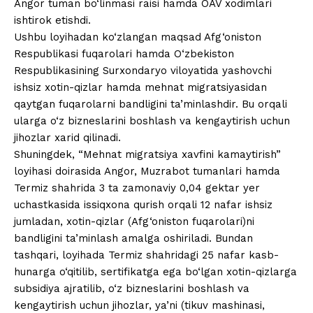
Angor tuman bo‘linmasi raisi hamda OAV xodimlari
ishtirok etishdi.
Ushbu loyihadan ko‘zlangan maqsad Afg‘oniston
Respublikasi fuqarolari hamda O‘zbekiston
Respublikasining Surxondaryo viloyatida yashovchi
ishsiz xotin-qizlar hamda mehnat migratsiyasidan
qaytgan fuqarolarni bandligini ta’minlashdir. Bu orqali
ularga o‘z bizneslarini boshlash va kengaytirish uchun
jihozlar xarid qilinadi.
Shuningdek, “Mehnat migratsiya xavfini kamaytirish”
loyihasi doirasida Angor, Muzrabot tumanlari hamda
Termiz shahrida 3 ta zamonaviy 0,04 gektar yer
uchastkasida issiqxona qurish orqali 12 nafar ishsiz
jumladan, xotin-qizlar (Afg‘oniston fuqarolari)ni
bandligini ta’minlash amalga oshiriladi. Bundan
tashqari, loyihada Termiz shahridagi 25 nafar kasb-
hunarga o‘qitilib, sertifikatga ega bo‘lgan xotin-qizlarga
subsidiya ajratilib, o‘z bizneslarini boshlash va
kengaytirish uchun jihozlar, ya’ni (tikuv mashinasi,