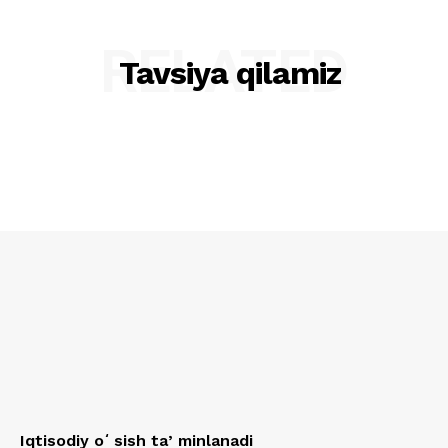
RELATED
Tavsiya qilamiz
Iqtisodiy oʻsish taʼminlanadi