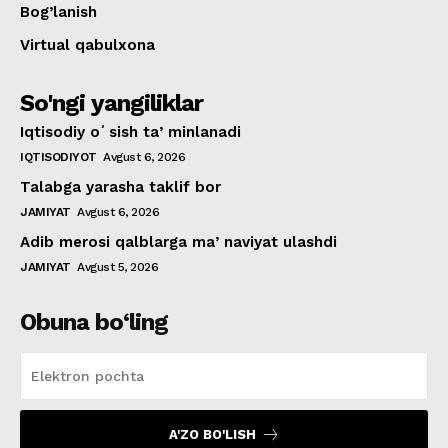
Bog’lanish
Virtual qabulxona
So'ngi yangiliklar
Iqtisodiy oʻsish taʼminlanadi
IQTISODIYOT
Avgust 6, 2026
Talabga yarasha taklif bor
JAMIYAT
Avgust 6, 2026
Adib merosi qalblarga maʼnaviyat ulashdi
JAMIYAT
Avgust 5, 2026
Obuna bo‘ling
A'ZO BO'LISH