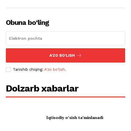
Obuna bo‘ling
A'ZO BO'LISH
Tanishib chiqing:
A'zo bo'lish
.
Dolzarb xabarlar
Iqtisodiy oʻsish taʼminlanadi