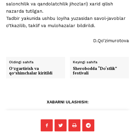
salonchilik va qandolatchilik jihozlari) xarid qilish
nazarda tutilgan.
Tadbir yakunida ushbu loyiha yuzasidan savol-javoblar
o‘tkazilib, taklif va mulohazalar bildirildi.
D.Qo‘zimurotova
Oldingi sahifa
Keyingi sahifa
Oʻzgartirish va
Sherobodda “Do‘stlik”
qoʻshimchalar kiritildi
festivali
XABARNI ULASHISH: