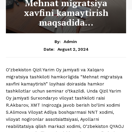
Mehnat migratsiya
xavfini kamaytirish
maqsadida…
By:
Admin
Avgust 2, 2024
Date:
O‘zbekiston Qizil Yarim Oy jamiyati va Xalqaro
migratsiya tashkiloti hamkorligida “Mehnat migratsiya
xavfini kamaytirish” loyihasi doirasida hamkor
tashkilotlar uchun seminar o‘tkazildi. Unda Qizil Yarim
Oy jamiyati Surxondaryo viloyat tashkiloti raisi
R.Akbarov, XMT Inqirozga javob berish bo‘limi xodimi
S.Alimova Viloyat Adliya boshqarmasi NNT xodimi,
viloyat nogironlar assotsiattsiyasi, Ayollarni
reabilitatsiya qilish markazi xodimi, O‘zbekiston QYAOJ