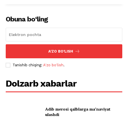
Obuna bo‘ling
A'ZO BO'LISH
Tanishib chiqing:
A'zo bo'lish
.
Dolzarb xabarlar
Adib merosi qalblarga maʼnaviyat
ulashdi