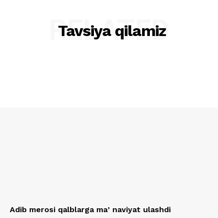
RELATED
Tavsiya qilamiz
Adib merosi qalblarga maʼnaviyat ulashdi