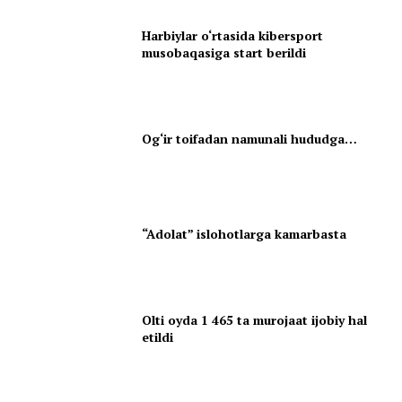
Harbiylar o‘rtasida kibersport
musobaqasiga start berildi
Og‘ir toifadan namunali hududga…
“Adolat” islohotlarga kamarbasta
Olti oyda 1 465 ta murojaat ijobiy hal
etildi