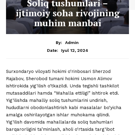
Soliq tushumlari –
ijtimoiy soha rivojining
muhim manbai
By:
Admin
Iyul 12, 2024
Date:
Surxondaryo viloyati hokimi o‘rinbosari Sherzod
Rajabov, Sherobod tumani hokimi Usmon Alimov
ishtirokida yig‘ilish o‘tkazildi. Unda tegishli tashkilot
mutasaddilari hamda “Mahalla ettiligi” ishtirok etdi.
Yig‘ilishda mahalliy soliq tushumlarini undirish,
hududlarni obodonlashtirish kabi masalalar bo‘yicha
amalga oshirilayotgan ishlar muhokama qilindi.
Yig‘ilish davomida mahallalarda soliq tushumlari
barqarorligini ta’minlash, aholi o‘rtasida targ‘ibot