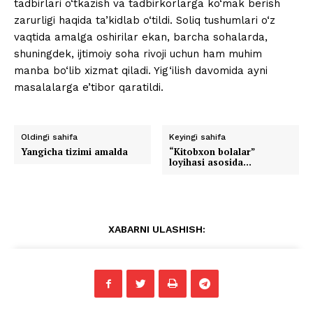
tadbirlari o‘tkazish va tadbirkorlarga ko‘mak berish
zarurligi haqida ta’kidlab o‘tildi. Soliq tushumlari o‘z
vaqtida amalga oshirilar ekan, barcha sohalarda,
shuningdek, ijtimoiy soha rivoji uchun ham muhim
manba bo‘lib xizmat qiladi. Yig‘ilish davomida ayni
masalalarga e’tibor qaratildi.
Oldingi sahifa
Keyingi sahifa
Yangicha tizimi amalda
“Kitobxon bolalar”
loyihasi asosida…
XABARNI ULASHISH: