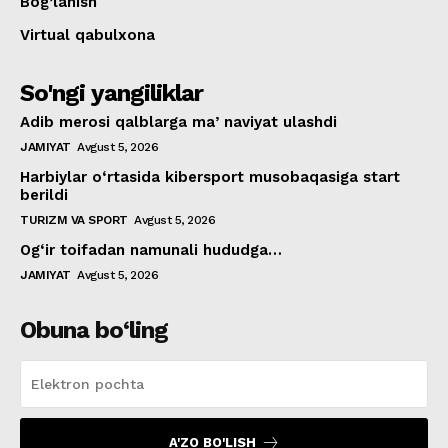
Bog’lanish
Virtual qabulxona
So'ngi yangiliklar
Adib merosi qalblarga maʼnaviyat ulashdi
JAMIYAT
Avgust 5, 2026
Harbiylar o‘rtasida kibersport musobaqasiga start
berildi
TURIZM VA SPORT
Avgust 5, 2026
Og‘ir toifadan namunali hududga…
JAMIYAT
Avgust 5, 2026
Obuna bo‘ling
A'ZO BO'LISH