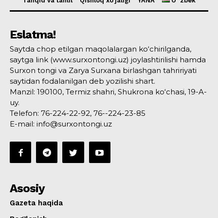
Tanqid va tahlil
Qishloq xo’jaligi
YANA
Oʻzbek
Eslatma!
Saytda chop etilgan maqolalargan ko‘chirilganda,
saytga link (www.surxontongi.uz) joylashtirilishi hamda
Surxon tongi va Zarya Surxana birlashgan tahririyati
saytidan fodalanilgan deb yozilishi shart.
Manzil: 190100, Termiz shahri, Shukrona ko‘chasi, 19-A-
uy.
Telefon: 76-224-22-92, 76--224-23-85
E-mail: info@surxontongi.uz
Asosiy
Gazeta haqida