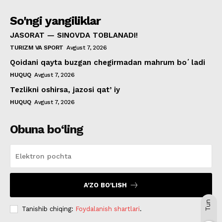
So'ngi yangiliklar
JASORAT — SINOVDA TOBLANADI!
TURIZM VA SPORT
Avgust 7, 2026
Qoidani qayta buzgan chegirmadan mahrum boʻladi
HUQUQ
Avgust 7, 2026
Tezlikni oshirsa, jazosi qatʼiy
HUQUQ
Avgust 7, 2026
Obuna bo‘ling
A'ZO BO'LISH
Tun
Tanishib chiqing:
Foydalanish shartlari
.