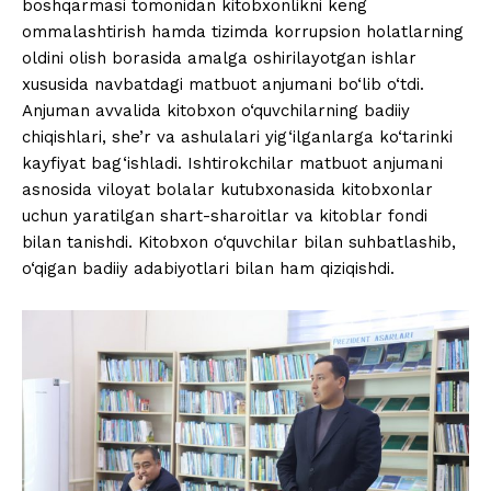
boshqarmasi tomonidan kitobxonlikni keng
ommalashtirish hamda tizimda korrupsion holatlarning
oldini olish borasida amalga oshirilayotgan ishlar
xususida navbatdagi matbuot anjumani bo‘lib o‘tdi.
Anjuman avvalida kitobxon o‘quvchilarning badiiy
chiqishlari, she’r va ashulalari yig‘ilganlarga ko‘tarinki
kayfiyat bag‘ishladi. Ishtirokchilar matbuot anjumani
asnosida viloyat bolalar kutubxonasida kitobxonlar
uchun yaratilgan shart-sharoitlar va kitoblar fondi
bilan tanishdi. Kitobxon o‘quvchilar bilan suhbatlashib,
o‘qigan badiiy adabiyotlari bilan ham qiziqishdi.