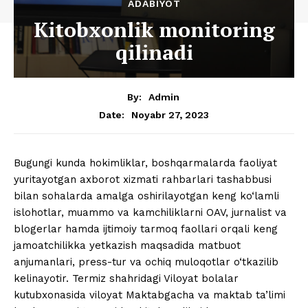
ADABIYOT
Kitobxonlik monitoring
qilinadi
By:
Admin
Noyabr 27, 2023
Date:
Bugungi kunda hokimliklar, boshqarmalarda faoliyat
yuritayotgan axborot xizmati rahbarlari tashabbusi
bilan sohalarda amalga oshirilayotgan keng ko‘lamli
islohotlar, muammo va kamchiliklarni OAV, jurnalist va
blogerlar hamda ijtimoiy tarmoq faollari orqali keng
jamoatchilikka yetkazish maqsadida matbuot
anjumanlari, press-tur va ochiq muloqotlar o‘tkazilib
kelinayotir. Termiz shahridagi Viloyat bolalar
kutubxonasida viloyat Maktabgacha va maktab ta’limi