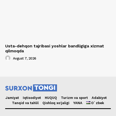
Usta-dehqon tajribasi yoshlar bandligiga xizmat
qilmoqda
Avgust 7, 2026
Jamiyat
Iqtisodiyot
HUQUQ
Turizm va sport
Adabiyot
Tanqid va tahlil
Qishloq xo’jaligi
YANA
Oʻzbek