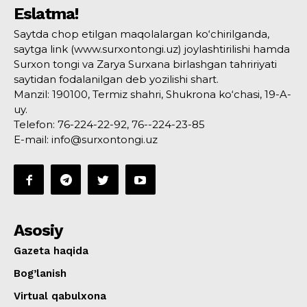
Eslatma!
Saytda chop etilgan maqolalargan ko‘chirilganda,
saytga link (www.surxontongi.uz) joylashtirilishi hamda
Surxon tongi va Zarya Surxana birlashgan tahririyati
saytidan fodalanilgan deb yozilishi shart.
Manzil: 190100, Termiz shahri, Shukrona ko‘chasi, 19-A-
uy.
Telefon: 76-224-22-92, 76--224-23-85
E-mail: info@surxontongi.uz
Asosiy
Gazeta haqida
Bog’lanish
Virtual qabulxona