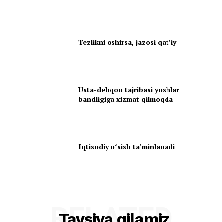
Tezlikni oshirsa, jazosi qatʼiy
Usta-dehqon tajribasi yoshlar
bandligiga xizmat qilmoqda
Iqtisodiy oʻsish taʼminlanadi
RELATED
Tavsiya qilamiz