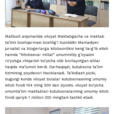
Matbuot anjumanida viloyat Maktabgacha va maktab
ta’limi boshqarmasi boshlig‘i Xusniddin Mamadiyev
jurnalist va blogerlarga kitobxonlikni keng targ‘ib etish
hamda “Kitobsevar millat” umummilliy g‘oyasini
ro‘yobga chiqarish bo‘yicha olib borilayotgan ishlar
haqida ma’lumot berdi. Darhaqiqat, kutubxona ta’lim
tizimining poydevori hisoblanadi. Ta’kidlash joizki,
bugungi kunda viloyat bolalar kutubxonasining umumiy
kitob fondi 104 ming 500 dan ziyodni, viloyat bo‘yicha
umumta’lim maktablari kutubxonalarining umumiy kitob
fondi qariyb 1 million 200 mingtani tashkil etadi.