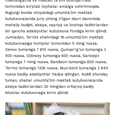
maktabgacha va maktab ta’limi boshqarmasi
tomonidan ko‘plab loyihalar amalga oshirilmoqda.
Bugungi kunda viloyatdagi umumta’lim maktab
kutubxonalarida joriy yilning o‘tgan davri davomida
mahaliy budjet, aksiya, xayriya va boshqa tadbirlardan
bir qancha adabiyotlar kutubxona fondiga kirim qilindi.
Jumladan, Termiz shahridagi 16-umumta’lim maktab
kutubxonasiga homiylar tomonidan 5 ming nusxa,
Denov tumaniga 7 610 nusxa, Qumqo‘rg‘on tumaniga 3
500 nusxa, Oltinsoy tumaniga 600 nusxa, Sariosiyo
tumaniga 7 ming nusxa, Bandixon tumaniga 600 nusxa,
Termiz tumaniga 1336 nusxa, Muzrabot tumaniga 2 640
nusxa badiiy adabiyotlar hadya qilingan. Xuddi shunday
tuman, shahar umumta’lim maktab kutubxonalarida
aksiya tadbirlaridan 30 mingdan ortiqroq badiiy
kitoblar kutubxonaga kirim qilindi.