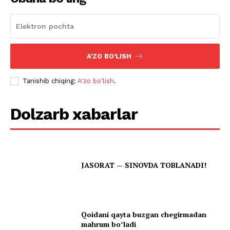
A'ZO BO'LISH
Tanishib chiqing:
A'zo bo'lish
.
Dolzarb xabarlar
JASORAT — SINOVDA TOBLANADI!
Qoidani qayta buzgan chegirmadan
mahrum boʻladi