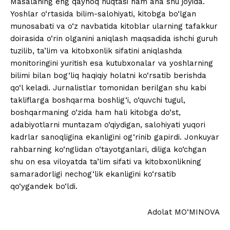
Masalaning eng qaynoq nuqtasi ham ana shu joyida.
Yoshlar o‘rtasida bilim-salohiyati, kitobga bo‘lgan
munosabati va o‘z navbatida kitoblar ularning tafakkur
doirasida o‘rin olganini aniqlash maqsadida ishchi guruh
tuzilib, ta’lim va kitobxonlik sifatini aniqlashda
monitoringini yuritish esa kutubxonalar va yoshlarning
bilimi bilan bog‘liq haqiqiy holatni ko‘rsatib berishda
qo‘l keladi. Jurnalistlar tomonidan berilgan shu kabi
takliflarga boshqarma boshlig‘i, o‘quvchi tugul,
boshqarmaning o‘zida ham hali kitobga do‘st,
adabiyotlarni muntazam o‘qiydigan, salohiyati yuqori
kadrlar sanoqligina ekanligini og‘rinib gapirdi. Jonkuyar
rahbarning ko‘nglidan o‘tayotganlari, diliga ko‘chgan
shu on esa viloyatda ta’lim sifati va kitobxonlikning
samaradorligi nechog‘lik ekanligini ko‘rsatib
qo‘ygandek bo‘ldi.
Adolat MO‘MINOVA