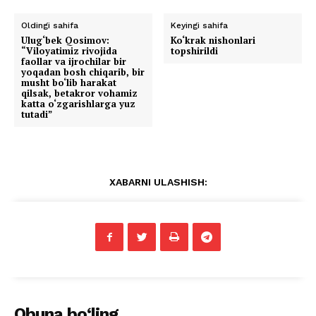
Oldingi sahifa
Keyingi sahifa
Ulug‘bek Qosimov:
Ko‘krak nishonlari
“Viloyatimiz rivojida
topshirildi
faollar va ijrochilar bir
yoqadan bosh chiqarib, bir
musht bo‘lib harakat
qilsak, betakror vohamiz
katta o‘zgarishlarga yuz
tutadi”
XABARNI ULASHISH:
Obuna bo‘ling