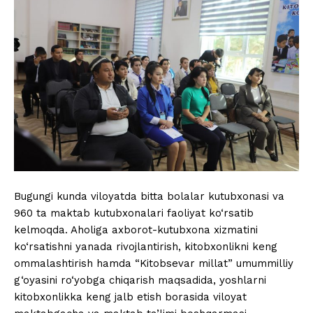
Bugungi kunda viloyatda bitta bolalar kutubxonasi va
960 ta maktab kutubxonalari faoliyat ko‘rsatib
kelmoqda. Aholiga axborot-kutubxona xizmatini
ko‘rsatishni yanada rivojlantirish, kitobxonlikni keng
ommalashtirish hamda “Kitobsevar millat” umummilliy
g‘oyasini ro‘yobga chiqarish maqsadida, yoshlarni
kitobxonlikka keng jalb etish borasida viloyat