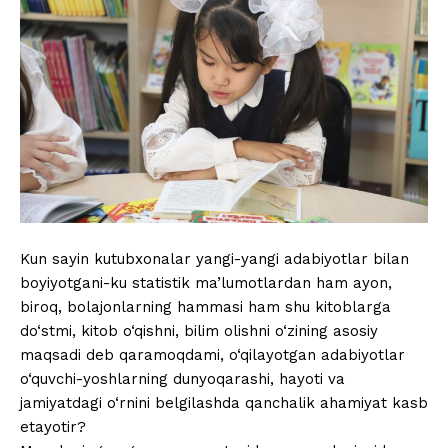
Kun sayin kutubxonalar yangi-yangi adabiyotlar bilan
boyiyotgani-ku statistik ma’lumotlardan ham ayon,
biroq, bolajonlarning hammasi ham shu kitoblarga
do‘stmi, kitob o‘qishni, bilim olishni o‘zining asosiy
maqsadi deb qaramoqdami, o‘qilayotgan adabiyotlar
o‘quvchi-yoshlarning dunyoqarashi, hayoti va
jamiyatdagi o‘rnini belgilashda qanchalik ahamiyat kasb
etayotir?