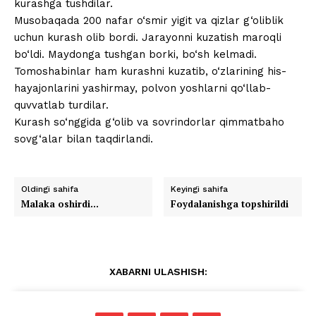
kurashga tushdilar.
Musobaqada 200 nafar o‘smir yigit va qizlar g‘oliblik
uchun kurash olib bordi. Jarayonni kuzatish maroqli
bo‘ldi. Maydonga tushgan borki, bo‘sh kelmadi.
Tomoshabinlar ham kurashni kuzatib, o‘zlarining his-
hayajonlarini yashirmay, polvon yoshlarni qo‘llab-
quvvatlab turdilar.
Kurash so‘nggida g‘olib va sovrindorlar qimmatbaho
sovg‘alar bilan taqdirlandi.
Oldingi sahifa
Keyingi sahifa
Malaka oshirdi…
Foydalanishga topshirildi
XABARNI ULASHISH: