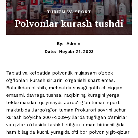
TURIZM VA SPORT
Polvonlar kurash tushdi
By:
Admin
Noyabr 21, 2023
Date:
Tabiati va kelbatida polvonlik mujassam o‘zbek
o‘g‘lonlari kurash sirlarini o‘rganishi shart emas.
Bolalikdan olishib, mehnatda suyagi qotib chiniqqan
emasmi, davraga tushsa, raqibining kuragini yerga
tekkizmasdan qo‘ymaydi. Jarqo‘rg‘on tuman sport
maktabida Jarqo‘rg‘on tuman Prokurori sovrini uchun
kurash bo‘yicha 2007-2009-yillarda tug‘ilgan o‘smirlar
va qizlar o‘rtasida tashkil etilgan tuman birinchiligida
ham bilagida kuchi, yuragida o‘ti bor polvon yigit-qizlar