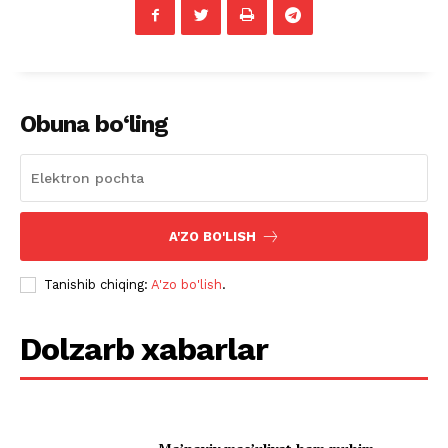
Obuna bo‘ling
A'ZO BO'LISH
Tanishib chiqing:
A'zo bo'lish
.
Dolzarb xabarlar