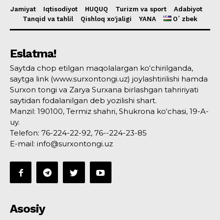
Jamiyat
Iqtisodiyot
HUQUQ
Turizm va sport
Adabiyot
Tanqid va tahlil
Qishloq xo’jaligi
YANA
Oʻzbek
Eslatma!
Saytda chop etilgan maqolalargan ko‘chirilganda,
saytga link (www.surxontongi.uz) joylashtirilishi hamda
Surxon tongi va Zarya Surxana birlashgan tahririyati
saytidan fodalanilgan deb yozilishi shart.
Manzil: 190100, Termiz shahri, Shukrona ko‘chasi, 19-A-
uy.
Telefon: 76-224-22-92, 76--224-23-85
E-mail: info@surxontongi.uz
Asosiy