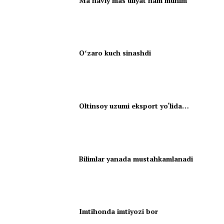
Ma’naviy mas’uliyat ham muhim
Oʻzaro kuch sinashdi
Oltinsoy uzumi eksport yo‘lida…
Bilimlar yanada mustahkamlanadi
Imtihonda imtiyozi bor