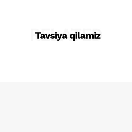
RELATED
Tavsiya qilamiz