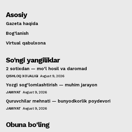
Asosiy
Gazeta haqida
Bog’lanish
Virtual qabulxona
So'ngi yangiliklar
2 sotixdan — mo‘l hosil va daromad
QISHLOQ XO'JALIGI
Avgust 9, 2026
Yozgi sog‘lomlashtirish — muhim jarayon
JAMIYAT
Avgust 9, 2026
Quruvchilar mehnati — bunyodkorlik poydevori
JAMIYAT
Avgust 9, 2026
Obuna bo‘ling