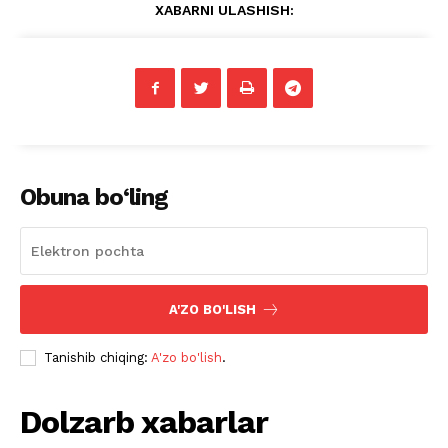
XABARNI ULASHISH:
Obuna bo‘ling
A'ZO BO'LISH
Tanishib chiqing:
A'zo bo'lish
.
Dolzarb xabarlar