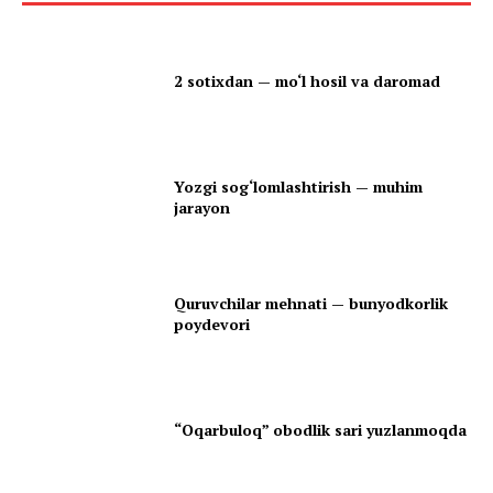
2 sotixdan — mo‘l hosil va daromad
Yozgi sog‘lomlashtirish — muhim
jarayon
Quruvchilar mehnati — bunyodkorlik
poydevori
“Oqarbuloq” obodlik sari yuzlanmoqda