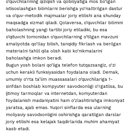
o‘quvchilarining qiziqish va qobiliyatiga mos bo‘lgan
ixtisoslashgan bilimlarni berishga yo‘naltirilgan dastur
va o‘quv-metodik majmualar joriy etilishi ana shunday
maqsadga xizmat qiladi. Qolaversa, o‘quvchilar bilimini
baholashning yangi tartibi joriy etiladiki, bu esa
o‘qituvchi tomonidan o‘quvchilarning o‘tilgan mavzuni
amaliyotda qo‘llay bilish, tanqidiy fikrlash va berilgan
materialni tahlil qila olish kabi ko‘nikmalarini
baholashga imkon beradi.
Bugun yosh bolani qo‘liga telefon tutqazsangiz, o‘zi
uchun kerakli funksiyasidan foydalana oladi. Demak,
umumiy o‘rta ta’lim muassasalari o‘quvchilariga 1-
sinfdan boshlab kompyuter savodxonligi o‘rgatilsa, bu
ijtimoy tarmoqlar va internetdan, komyuterdan
foydalanish madaniyatini ham o‘zlashtirishga imkoniyat
yaratsa, ajab emas. Yuqori sinflarda esa ularning
moliyaviy savodxonligini oshirishga qaratilgan darslar
joriy etilishi esa kelajak taqdirlarida muhim ahamiyat
kasb etadi.