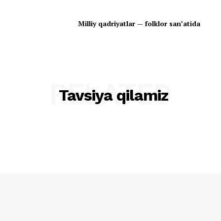
Milliy qadriyatlar — folklor san’atida
RELATED
Tavsiya qilamiz