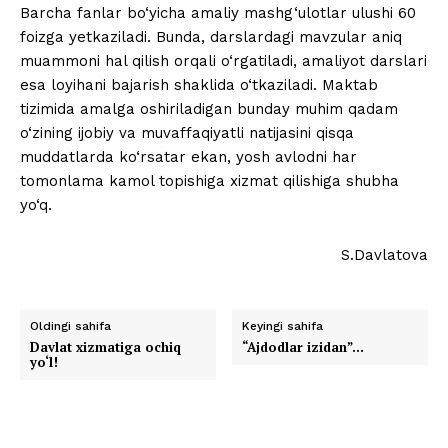
Barcha fanlar bo‘yicha amaliy mashg‘ulotlar ulushi 60
foizga yetkaziladi. Bunda, darslardagi mavzular aniq
muammoni hal qilish orqali o‘rgatiladi, amaliyot darslari
esa loyihani bajarish shaklida o‘tkaziladi. Maktab
tizimida amalga oshiriladigan bunday muhim qadam
o‘zining ijobiy va muvaffaqiyatli natijasini qisqa
muddatlarda ko‘rsatar ekan, yosh avlodni har
tomonlama kamol topishiga xizmat qilishiga shubha
yo‘q.
S.Davlatova
Oldingi sahifa
Keyingi sahifa
Davlat xizmatiga ochiq
“Ajdodlar izidan”…
yo‘l!