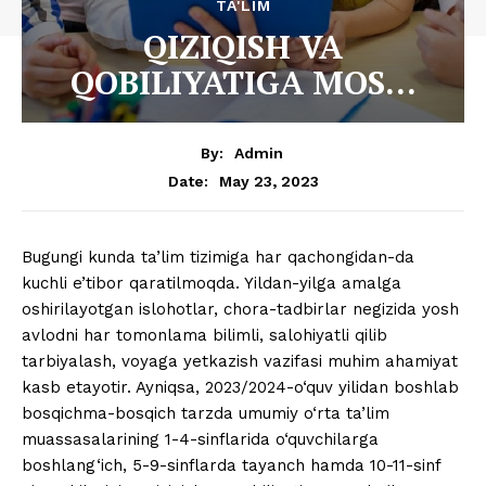
TA'LIM
QIZIQISH VA
QOBILIYATIGA MOS…
By:
Admin
May 23, 2023
Date:
Bugungi kunda ta’lim tizimiga har qachongidan-da
kuchli e’tibor qaratilmoqda. Yildan-yilga amalga
oshirilayotgan islohotlar, chora-tadbirlar negizida yosh
avlodni har tomonlama bilimli, salohiyatli qilib
tarbiyalash, voyaga yetkazish vazifasi muhim ahamiyat
kasb etayotir. Ayniqsa, 2023/2024-o‘quv yilidan boshlab
bosqichma-bosqich tarzda umumiy o‘rta ta’lim
muassasalarining 1-4-sinflarida o‘quvchilarga
boshlang‘ich, 5-9-sinflarda tayanch hamda 10-11-sinf