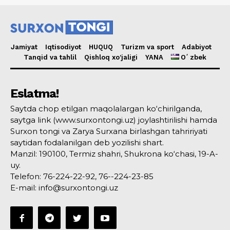
Jamiyat
Iqtisodiyot
HUQUQ
Turizm va sport
Adabiyot
Tanqid va tahlil
Qishloq xo’jaligi
YANA
Oʻzbek
Eslatma!
Saytda chop etilgan maqolalargan ko‘chirilganda,
saytga link (www.surxontongi.uz) joylashtirilishi hamda
Surxon tongi va Zarya Surxana birlashgan tahririyati
saytidan fodalanilgan deb yozilishi shart.
Manzil: 190100, Termiz shahri, Shukrona ko‘chasi, 19-A-
uy.
Telefon: 76-224-22-92, 76--224-23-85
E-mail: info@surxontongi.uz