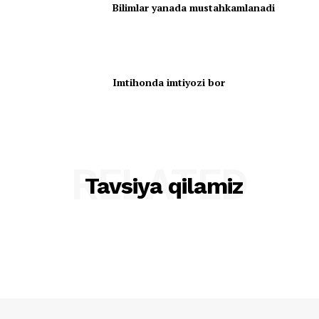
Bilimlar yanada mustahkamlanadi
Imtihonda imtiyozi bor
RELATED
Tavsiya qilamiz