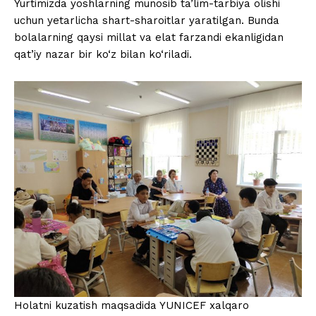
Yurtimizda yoshlarning munosib ta’lim-tarbiya olishi
uchun yetarlicha shart-sharoitlar yaratilgan. Bunda
bolalarning qaysi millat va elat farzandi ekanligidan
qat’iy nazar bir ko‘z bilan ko‘riladi.
Holatni kuzatish maqsadida YUNICEF xalqaro