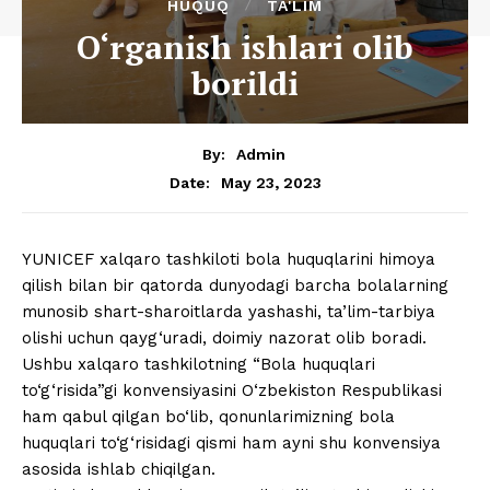
HUQUQ
TA'LIM
O‘rganish ishlari olib
borildi
By:
Admin
May 23, 2023
Date:
YUNICEF xalqaro tashkiloti bola huquqlarini himoya
qilish bilan bir qatorda dunyodagi barcha bolalarning
munosib shart-sharoitlarda yashashi, ta’lim-tarbiya
olishi uchun qayg‘uradi, doimiy nazorat olib boradi.
Ushbu xalqaro tashkilotning “Bola huquqlari
to‘g‘risida”gi konvensiyasini O‘zbekiston Respublikasi
ham qabul qilgan bo‘lib, qonunlarimizning bola
huquqlari to‘g‘risidagi qismi ham ayni shu konvensiya
asosida ishlab chiqilgan.