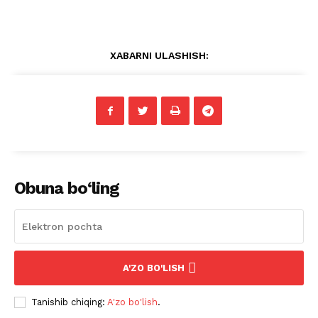
XABARNI ULASHISH:
Obuna bo‘ling
A'ZO BO'LISH
Tanishib chiqing:
A'zo bo'lish
.