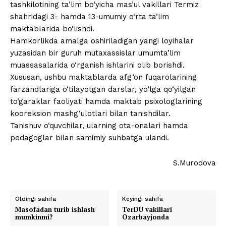
tashkilotining ta’lim bo‘yicha mas’ul vakillari Termiz
shahridagi 3- hamda 13-umumiy o‘rta ta’lim
maktablarida bo‘lishdi.
Hamkorlikda amalga oshiriladigan yangi loyihalar
yuzasidan bir guruh mutaxassislar umumta’lim
muassasalarida o‘rganish ishlarini olib borishdi.
Xususan, ushbu maktablarda afg‘on fuqarolarining
farzandlariga o‘tilayotgan darslar, yo‘lga qo‘yilgan
to‘garaklar faoliyati hamda maktab psixologlarining
kooreksion mashg‘ulotlari bilan tanishdilar.
Tanishuv o‘quvchilar, ularning ota-onalari hamda
pedagoglar bilan samimiy suhbatga ulandi.
S.Murodova
Oldingi sahifa
Keyingi sahifa
Masofadan turib ishlash
TerDU vakillari
mumkinmi?
Ozarbayjonda