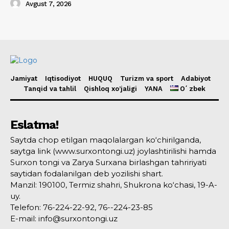
Avgust 7, 2026
Jamiyat
Iqtisodiyot
HUQUQ
Turizm va sport
Adabiyot
Tanqid va tahlil
Qishloq xo’jaligi
YANA
Oʻzbek
Eslatma!
Saytda chop etilgan maqolalargan ko‘chirilganda,
saytga link (www.surxontongi.uz) joylashtirilishi hamda
Surxon tongi va Zarya Surxana birlashgan tahririyati
saytidan fodalanilgan deb yozilishi shart.
Manzil: 190100, Termiz shahri, Shukrona ko‘chasi, 19-A-
uy.
Telefon: 76-224-22-92, 76--224-23-85
E-mail: info@surxontongi.uz