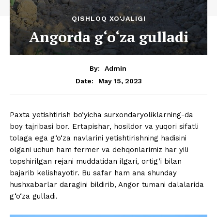
QISHLOQ XO'JALIGI
Angorda g‘o‘za gulladi
By:
Admin
May 15, 2023
Date:
Paxta yetishtirish bo‘yicha surxondaryoliklarning-da
boy tajribasi bor. Ertapishar, hosildor va yuqori sifatli
tolaga ega g‘o‘za navlarini yetishtirishning hadisini
olgani uchun ham fermer va dehqonlarimiz har yili
topshirilgan rejani muddatidan ilgari, ortig‘i bilan
bajarib kelishayotir. Bu safar ham ana shunday
hushxabarlar daragini bildirib, Angor tumani dalalarida
g‘o‘za gulladi.