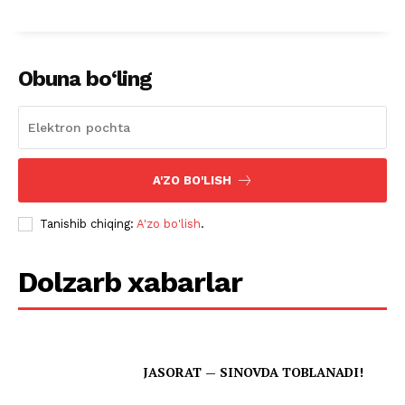
Obuna bo‘ling
A'ZO BO'LISH
Tanishib chiqing:
A'zo bo'lish
.
Dolzarb xabarlar
JASORAT — SINOVDA TOBLANADI!