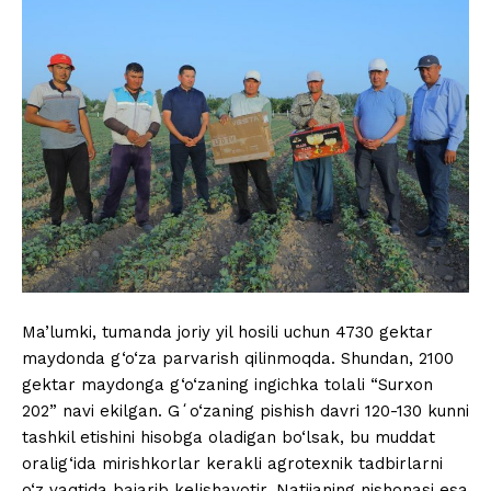
Ma’lumki, tumanda joriy yil hosili uchun 4730 gektar
maydonda g‘o‘za parvarish qilinmoqda. Shundan, 2100
gektar maydonga g‘o‘zaning ingichka tolali “Surxon
202” navi ekilgan. Gʻo‘zaning pishish davri 120-130 kunni
tashkil etishini hisobga oladigan bo‘lsak, bu muddat
oralig‘ida mirishkorlar kerakli agrotexnik tadbirlarni
o‘z vaqtida bajarib kelishayotir. Natijaning nishonasi esa