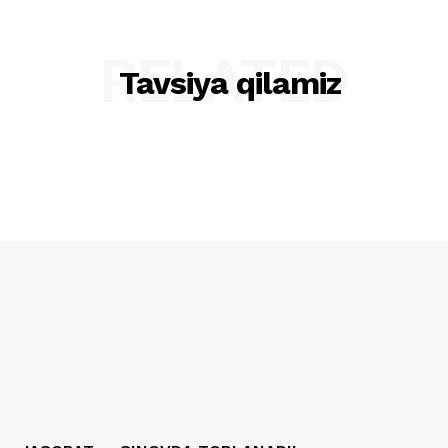
RELATED
Tavsiya qilamiz