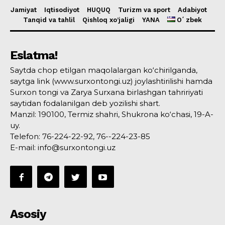
Jamiyat
Iqtisodiyot
HUQUQ
Turizm va sport
Adabiyot
Tanqid va tahlil
Qishloq xo’jaligi
YANA
Oʻzbek
Eslatma!
Saytda chop etilgan maqolalargan ko‘chirilganda,
saytga link (www.surxontongi.uz) joylashtirilishi hamda
Surxon tongi va Zarya Surxana birlashgan tahririyati
saytidan fodalanilgan deb yozilishi shart.
Manzil: 190100, Termiz shahri, Shukrona ko‘chasi, 19-A-
uy.
Telefon: 76-224-22-92, 76--224-23-85
E-mail: info@surxontongi.uz
Asosiy