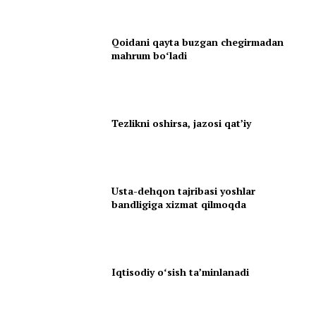
Qoidani qayta buzgan chegirmadan
mahrum boʻladi
Tezlikni oshirsa, jazosi qatʼiy
Usta-dehqon tajribasi yoshlar
bandligiga xizmat qilmoqda
Iqtisodiy oʻsish taʼminlanadi