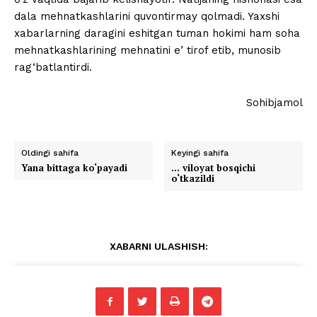
dala mehnatkashlarini quvontirmay qolmadi. Yaxshi
xabarlarning daragini eshitgan tuman hokimi ham soha
mehnatkashlarining mehnatini eʼtirof etib, munosib
rag‘batlantirdi.
Sohibjamol
Oldingi sahifa
Keyingi sahifa
Yana bittaga ko‘payadi
… viloyat bosqichi
o‘tkazildi
XABARNI ULASHISH: