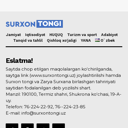
Jamiyat
Iqtisodiyot
HUQUQ
Turizm va sport
Adabiyot
Tanqid va tahlil
Qishloq xo’jaligi
YANA
Oʻzbek
Eslatma!
Saytda chop etilgan maqolalargan ko‘chirilganda,
saytga link (www.surxontongi.uz) joylashtirilishi hamda
Surxon tongi va Zarya Surxana birlashgan tahririyati
saytidan fodalanilgan deb yozilishi shart.
Manzil: 190100, Termiz shahri, Shukrona ko‘chasi, 19-A-
uy.
Telefon: 76-224-22-92, 76--224-23-85
E-mail: info@surxontongi.uz