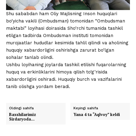
Shu sababdan ham Oliy Majlisning Inson huquqlari
bo‘yicha vakili (Ombudsman) tomonidan “Ombudsman
maktabi” loyihasi doirasida Sho‘rchi tumanida tashkil
etilgan tadbirda Ombudsman instituti tomonidan
murojaatlar hududlar kesimida tahlil qilindi va aholining
huquqiy xabardorligini oshirishga zarurat bo‘lgan
sohalar tanlab olindi.
Ushbu loyihaning joylarda tashkil etilishi fuqarolarning
huquq va erkinliklarini himoya qilish to‘g‘risida
xabardorligini oshiradi. Huquqiy burch va vazifalarini
tanib olishga yordam beradi.
Oldingi sahifa
Keyingi sahifa
Baxshilarimiz
Yana 4 ta “Aqlvoy” keldi
Sirdaryoda…