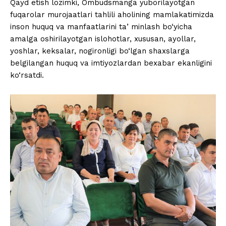
Qayd etish lozimki, Ombudsmanga yuborilayotgan
fuqarolar murojaatlari tahlili aholining mamlakatimizda
inson huquq va manfaatlarini taʼminlash bo‘yicha
amalga oshirilayotgan islohotlar, xususan, ayollar,
yoshlar, keksalar, nogironligi bo‘lgan shaxslarga
belgilangan huquq va imtiyozlardan bexabar ekanligini
ko‘rsatdi.