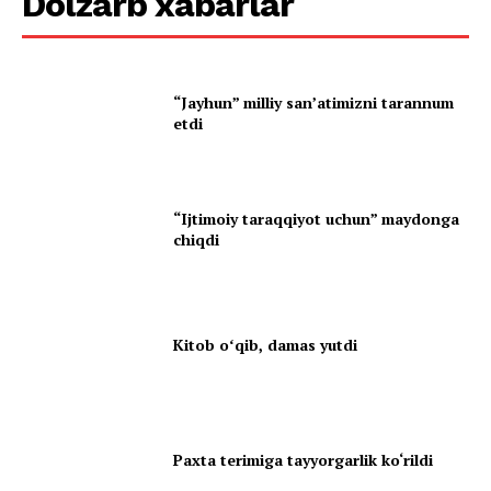
Dolzarb xabarlar
“Jayhun” milliy san’atimizni tarannum
etdi
“Ijtimoiy taraqqiyot uchun” maydonga
chiqdi
Kitob oʻqib, damas yutdi
Paxta terimiga tayyorgarlik ko‘rildi