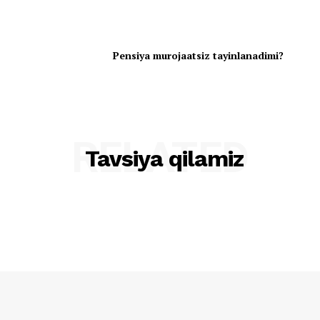
Pensiya murojaatsiz tayinlanadimi?
RELATED
Tavsiya qilamiz