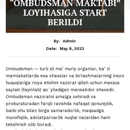
“OMBUDSMAN MAKTABI”
LOYIHASIGA START
BERILDI
By:
Admin
May 8, 2023
Date:
Ombudsman — turli xil maʼmuriy organlar, baʼzi
mamlakatlarda esa shaxslar va birlashmalarning inson
huquqlariga rioya etishini nazorat qilish uchun maxsus
saylab (tayinlab) qoʻyiladigan mansabdor shaxsdir.
Ombudsman nazoratni amalga oshiradi va
prokuraturadan farqli ravishda nafaqat qonuniylik,
balki shu bilan birga samaradorlik, maqsadga
muvofiqlik, adolatparvarlik nuqtai nazaridan ham
tekshirish olib boradi.