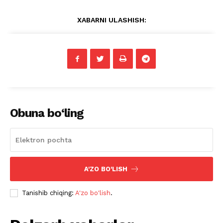
XABARNI ULASHISH:
Obuna bo‘ling
A'ZO BO'LISH
Tanishib chiqing:
A'zo bo'lish
.