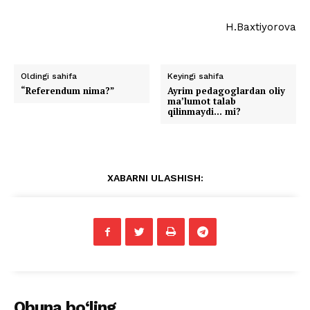
H.Baxtiyorova
Oldingi sahifa
Keyingi sahifa
“Referendum nima?”
Ayrim pedagoglardan oliy
ma’lumot talab
qilinmaydi… mi?
XABARNI ULASHISH:
Obuna bo‘ling