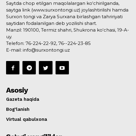
Saytda chop etilgan maqolalargan ko‘chirilganda,
saytga link (www.surxontongi.uz) joylashtirilishi hamda
Surxon tongi va Zarya Surxana birlashgan tahririyati
saytidan fodalanilgan deb yozilishi shart.
Manzil: 190100, Termiz shahri, Shukrona ko‘chasi, 19-A-
uy.
Telefon: 76-224-22-92, 76--224-23-85
E-mail: info@surxontongi.uz
Asosiy
Gazeta haqida
Bog’lanish
Virtual qabulxona