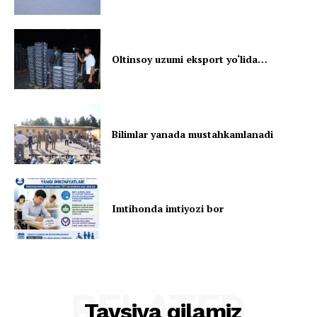
Oltinsoy uzumi eksport yo‘lida…
Bilimlar yanada mustahkamlanadi
Imtihonda imtiyozi bor
RELATED
Tavsiya qilamiz