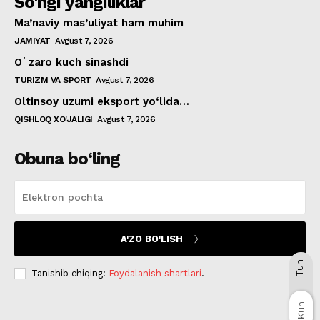
So'ngi yangiliklar
Ma’naviy mas’uliyat ham muhim
JAMIYAT
Avgust 7, 2026
Oʻzaro kuch sinashdi
TURIZM VA SPORT
Avgust 7, 2026
Oltinsoy uzumi eksport yo‘lida…
QISHLOQ XO'JALIGI
Avgust 7, 2026
Obuna bo‘ling
A'ZO BO'LISH
Tun
Tanishib chiqing:
Foydalanish shartlari
.
Kun
Kun