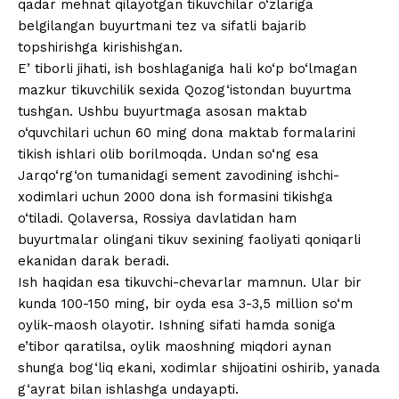
qadar mehnat qilayotgan tikuvchilar o‘zlariga
belgilangan buyurtmani tez va sifatli bajarib
topshirishga kirishishgan.
Eʼtiborli jihati, ish boshlaganiga hali ko‘p bo‘lmagan
mazkur tikuvchilik sexida Qozog‘istondan buyurtma
tushgan. Ushbu buyurtmaga asosan maktab
o‘quvchilari uchun 60 ming dona maktab formalarini
tikish ishlari olib borilmoqda. Undan so‘ng esa
Jarqo‘rg‘on tumanidagi sement zavodining ishchi-
xodimlari uchun 2000 dona ish formasini tikishga
o‘tiladi. Qolaversa, Rossiya davlatidan ham
buyurtmalar olingani tikuv sexining faoliyati qoniqarli
ekanidan darak beradi.
Ish haqidan esa tikuvchi-chevarlar mamnun. Ular bir
kunda 100-150 ming, bir oyda esa 3-3,5 million so‘m
oylik-maosh olayotir. Ishning sifati hamda soniga
e’tibor qaratilsa, oylik maoshning miqdori aynan
shunga bog‘liq ekani, xodimlar shijoatini oshirib, yanada
g‘ayrat bilan ishlashga undayapti.