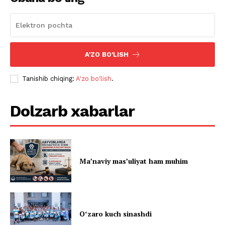
A'ZO BO'LISH
Tanishib chiqing:
A'zo bo'lish
.
Dolzarb xabarlar
Ma’naviy mas’uliyat ham muhim
Oʻzaro kuch sinashdi