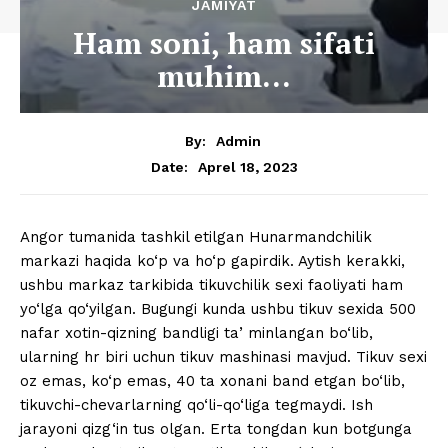
JAMIYAT
Ham soni, ham sifati
muhim…
By:
Admin
Aprel 18, 2023
Date:
Angor tumanida tashkil etilgan Hunarmandchilik
markazi haqida ko‘p va ho‘p gapirdik. Aytish kerakki,
ushbu markaz tarkibida tikuvchilik sexi faoliyati ham
yo‘lga qo‘yilgan. Bugungi kunda ushbu tikuv sexida 500
nafar xotin-qizning bandligi taʼminlangan bo‘lib,
ularning hr biri uchun tikuv mashinasi mavjud. Tikuv sexi
oz emas, ko‘p emas, 40 ta xonani band etgan bo‘lib,
tikuvchi-chevarlarning qo‘li-qo‘liga tegmaydi. Ish
jarayoni qizg‘in tus olgan. Erta tongdan kun botgunga