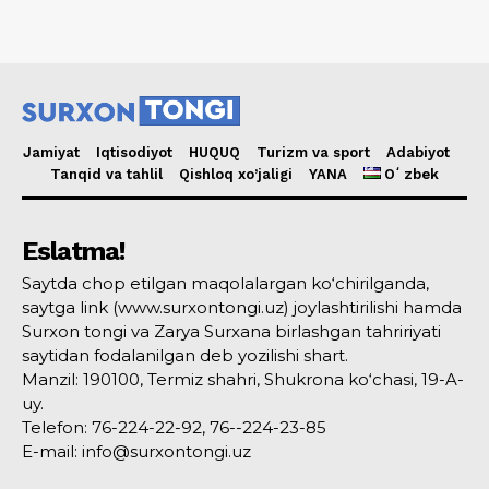
Jamiyat
Iqtisodiyot
HUQUQ
Turizm va sport
Adabiyot
Tanqid va tahlil
Qishloq xo’jaligi
YANA
Oʻzbek
Eslatma!
Saytda chop etilgan maqolalargan ko‘chirilganda,
saytga link (www.surxontongi.uz) joylashtirilishi hamda
Surxon tongi va Zarya Surxana birlashgan tahririyati
saytidan fodalanilgan deb yozilishi shart.
Manzil: 190100, Termiz shahri, Shukrona ko‘chasi, 19-A-
uy.
Telefon: 76-224-22-92, 76--224-23-85
E-mail: info@surxontongi.uz