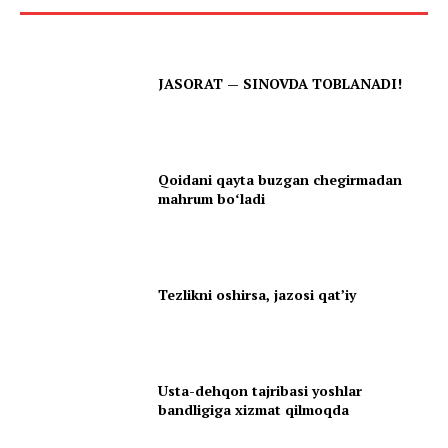
JASORAT — SINOVDA TOBLANADI!
Qoidani qayta buzgan chegirmadan
mahrum boʻladi
Tezlikni oshirsa, jazosi qatʼiy
Usta-dehqon tajribasi yoshlar
bandligiga xizmat qilmoqda