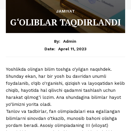
JAMIYAT
G‘OLIBLAR TAQDIRLANDI
By:
Admin
Aprel 11, 2023
Date:
Yoshlikda olingan bilim toshga o‘yilgan naqshdek.
Shunday ekan, har bir yosh bu davridan unumli
foydalanib, o‘qib o‘rganishi, qiziqish va layoqatidan kelib
chiqib, hayotida hal qilivchi qadamni tashlash uchun
harakat qilmog‘i lozim. Ana shundagina bilimlar hayot
yo‘limizni yorita oladi.
Tanlov va tadbirlar, fan olimpiadalari esa egallangan
bilimlarni sinovdan o‘tkazib, munosib bahoni olishga
yordam beradi. Asosiy olimpiadaning III (viloyat)