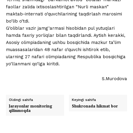
faollar zalida ixtisoslashtirilgan “Nurli maskan”
maktab-internati o‘quvchilarining taqdirlash marosimi
bo‘lib o‘tdi.
G‘oliblar vazir jamg‘armasi hisobidan pul yutuqlari
hamda faxriy yorliqlar bilan taqdirlandi. Aytish kerakki,
Asosiy olimpiadaning ushbu bosqichida mazkur ta’lim
muassasalaridan 48 nafar o‘quvchi ishtirok etib,
ularning 27 nafari olimpiadaning Respublika bosqichiga
yo‘llanmani qo‘lga kiritdi.
S.Murodova
Oldingi sahifa
Keyingi sahifa
Jarayonlar monitoring
Shukronada hikmat bor
qilinmoqda