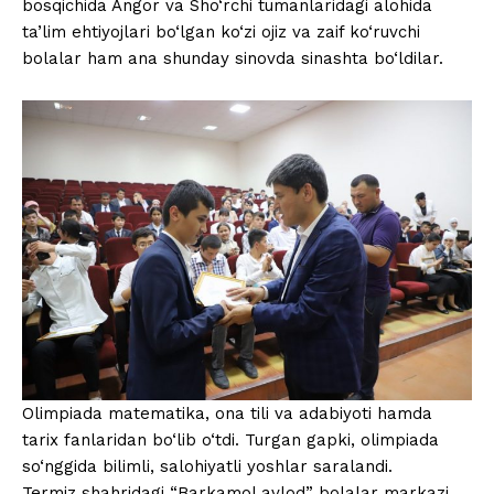
bosqichida Angor va Sho‘rchi tumanlaridagi alohida
ta’lim ehtiyojlari bo‘lgan ko‘zi ojiz va zaif ko‘ruvchi
bolalar ham ana shunday sinovda sinashta bo‘ldilar.
Olimpiada matematika, ona tili va adabiyoti hamda
tarix fanlaridan bo‘lib o‘tdi. Turgan gapki, olimpiada
so‘nggida bilimli, salohiyatli yoshlar saralandi.
Termiz shahridagi “Barkamol avlod” bolalar markazi