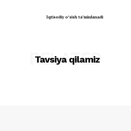
Iqtisodiy oʻsish taʼminlanadi
RELATED
Tavsiya qilamiz