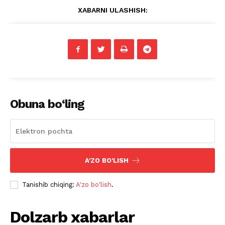
XABARNI ULASHISH:
Obuna bo‘ling
A'ZO BO'LISH
Tanishib chiqing:
A'zo bo'lish
.
Dolzarb xabarlar