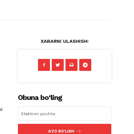
XABARNI ULASHISH:
,
Obuna bo‘ling
ni
A'ZO BO'LISH