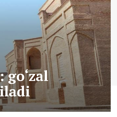
 go‘zal
iladi