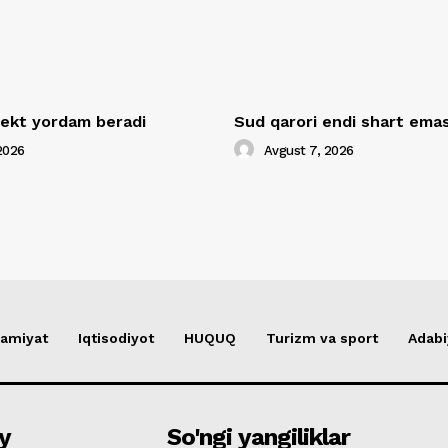
llekt yordam beradi
Sud qarori endi shart ema
2026
Avgust 7, 2026
amiyat
Iqtisodiyot
HUQUQ
Turizm va sport
Adabi
y
So'ngi yangiliklar