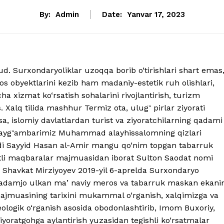
By:
Admin
Date:
Yanvar 17, 2023
. Surxondaryoliklar uzoqqa borib o‘tirishlari shart emas
s obyektlarini kezib ham madaniy-estetik ruh olishlari,
a xizmat ko‘rsatish sohalarini rivojlantirish, turizm
s. Xalq tilida mashhur Termiz ota, ulug‘ pirlar ziyorati
a, islomiy davlatlardan turist va ziyoratchilarning qadami
 payg‘ambarimiz Muhammad alayhissalomning qizlari
odi Sayyid Hasan al-Amir mangu qo‘nim topgan tabarruk
li maqbaralar majmuasidan iborat Sulton Saodat nomi
 Shavkat Mirziyoyev 2019-yil 6-aprelda Surxondaryo
bu qadamjo ulkan maʼnaviy meros va tabarruk maskan ekani
majmuasining tarixini mukammal o‘rganish, xalqimizga va
ologik o‘rganish asosida obodonlashtirib, Imom Buxoriy,
yoratgohga aylantirish yuzasidan tegishli ko‘rsatmalar