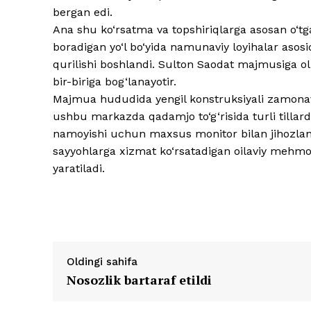
bergan edi.
Ana shu ko‘rsatma va topshiriqlarga asosan o‘tga
boradigan yo‘l bo‘yida namunaviy loyihalar asosid
qurilishi boshlandi. Sulton Saodat majmusiga olib
bir-biriga bog‘lanayotir.
Majmua hududida yengil konstruksiyali zamonaviy
ushbu markazda qadamjo to‘g‘risida turli tillard
namoyishi uchun maxsus monitor bilan jihozlanish
sayyohlarga xizmat ko‘rsatadigan oilaviy mehmo
yaratiladi.
Oldingi sahifa
Nosozlik bartaraf etildi