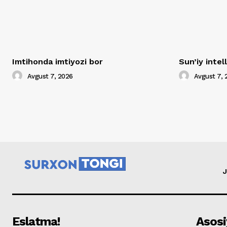
Imtihonda imtiyozi bor
Sun’iy inte
Avgust 7, 2026
Avgust 7, 
J
Eslatma!
Asosi