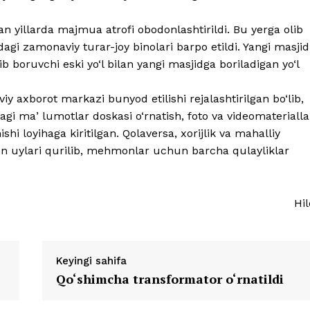
n yillarda majmua atrofi obodonlashtirildi. Bu yerga olib
agi zamonaviy turar-joy binolari barpo etildi. Yangi masjid
 boruvchi eski yo‘l bilan yangi masjidga boriladigan yo‘l
 axborot markazi bunyod etilishi rejalashtirilgan bo‘lib,
agi maʼlumotlar doskasi o‘rnatish, foto va videomaterialla
i loyihaga kiritilgan. Qolaversa, xorijlik va mahalliy
n uylari qurilib, mehmonlar uchun barcha qulayliklar
Hil
Keyingi sahifa
Qo‘shimcha transformator o‘rnatildi