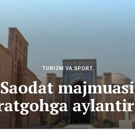
TURIZM VA SPORT
 Saodat majmuasi:
ratgohga aylantir