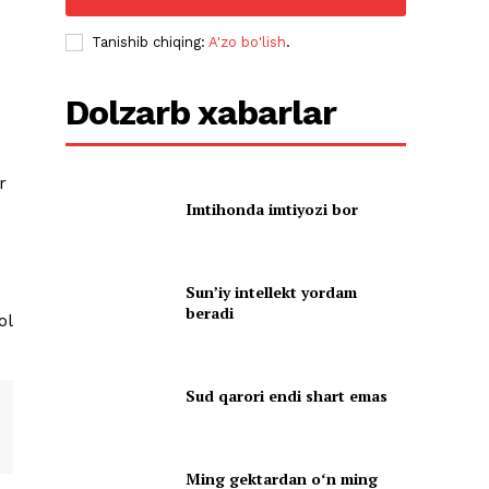
Tanishib chiqing:
A'zo bo'lish
.
Dolzarb xabarlar
r
Imtihonda imtiyozi bor
Sun’iy intellekt yordam
beradi
ol
Sud qarori endi shart emas
Ming gektardan oʻn ming