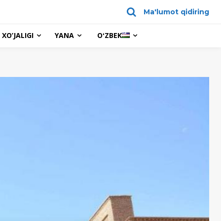
Ma'lumot qidiring
XO’JALIGI
YANA
OʻZBEK