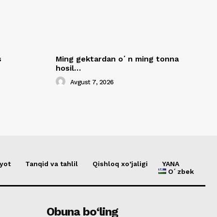
s
Ming gektardan oʻn ming tonna
hosil…
Avgust 7, 2026
yot
Tanqid va tahlil
Qishloq xo’jaligi
YANA
Oʻzbek
Obuna bo‘ling