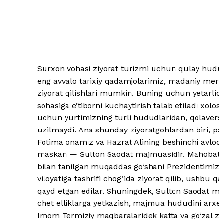
Surxon vohasi ziyorat turizmi uchun qulay hudud
eng avvalo tarixiy qadamjolarimiz, madaniy mero
ziyorat qilishlari mumkin. Buning uchun yetarlich
sohasiga e’tiborni kuchaytirish talab etiladi xolo
uchun yurtimizning turli hududlaridan, qolavers
uzilmaydi. Ana shunday ziyoratgohlardan biri,
Fotima onamiz va Hazrat Alining beshinchi avl
maskan — Sulton Saodat majmuasidir. Mahobat
bilan tanilgan muqaddas go‘shani Prezidentimiz
viloyatiga tashrifi chog‘ida ziyorat qilib, ush
qayd etgan edilar. Shuningdek, Sulton Saodat 
chet elliklarga yetkazish, majmua hududini arxe
Imom Termiziy maqbaralaridek katta va go‘zal zi