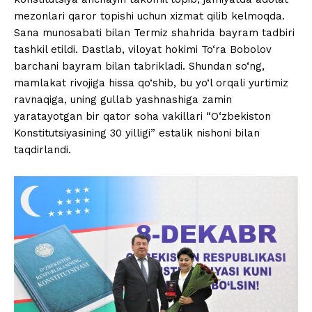
mezonlari qaror topishi uchun xizmat qilib kelmoqda.
Sana munosabati bilan Termiz shahrida bayram tadbiri
tashkil etildi. Dastlab, viloyat hokimi To‘ra Bobolov
barchani bayram bilan tabrikladi. Shundan so‘ng,
mamlakat rivojiga hissa qo‘shib, bu yo‘l orqali yurtimiz
ravnaqiga, uning gullab yashnashiga zamin
yaratayotgan bir qator soha vakillari “O‘zbekiston
Konstitutsiyasining 30 yilligi” estalik nishoni bilan
taqdirlandi.