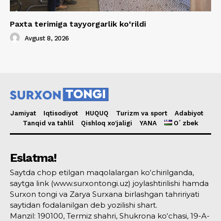
Paxta terimiga tayyorgarlik ko‘rildi
Avgust 8, 2026
Jamiyat
Iqtisodiyot
HUQUQ
Turizm va sport
Adabiyot
Tanqid va tahlil
Qishloq xo’jaligi
YANA
Oʻzbek
Eslatma!
Saytda chop etilgan maqolalargan ko‘chirilganda,
saytga link (www.surxontongi.uz) joylashtirilishi hamda
Surxon tongi va Zarya Surxana birlashgan tahririyati
saytidan fodalanilgan deb yozilishi shart.
Manzil: 190100, Termiz shahri, Shukrona ko‘chasi, 19-A-