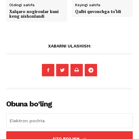
Oldingi sahifa
Keyingi sahifa
Xalqaro nogironlar kuni
Qalbi quvonchga to‘ldi
keng nishonlandi
XABARNI ULASHISH:
Obuna bo‘ling
A'ZO BO'LISH