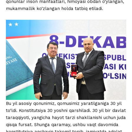
qonunlar inson manfaatlari, himoyasi obdan o‘ylangan,
mukammallik ko‘zlangan holda tatbiq etiladi.
Bu yil asosiy qonunimiz, qomusimiz yaratilganiga 30 yil
to‘ldi. Konstitutsiya 30 yoshni qarshiladi. 30 yil bir davlat
taraqqiyoti, yangicha hayot tarzi shakllanishi uchun juda
qisqa fursat. Shunga qaramay, ushbu vaqt davomida
konstitutsiya anchayin takomil topib, jamiyatda adolat