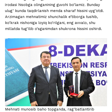
irodasi hisobga olinganining guvohi bo‘lamiz. Bunday
ulug‘ kunda taqdirlanish menda sharaf hissini uyg‘otdi.
Arzimagan mehnatimiz shunchalik e’tiborga tushib,
ko‘krak nishoniga loyiq ko‘rilgani, eng avvalo, shu
millatda tug‘ilib o‘sganimdan shukrona hissini oshirdi.
Mehnati munosib baho topganda, rag‘batlantirib