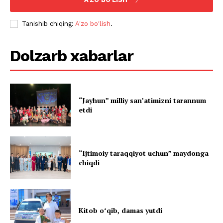
Tanishib chiqing:
A'zo bo'lish
.
Dolzarb xabarlar
“Jayhun” milliy san’atimizni tarannum
etdi
“Ijtimoiy taraqqiyot uchun” maydonga
chiqdi
Kitob oʻqib, damas yutdi