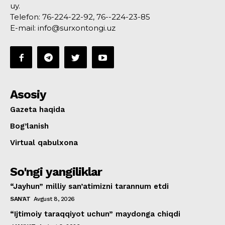
uy.
Telefon: 76-224-22-92, 76--224-23-85
E-mail: info@surxontongi.uz
Asosiy
Gazeta haqida
Bog’lanish
Virtual qabulxona
So'ngi yangiliklar
“Jayhun” milliy san’atimizni tarannum etdi
SAN'AT
Avgust 8, 2026
“Ijtimoiy taraqqiyot uchun” maydonga chiqdi