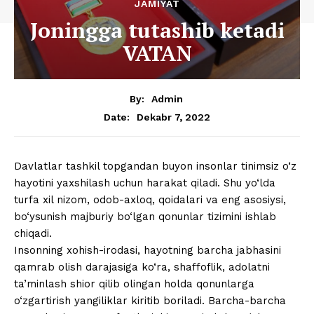
JAMIYAT
Joningga tutashib ketadi
VATAN
By:
Admin
Dekabr 7, 2022
Date:
Davlatlar tashkil topgandan buyon insonlar tinimsiz o‘z
hayotini yaxshilash uchun harakat qiladi. Shu yo‘lda
turfa xil nizom, odob-axloq, qoidalari va eng asosiysi,
bo‘ysunish majburiy bo‘lgan qonunlar tizimini ishlab
chiqadi.
Insonning xohish-irodasi, hayotning barcha jabhasini
qamrab olish darajasiga ko‘ra, shaffoflik, adolatni
ta’minlash shior qilib olingan holda qonunlarga
o‘zgartirish yangiliklar kiritib boriladi. Barcha-barcha