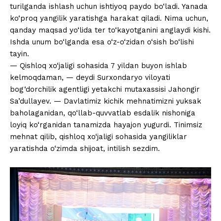
turilganda ishlash uchun ishtiyoq paydo bo‘ladi. Yanada
ko‘proq yangilik yaratishga harakat qiladi. Nima uchun,
qanday maqsad yo‘lida ter to‘kayotganini anglaydi kishi.
Ishda unum bo‘lganda esa o‘z-o‘zidan o‘sish bo‘lishi
tayin.
— Qishloq xo‘jaligi sohasida 7 yildan buyon ishlab
kelmoqdaman, — deydi Surxondaryo viloyati
bog‘dorchilik agentligi yetakchi mutaxassisi Jahongir
Sa’dullayev. — Davlatimiz kichik mehnatimizni yuksak
baholaganidan, qo‘llab-quvvatlab esdalik nishoniga
loyiq ko‘rganidan tanamizda hayajon yugurdi. Tinimsiz
mehnat qilib, qishloq xo‘jaligi sohasida yangiliklar
yaratishda o‘zimda shijoat, intilish sezdim.