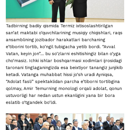
Tadbirning badiiy qismida Termiz ixtisoslashtirilgan
san’at maktabi o‘quvchilarining musiqiy chiqishlari, raqs
ansamblining jozibador harakatlari barchaning
e’tiborini tortib, ko‘ngil tubigacha yetib bordi. “Avval
Vatan, keyin jon”… bu so‘zlarni eshitishingiz bilan o‘yga
cho‘masiz. Ichki ishlar boshqarmasi xodimlari ijrosidagi
taronani tinglaganingizda esa beixtiyor tanangiz junjikib
ketadi. Vatanga muhabbat hissi jo‘sh uradi Ayniqsa,
“Adolat fasli” spektaklidan parcha e’tiborni tortibgina
qolmay, Amir Temurning monologi orqali adolat, qonun
ustuvorligi har nedan ustun ekanligini yana bir bora
eslatib o‘tgandek bo‘ldi.