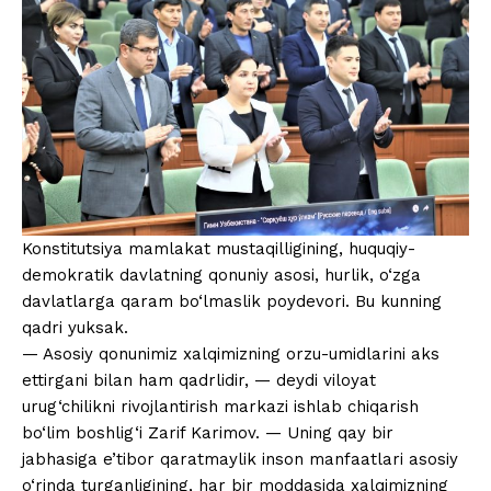
Konstitutsiya mamlakat mustaqilligining, huquqiy-
demokratik davlatning qonuniy asosi, hurlik, o‘zga
davlatlarga qaram bo‘lmaslik poydevori. Bu kunning
qadri yuksak.
— Asosiy qonunimiz xalqimizning orzu-umidlarini aks
ettirgani bilan ham qadrlidir, — deydi viloyat
urug‘chilikni rivojlantirish markazi ishlab chiqarish
bo‘lim boshlig‘i Zarif Karimov. — Uning qay bir
jabhasiga e’tibor qaratmaylik inson manfaatlari asosiy
o‘rinda turganligining, har bir moddasida xalqimizning