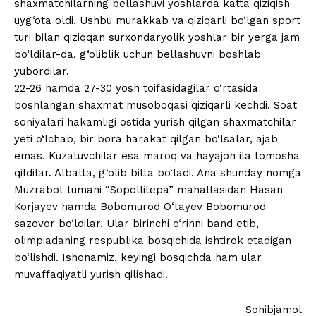
shaxmatchilarning bellashuvi yoshlarda katta qiziqish
uyg‘ota oldi. Ushbu murakkab va qiziqarli bo‘lgan sport
turi bilan qiziqqan surxondaryolik yoshlar bir yerga jam
bo‘ldilar-da, g‘oliblik uchun bellashuvni boshlab
yubordilar.
22-26 hamda 27-30 yosh toifasidagilar o‘rtasida
boshlangan shaxmat musoboqasi qiziqarli kechdi. Soat
soniyalari hakamligi ostida yurish qilgan shaxmatchilar
yeti o‘lchab, bir bora harakat qilgan bo‘lsalar, ajab
emas. Kuzatuvchilar esa maroq va hayajon ila tomosha
qildilar. Albatta, g‘olib bitta bo‘ladi. Ana shunday nomga
Muzrabot tumani “Sopollitepa” mahallasidan Hasan
Korjayev hamda Bobomurod O‘tayev Bobomurod
sazovor bo‘ldilar. Ular birinchi o‘rinni band etib,
olimpiadaning respublika bosqichida ishtirok etadigan
bo‘lishdi. Ishonamiz, keyingi bosqichda ham ular
muvaffaqiyatli yurish qilishadi.
Sohibjamol