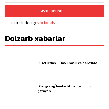
A'ZO BO'LISH
Tanishib chiqing:
A'zo bo'lish
.
Dolzarb xabarlar
2 sotixdan — mo‘l hosil va daromad
Yozgi sog‘lomlashtirish — muhim
jarayon