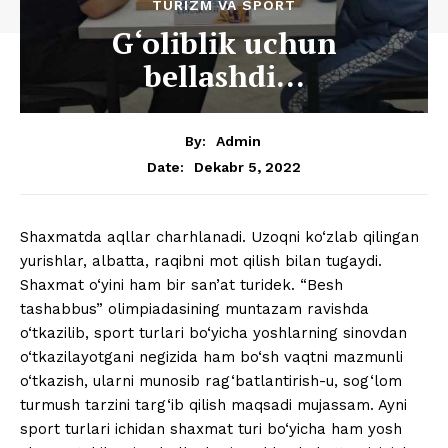
TURIZM VA SPORT
G‘oliblik uchun
bellashdi…
By:
Admin
Dekabr 5, 2022
Date:
Shaxmatda aqllar charhlanadi. Uzoqni ko‘zlab qilingan
yurishlar, albatta, raqibni mot qilish bilan tugaydi.
Shaxmat o‘yini ham bir san’at turidek. “Besh
tashabbus” olimpiadasining muntazam ravishda
o‘tkazilib, sport turlari bo‘yicha yoshlarning sinovdan
o‘tkazilayotgani negizida ham bo‘sh vaqtni mazmunli
o‘tkazish, ularni munosib rag‘batlantirish-u, sog‘lom
turmush tarzini targ‘ib qilish maqsadi mujassam. Ayni
sport turlari ichidan shaxmat turi bo‘yicha ham yosh