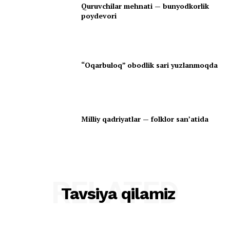
Quruvchilar mehnati — bunyodkorlik
poydevori
“Oqarbuloq” obodlik sari yuzlanmoqda
Milliy qadriyatlar — folklor san’atida
RELATED
Tavsiya qilamiz