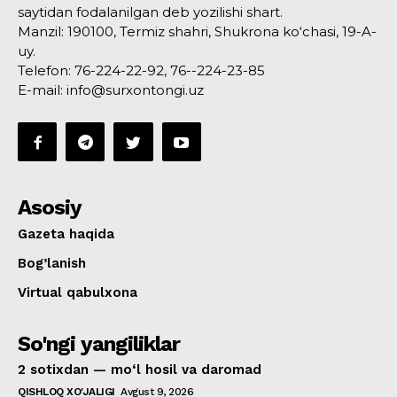
saytidan fodalanilgan deb yozilishi shart.
Manzil: 190100, Termiz shahri, Shukrona ko‘chasi, 19-A-
uy.
Telefon: 76-224-22-92, 76--224-23-85
E-mail: info@surxontongi.uz
Asosiy
Gazeta haqida
Bog’lanish
Virtual qabulxona
So'ngi yangiliklar
2 sotixdan — mo‘l hosil va daromad
QISHLOQ XO'JALIGI
Avgust 9, 2026