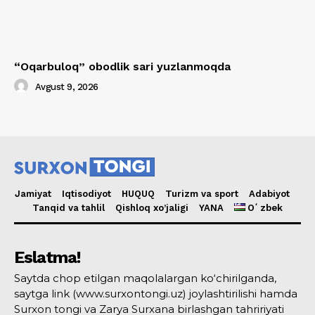
“Oqarbuloq” obodlik sari yuzlanmoqda
Avgust 9, 2026
Jamiyat
Iqtisodiyot
HUQUQ
Turizm va sport
Adabiyot
Tanqid va tahlil
Qishloq xo’jaligi
YANA
Oʻzbek
Eslatma!
Saytda chop etilgan maqolalargan ko‘chirilganda,
saytga link (www.surxontongi.uz) joylashtirilishi hamda
Surxon tongi va Zarya Surxana birlashgan tahririyati