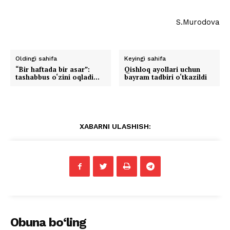
S.Murodova
Oldingi sahifa
Keyingi sahifa
“Bir haftada bir asar”:
Qishloq ayollari uchun
tashabbus o‘zini oqladi…
bayram tadbiri o‘tkazildi
XABARNI ULASHISH:
Obuna bo‘ling