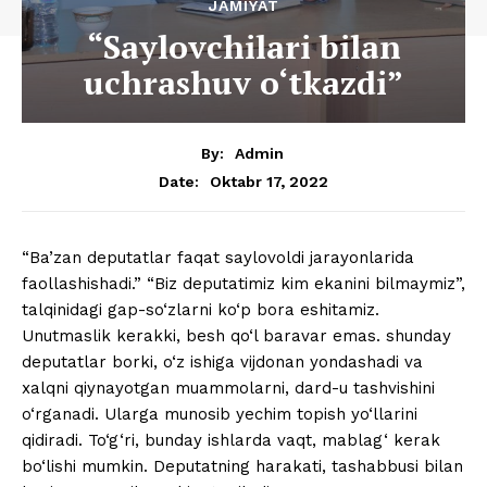
JAMIYAT
“Saylovchilari bilan
uchrashuv o‘tkazdi”
By:
Admin
Oktabr 17, 2022
Date:
“Ba’zan deputatlar faqat saylovoldi jarayonlarida
faollashishadi.” “Biz deputatimiz kim ekanini bilmaymiz”,
talqinidagi gap-so‘zlarni ko‘p bora eshitamiz.
Unutmaslik kerakki, besh qo‘l baravar emas. shunday
deputatlar borki, o‘z ishiga vijdonan yondashadi va
xalqni qiynayotgan muammolarni, dard-u tashvishini
o‘rganadi. Ularga munosib yechim topish yo‘llarini
qidiradi. To‘g‘ri, bunday ishlarda vaqt, mablag‘ kerak
bo‘lishi mumkin. Deputatning harakati, tashabbusi bilan