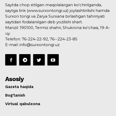
Saytda chop etilgan maqolalargan ko‘chirilganda,
saytga link (www.surxontongi.uz) joylashtirilishi hamda
Surxon tongi va Zarya Surxana birlashgan tahririyati
saytidan fodalanilgan deb yozilishi shart.
Manzil: 190100, Termiz shahri, Shukrona ko‘chasi, 19-A-
uy.
Telefon: 76-224-22-92, 76--224-23-85
E-mail: info@surxontongi.uz
Asosiy
Gazeta haqida
Bog’lanish
Virtual qabulxona