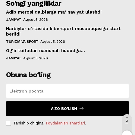
So'ngi yangiliklar
Adib merosi qalblarga maʼnaviyat ulashdi
JAMIYAT
Avgust 5, 2026
Harbiylar o‘rtasida kibersport musobaqasiga start
berildi
TURIZM VA SPORT
Avgust 5, 2026
Og‘ir toifadan namunali hududga…
JAMIYAT
Avgust 5, 2026
Obuna bo‘ling
A'ZO BO'LISH
Tun
Tanishib chiqing:
Foydalanish shartlari
.