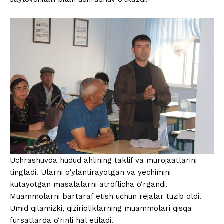
Uchrashuvda hudud ahlining taklif va murojaatlarini
tingladi. Ularni o‘ylantirayotgan va yechimini
kutayotgan masalalarni atroflicha o‘rgandi.
Muammolarni bartaraf etish uchun rejalar tuzib oldi.
Umid qilamizki, qiziriqliklarning muammolari qisqa
fursatlarda o‘rinli hal etiladi.