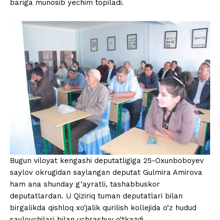
bariga munosib yechim topiladi.
Bugun viloyat kengashi deputatligiga 25-Oxunboboyev
saylov okrugidan saylangan deputat Gulmira Amirova
ham ana shunday g‘ayratli, tashabbuskor
deputatlardan. U Qiziriq tuman deputatlari bilan
birgalikda qishloq xo‘jalik qurilish kollejida o‘z hudud
saylovchilari bilan uchrashuv o‘tkazdi.