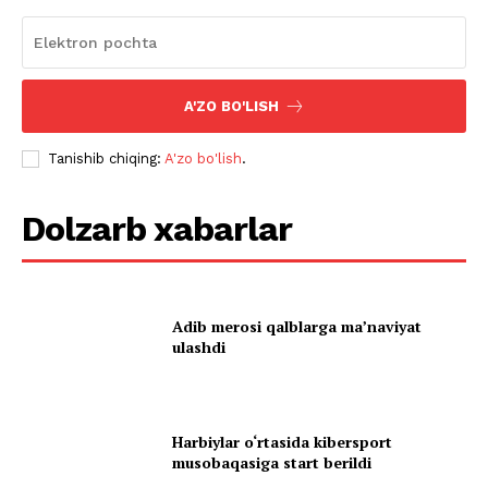
A'ZO BO'LISH
Tanishib chiqing:
A'zo bo'lish
.
Dolzarb xabarlar
Adib merosi qalblarga maʼnaviyat
ulashdi
Harbiylar o‘rtasida kibersport
musobaqasiga start berildi