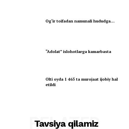
Og‘ir toifadan namunali hududga…
“Adolat” islohotlarga kamarbasta
Olti oyda 1 465 ta murojaat ijobiy hal
etildi
RELATED
Tavsiya qilamiz