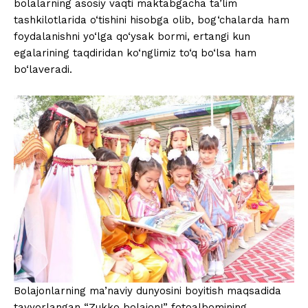
bolalarning asosiy vaqti maktabgacha ta’lim
tashkilotlarida o‘tishini hisobga olib, bog‘chalarda ham
foydalanishni yo‘lga qo‘ysak bormi, ertangi kun
egalarining taqdiridan ko‘nglimiz to‘q bo‘lsa ham
bo‘laveradi.
Bolajonlarning ma’naviy dunyosini boyitish maqsadida
tayyorlangan “Zukko bolajon!” fotoalbomining