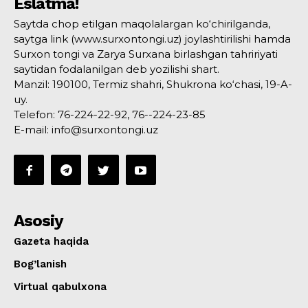
Eslatma!
Saytda chop etilgan maqolalargan ko‘chirilganda,
saytga link (www.surxontongi.uz) joylashtirilishi hamda
Surxon tongi va Zarya Surxana birlashgan tahririyati
saytidan fodalanilgan deb yozilishi shart.
Manzil: 190100, Termiz shahri, Shukrona ko‘chasi, 19-A-
uy.
Telefon: 76-224-22-92, 76--224-23-85
E-mail: info@surxontongi.uz
Asosiy
Gazeta haqida
Bog’lanish
Virtual qabulxona