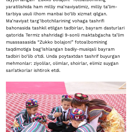
yaratilishida ham milliy ma’naviyatimiz, milliy ta’lim-
tarbiya usuli ilhom manbai bo‘lib xizmat qilgan.
Ma’naviyat targ‘ibotchilarining vohaga tashrifi
bahonasida tashkil etilgan tadbirlar, bayram dasturlari
qatorida Termiz shahridagi 9-sonli maktabgacha ta’lim
muassasasida “Zukko bolajon!” fotoalbomining
taqdimotiga bag‘ishlangan badiiy-musiqali bayram
tadbiri bo‘lib o‘tdi. Unda poytaxtdan tashrif buyurgan
mehmonlar: ziyolilar, olimlar, shoirlar, elimiz suygan
san’atkorlar ishtirok etdi.