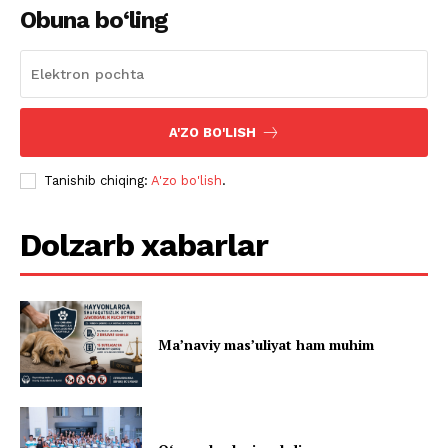
Obuna bo‘ling
A'ZO BO'LISH
Tanishib chiqing:
A'zo bo'lish
.
Dolzarb xabarlar
Ma’naviy mas’uliyat ham muhim