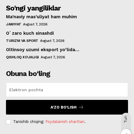
So'ngi yangiliklar
Ma’naviy mas’uliyat ham muhim
JAMIYAT
Avgust 7, 2026
Oʻzaro kuch sinashdi
TURIZM VA SPORT
Avgust 7, 2026
Oltinsoy uzumi eksport yo‘lida…
QISHLOQ XO'JALIGI
Avgust 7, 2026
Obuna bo‘ling
A'ZO BO'LISH
Tun
Tanishib chiqing:
Foydalanish shartlari
.