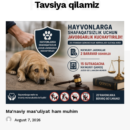
RELATED
Tavsiya qilamiz
Ma’naviy mas’uliyat ham muhim
Avgust 7, 2026