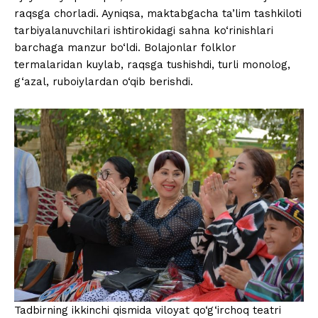
raqsga chorladi. Ayniqsa, maktabgacha ta’lim tashkiloti
tarbiyalanuvchilari ishtirokidagi sahna ko‘rinishlari
barchaga manzur bo‘ldi. Bolajonlar folklor
termalaridan kuylab, raqsga tushishdi, turli monolog,
g‘azal, ruboiylardan o‘qib berishdi.
Tadbirning ikkinchi qismida viloyat qo‘g‘irchoq teatri