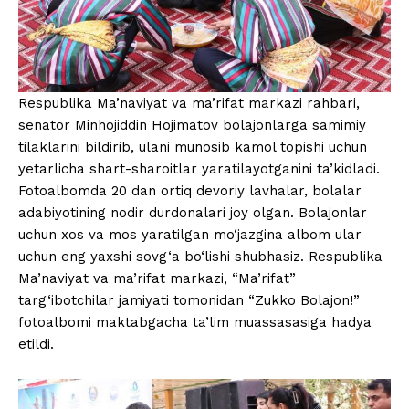
Respublika Ma’naviyat va ma’rifat markazi rahbari,
senator Minhojiddin Hojimatov bolajonlarga samimiy
tilaklarini bildirib, ulani munosib kamol topishi uchun
yetarlicha shart-sharoitlar yaratilayotganini ta’kidladi.
Fotoalbomda 20 dan ortiq devoriy lavhalar, bolalar
adabiyotining nodir durdonalari joy olgan. Bolajonlar
uchun xos va mos yaratilgan mo‘jazgina albom ular
uchun eng yaxshi sovg‘a bo‘lishi shubhasiz. Respublika
Ma’naviyat va ma’rifat markazi, “Ma’rifat”
targ‘ibotchilar jamiyati tomonidan “Zukko Bolajon!”
fotoalbomi maktabgacha ta’lim muassasasiga hadya
etildi.