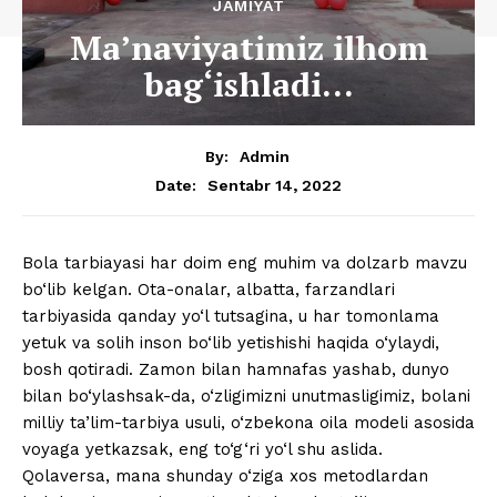
JAMIYAT
Ma’naviyatimiz ilhom
bag‘ishladi…
By:
Admin
Sentabr 14, 2022
Date:
Bola tarbiayasi har doim eng muhim va dolzarb mavzu
bo‘lib kelgan. Ota-onalar, albatta, farzandlari
tarbiyasida qanday yo‘l tutsagina, u har tomonlama
yetuk va solih inson bo‘lib yetishishi haqida o‘ylaydi,
bosh qotiradi. Zamon bilan hamnafas yashab, dunyo
bilan bo‘ylashsak-da, o‘zligimizni unutmasligimiz, bolani
milliy ta’lim-tarbiya usuli, o‘zbekona oila modeli asosida
voyaga yetkazsak, eng to‘g‘ri yo‘l shu aslida.
Qolaversa, mana shunday o‘ziga xos metodlardan