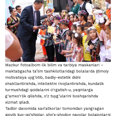
Mazkur fotoalbom ilk bilim va tarbiya maskanlari –
maktabgacha ta’lim tashkilotlaridagi bolalarda ijtimoiy
motivatsiya uyg‘otib, badiiy-estetik didni
shakllantirishda, intellektni rivojlantirishda, kundalik
turmushdagi qoidalarini o‘rgatish-u, yaqinlarga
g‘amxo‘rlik qilishda, o‘z tuyg‘ularini boshqarishda
xizmat qiladi.
Tadbir davomida san’atkorlar tomonidan yangragan
ajoyib kuy-qo‘shiqlar, sho‘x-shodon navolar bolajonlarni