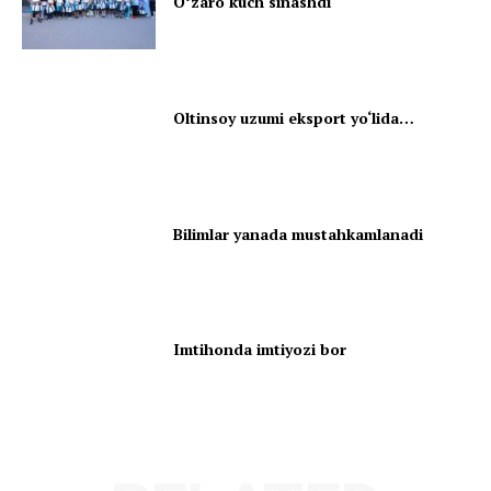
Oʻzaro kuch sinashdi
Oltinsoy uzumi eksport yo‘lida…
Bilimlar yanada mustahkamlanadi
Imtihonda imtiyozi bor