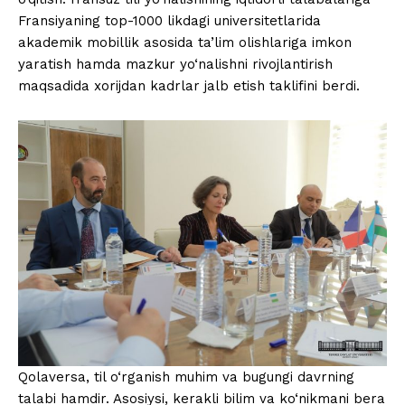
Fransiyaning top-1000 likdagi universitetlarida
akademik mobillik asosida ta’lim olishlariga imkon
yaratish hamda mazkur yo‘nalishni rivojlantirish
maqsadida xorijdan kadrlar jalb etish taklifini berdi.
Qolaversa, til o‘rganish muhim va bugungi davrning
talabi hamdir. Asosiysi, kerakli bilim va ko‘nikmani bera