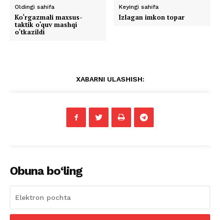
Oldingi sahifa
Keyingi sahifa
Ko‘rgazmali maxsus-
Izlagan imkon topar
taktik o‘quv mashqi
o‘tkazildi
XABARNI ULASHISH:
Obuna bo‘ling