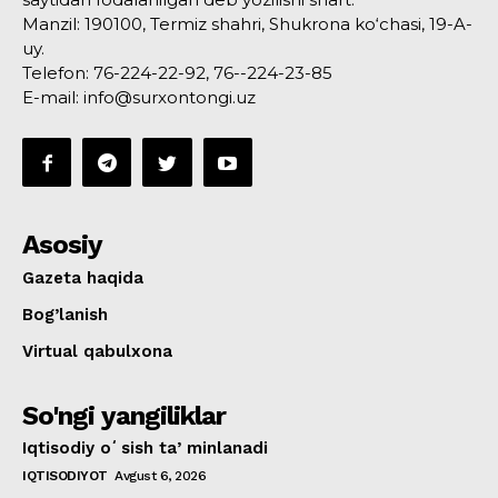
Manzil: 190100, Termiz shahri, Shukrona ko‘chasi, 19-A-
uy.
Telefon: 76-224-22-92, 76--224-23-85
E-mail: info@surxontongi.uz
Asosiy
Gazeta haqida
Bog’lanish
Virtual qabulxona
So'ngi yangiliklar
Iqtisodiy oʻsish taʼminlanadi
IQTISODIYOT
Avgust 6, 2026