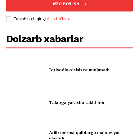
A'ZO BO'LISH
Tanishib chiqing:
A'zo bo'lish
.
Dolzarb xabarlar
Iqtisodiy oʻsish taʼminlanadi
Talabga yarasha taklif bor
Adib merosi qalblarga maʼnaviyat
ulashdi