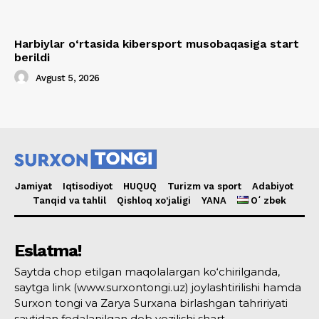
Harbiylar o‘rtasida kibersport musobaqasiga start
berildi
Avgust 5, 2026
Jamiyat
Iqtisodiyot
HUQUQ
Turizm va sport
Adabiyot
Tanqid va tahlil
Qishloq xo’jaligi
YANA
Oʻzbek
Eslatma!
Saytda chop etilgan maqolalargan ko‘chirilganda,
saytga link (www.surxontongi.uz) joylashtirilishi hamda
Surxon tongi va Zarya Surxana birlashgan tahririyati
saytidan fodalanilgan deb yozilishi shart.