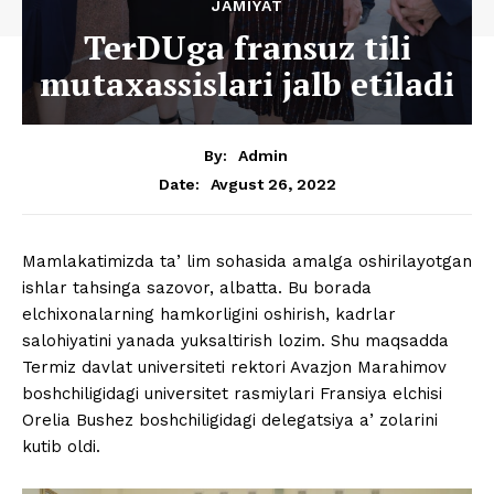
JAMIYAT
TerDUga fransuz tili
mutaxassislari jalb etiladi
By:
Admin
Avgust 26, 2022
Date:
Mamlakatimizda taʼlim sohasida amalga oshirilayotgan
ishlar tahsinga sazovor, albatta. Bu borada
elchixonalarning hamkorligini oshirish, kadrlar
salohiyatini yanada yuksaltirish lozim. Shu maqsadda
Termiz davlat universiteti rektori Avazjon Marahimov
boshchiligidagi universitet rasmiylari Fransiya elchisi
Orelia Bushez boshchiligidagi delegatsiya aʼzolarini
kutib oldi.