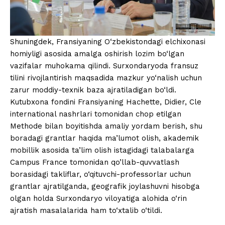
Shuningdek, Fransiyaning O‘zbekistondagi elchixonasi
homiyligi asosida amalga oshirish lozim bo‘lgan
vazifalar muhokama qilindi. Surxondaryoda fransuz
tilini rivojlantirish maqsadida mazkur yo‘nalish uchun
zarur moddiy-texnik baza ajratiladigan bo‘ldi.
Kutubxona fondini Fransiyaning Hachette, Didier, Cle
international nashrlari tomonidan chop etilgan
Methode bilan boyitishda amaliy yordam berish, shu
boradagi grantlar haqida ma’lumot olish, akademik
mobillik asosida ta’lim olish istagidagi talabalarga
Campus France tomonidan qo’llab-quvvatlash
borasidagi takliflar, o‘qituvchi-professorlar uchun
grantlar ajratilganda, geografik joylashuvni hisobga
olgan holda Surxondaryo viloyatiga alohida o‘rin
ajratish masalalarida ham to‘xtalib o‘tildi.