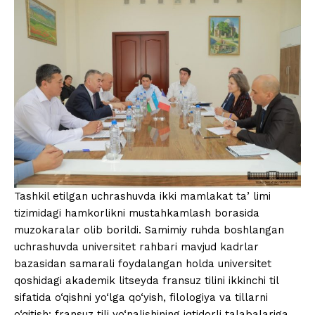
Tashkil etilgan uchrashuvda ikki mamlakat taʼlimi
tizimidagi hamkorlikni mustahkamlash borasida
muzokaralar olib borildi. Samimiy ruhda boshlangan
uchrashuvda universitet rahbari mavjud kadrlar
bazasidan samarali foydalangan holda universitet
qoshidagi akademik litseyda fransuz tilini ikkinchi til
sifatida o‘qishni yo‘lga qo‘yish, filologiya va tillarni
o‘qitish: fransuz tili yo‘nalishining iqtidorli talabalariga