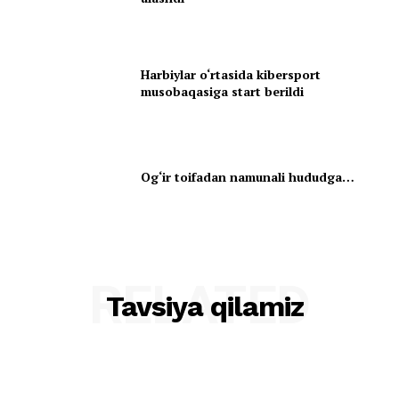
Harbiylar o‘rtasida kibersport
musobaqasiga start berildi
Og‘ir toifadan namunali hududga…
RELATED
Tavsiya qilamiz