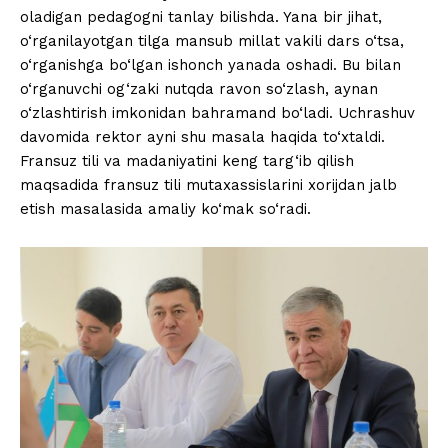
oladigan pedagogni tanlay bilishda. Yana bir jihat,
o‘rganilayotgan tilga mansub millat vakili dars o‘tsa,
o‘rganishga bo‘lgan ishonch yanada oshadi. Bu bilan
o‘rganuvchi og‘zaki nutqda ravon so‘zlash, aynan
o‘zlashtirish imkonidan bahramand bo‘ladi. Uchrashuv
davomida rektor ayni shu masala haqida to‘xtaldi.
Fransuz tili va madaniyatini keng targ‘ib qilish
maqsadida fransuz tili mutaxassislarini xorijdan jalb
etish masalasida amaliy ko‘mak so‘radi.