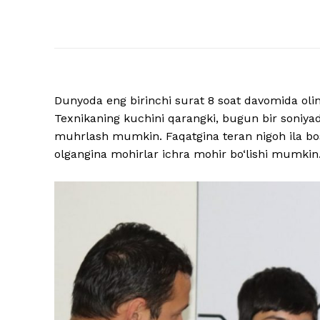
Dunyoda eng birinchi surat 8 soat davomida oling
Texnikaning kuchini qarangki, bugun bir soniy
muhrlash mumkin. Faqatgina teran nigoh ila bos
olgangina mohirlar ichra mohir bo‘lishi mumkin