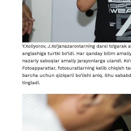
Y.Xoliyorov, J.Xo‘janazarovlarning darsi to‘garak a’
anglashiga turtki bo‘ldi. Har qanday bilim amaliy
nazariy saboqlar amaliy jarayonlarga ulandi. Ko‘ng
Fotoapparatlar, fotosuratlarning kelib chiqish tar
barcha uchun qiziqarli bo‘lishi aniq. Shu sabab
tingladi.