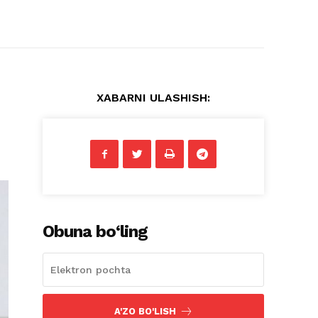
XABARNI ULASHISH:
Obuna bo‘ling
A'ZO BO'LISH