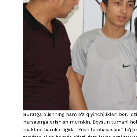
Suratga olishning ham o‘z qiyinchiliklari bor. Iqt
narsalarga erishish mumkin. Boysun tumani hok
maktabi hamkorligida “Yosh fotohavaskor” to‘gara