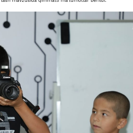
yorlash mavzusida qimmatli ma’lumotlar berildi.