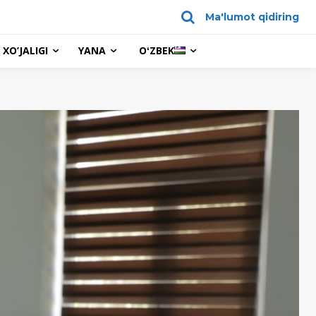
Ma'lumot qidiring
XO’JALIGI
YANA
OʻZBEK