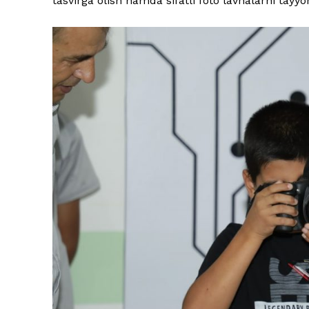
tasvirga olish hamda sifatli foto lavhalarni tay