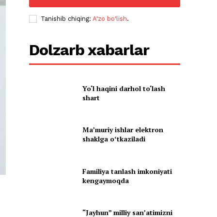
Tanishib chiqing:
A'zo bo'lish
.
Dolzarb xabarlar
Yo‘l haqini darhol to‘lash
shart
Maʼmuriy ishlar elektron
shaklga oʻtkaziladi
Familiya tanlash imkoniyati
kengaymoqda
“Jayhun” milliy san’atimizni