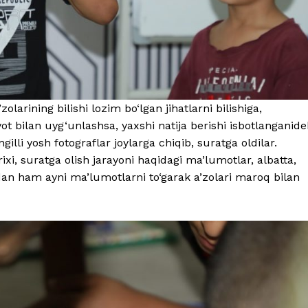
zolarining bilishi lozim bo‘lgan jihatlarni bilishiga,
ot bilan uyg‘unlashsa, yaxshi natija berishi isbotlanganide
illi yosh fotograflar joylarga chiqib, suratga oldilar.
ixi, suratga olish jarayoni haqidagi ma’lumotlar, albatta,
dan ham ayni ma’lumotlarni to‘garak a’zolari maroq bilan