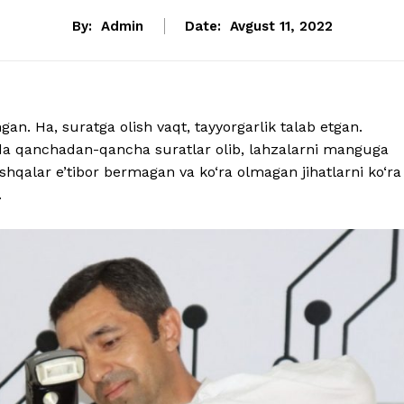
By:
Admin
Date:
Avgust 11, 2022
an. Ha, suratga olish vaqt, tayyorgarlik talab etgan.
ada qanchadan-qancha suratlar olib, lahzalarni manguga
hqalar e’tibor bermagan va ko‘ra olmagan jihatlarni ko‘ra
.