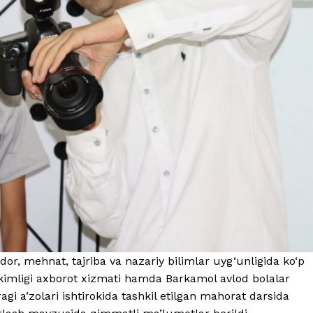
idor, mehnat, tajriba va nazariy bilimlar uyg‘unligida ko‘p
imligi axborot xizmati hamda Barkamol avlod bolalar
gi a’zolari ishtirokida tashkil etilgan mahorat darsida