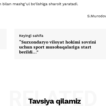
sh bilan mashg‘ul bo‘lishiga sharoit yaratadi.
S.Murodo
Keyingi sahifa
“Surxondaryo viloyat hokimi sovrini
uchun sport musobaqalariga start
berildi…”
RELATED
Tavsiya qilamiz