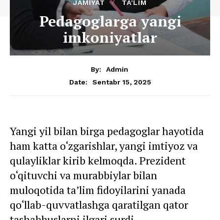
JAMIYAT
TA'LIM
Pedagoglarga yangi
imkoniyatlar
By:
Admin
Sentabr 15, 2025
Date:
Yangi yil bilan birga pedagoglar hayotida
ham katta o‘zgarishlar, yangi imtiyoz va
qulayliklar kirib kelmoqda. Prezident
o‘qituvchi va murabbiylar bilan
muloqotida ta’lim fidoyilarini yanada
qo‘llab-quvvatlashga qaratilgan qator
tashabbuslarni ilgari surdi.