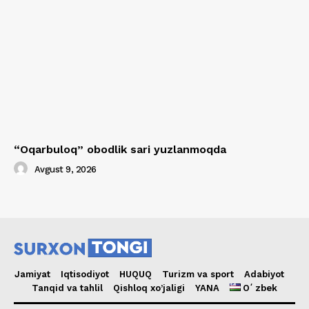
“Oqarbuloq” obodlik sari yuzlanmoqda
Avgust 9, 2026
Jamiyat
Iqtisodiyot
HUQUQ
Turizm va sport
Adabiyot
Tanqid va tahlil
Qishloq xo’jaligi
YANA
Oʻzbek