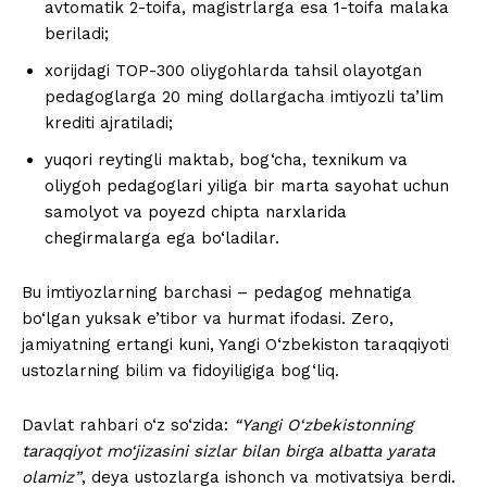
avtomatik 2-toifa, magistrlarga esa 1-toifa malaka
beriladi;
xorijdagi TOP-300 oliygohlarda tahsil olayotgan
pedagoglarga 20 ming dollargacha imtiyozli ta’lim
krediti ajratiladi;
yuqori reytingli maktab, bog‘cha, texnikum va
oliygoh pedagoglari yiliga bir marta sayohat uchun
samolyot va poyezd chipta narxlarida
chegirmalarga ega bo‘ladilar.
Bu imtiyozlarning barchasi – pedagog mehnatiga
bo‘lgan yuksak e’tibor va hurmat ifodasi. Zero,
jamiyatning ertangi kuni, Yangi O‘zbekiston taraqqiyoti
ustozlarning bilim va fidoyiligiga bog‘liq.
Davlat rahbari o‘z so‘zida:
“Yangi O‘zbekistonning
taraqqiyot mo‘jizasini sizlar bilan birga albatta yarata
olamiz”
, deya ustozlarga ishonch va motivatsiya berdi.