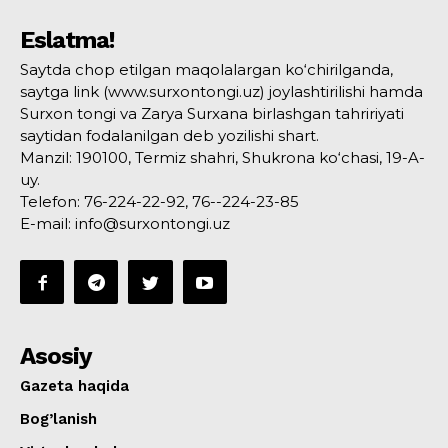
Eslatma!
Saytda chop etilgan maqolalargan ko‘chirilganda,
saytga link (www.surxontongi.uz) joylashtirilishi hamda
Surxon tongi va Zarya Surxana birlashgan tahririyati
saytidan fodalanilgan deb yozilishi shart.
Manzil: 190100, Termiz shahri, Shukrona ko‘chasi, 19-A-
uy.
Telefon: 76-224-22-92, 76--224-23-85
E-mail: info@surxontongi.uz
Asosiy
Gazeta haqida
Bog’lanish