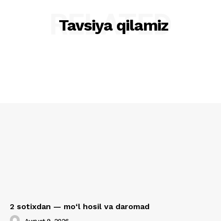
RELATED
Tavsiya qilamiz
2 sotixdan — mo‘l hosil va daromad