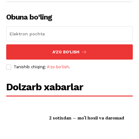
Obuna bo‘ling
A'ZO BO'LISH
Tanishib chiqing:
A'zo bo'lish
.
Dolzarb xabarlar
2 sotixdan — mo‘l hosil va daromad