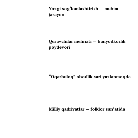
Yozgi sog‘lomlashtirish — muhim
jarayon
Quruvchilar mehnati — bunyodkorlik
poydevori
“Oqarbuloq” obodlik sari yuzlanmoqda
Milliy qadriyatlar — folklor san’atida