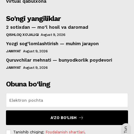
Virtual qabulxona
So'ngi yangiliklar
2 sotixdan — mo‘l hosil va daromad
QISHLOQ XO'JALIGI
Avgust 9, 2026
Yozgi sog‘lomlashtirish — muhim jarayon
JAMIYAT
Avgust 9, 2026
Quruvchilar mehnati — bunyodkorlik poydevori
JAMIYAT
Avgust 9, 2026
Obuna bo‘ling
A'ZO BO'LISH
Tun
Tanishib chiqing:
Foydalanish shartlari
.