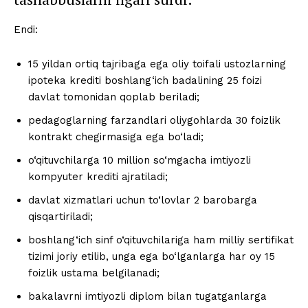
Endi:
15 yildan ortiq tajribaga ega oliy toifali ustozlarning
ipoteka krediti boshlang‘ich badalining 25 foizi
davlat tomonidan qoplab beriladi;
pedagoglarning farzandlari oliygohlarda 30 foizlik
kontrakt chegirmasiga ega bo‘ladi;
o‘qituvchilarga 10 million so‘mgacha imtiyozli
kompyuter krediti ajratiladi;
davlat xizmatlari uchun to‘lovlar 2 barobarga
qisqartiriladi;
boshlang‘ich sinf o‘qituvchilariga ham milliy sertifikat
tizimi joriy etilib, unga ega bo‘lganlarga har oy 15
foizlik ustama belgilanadi;
bakalavrni imtiyozli diplom bilan tugatganlarga