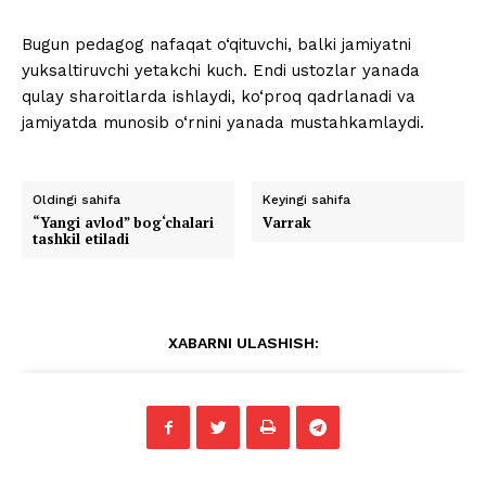
Bugun pedagog nafaqat o‘qituvchi, balki jamiyatni
yuksaltiruvchi yetakchi kuch. Endi ustozlar yanada
qulay sharoitlarda ishlaydi, ko‘proq qadrlanadi va
jamiyatda munosib o‘rnini yanada mustahkamlaydi.
Oldingi sahifa
Keyingi sahifa
“Yangi avlod” bog‘chalari
Varrak
tashkil etiladi
XABARNI ULASHISH: