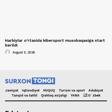
Harbiylar o‘rtasida kibersport musobaqasiga start
berildi
Avgust 5, 2026
Jamiyat
Iqtisodiyot
HUQUQ
Turizm va sport
Adabiyot
Tanqid va tahlil
Qishloq xo’jaligi
YANA
Oʻzbek