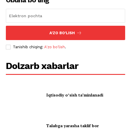
Obuna bo‘ling
A'ZO BO'LISH
Tanishib chiqing:
A'zo bo'lish
.
Dolzarb xabarlar
Iqtisodiy oʻsish taʼminlanadi
Talabga yarasha taklif bor