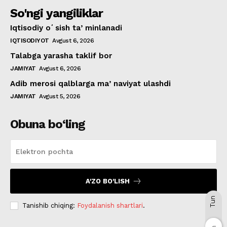
So'ngi yangiliklar
Iqtisodiy oʻsish taʼminlanadi
IQTISODIYOT
Avgust 6, 2026
Talabga yarasha taklif bor
JAMIYAT
Avgust 6, 2026
Adib merosi qalblarga maʼnaviyat ulashdi
JAMIYAT
Avgust 5, 2026
Obuna bo‘ling
A'ZO BO'LISH
Tun
Tanishib chiqing:
Foydalanish shartlari
.