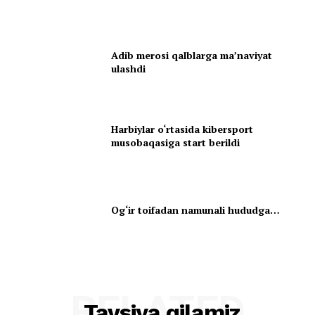
Adib merosi qalblarga maʼnaviyat
ulashdi
Harbiylar o‘rtasida kibersport
musobaqasiga start berildi
Og‘ir toifadan namunali hududga…
RELATED
Tavsiya qilamiz