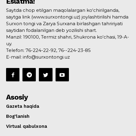
Eslatma!
Saytda chop etilgan maqolalargan ko‘chirilganda,
saytga link (www.surxontongi.uz) joylashtirilishi hamda
Surxon tongi va Zarya Surxana birlashgan tahririyati
saytidan fodalanilgan deb yozilishi shart.
Manzil: 190100, Termiz shahri, Shukrona ko‘chasi, 19-A-
uy.
Telefon: 76-224-22-92, 76--224-23-85
E-mail: info@surxontongi.uz
Asosiy
Gazeta haqida
Bog’lanish
Virtual qabulxona