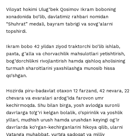
Viloyat hokimi Ulug‘bek Qosimov Ikram boboning
xonadonida bo‘lib, davlatimiz rahbari nomidan
“Shuhrat” medali, bayram tabrigi va sovg‘alarni
topshirdi.
Ikram bobo 42 yildan ziyod traktorchi bo‘lib ishlab,
paxta, g‘alla va chorvachilik mahsulotlari yetishtirish,
bog‘dorchilikni rivojlantirish hamda qishloq aholisining
turmush sharoitlarini yaxshilashga munosib hissa
qo‘shgan.
Hozirda piru-badavlat otaxon 12 farzand, 42 nevara, 22
chevara va evaralari ardog‘ida farovon umr
kechirmoqda. Shu bilan birga, yosh avlodga suronli
davrlarga to‘g‘ri kelgan bolalik, o‘spirinlik va yoshlik
yillari, mudhish urush hamda urushdan keyingi og‘ir
davrlarda ko‘rgan-kechirganlarini hikoya qilib, ularni
Vatanga muhabbat, yurtga sadoqat va milliy