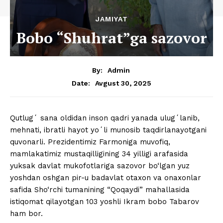
JAMIYAT
Bobo “Shuhrat”ga sazovor
By:
Admin
Avgust 30, 2025
Date:
Qutlugʻ sana oldidan inson qadri yanada ulugʻlanib,
mehnati, ibratli hayot yoʻli munosib taqdirlanayotgani
quvonarli. Prezidentimiz Farmoniga muvofiq,
mamlakatimiz mustaqilligining 34 yilligi arafasida
yuksak davlat mukofotlariga sazovor bo‘lgan yuz
yoshdan oshgan pir-u badavlat otaxon va onaxonlar
safida Sho‘rchi tumanining “Qoqaydi” mahallasida
istiqomat qilayotgan 103 yoshli Ikram bobo Tabarov
ham bor.