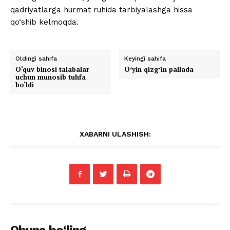
qadriyatlarga hurmat ruhida tarbiyalashga hissa
qo‘shib kelmoqda.
Oldingi sahifa
Keyingi sahifa
O‘quv binosi talabalar
Oʻyin qizgʻin pallada
uchun munosib tuhfa
bo‘ldi
XABARNI ULASHISH: