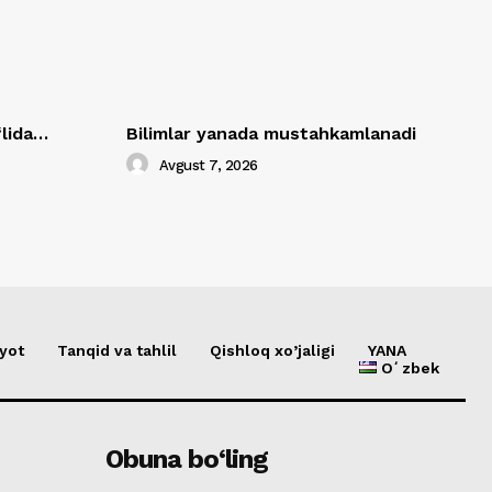
‘lida…
Bilimlar yanada mustahkamlanadi
Avgust 7, 2026
yot
Tanqid va tahlil
Qishloq xo’jaligi
YANA
Oʻzbek
Obuna bo‘ling