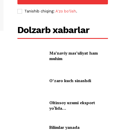
Tanishib chiqing:
A'zo bo'lish
.
Dolzarb xabarlar
Ma’naviy mas’uliyat ham
muhim
Oʻzaro kuch sinashdi
Oltinsoy uzumi eksport
yo‘lida…
Bilimlar yanada