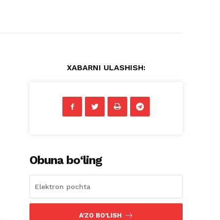
XABARNI ULASHISH:
Obuna bo‘ling
A'ZO BO'LISH