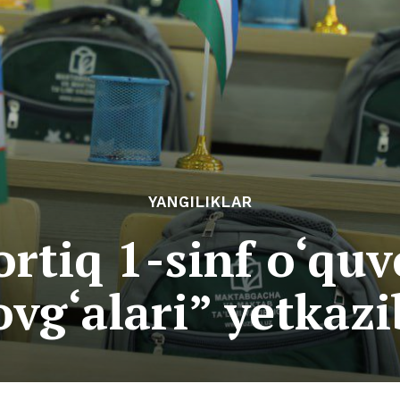
YANGILIKLAR
rtiq 1-sinf o‘quv
ovg‘alari” yetkaz