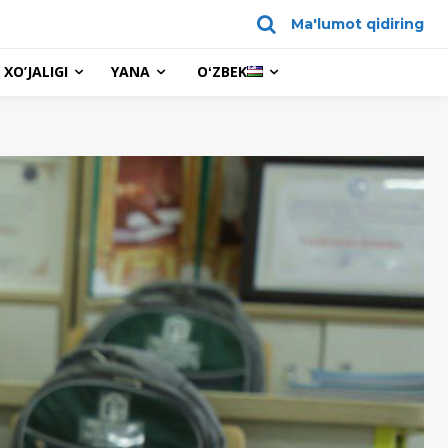
Ma'lumot qidiring
XO’JALIGI
YANA
OʻZBEK