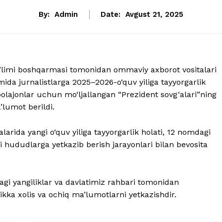
By:
Admin
Date:
Avgust 21, 2025
’limi boshqarmasi tomonidan ommaviy axborot vositalari
mida jurnalistlarga 2025–2026-o‘quv yiliga tayyorgarlik
olajonlar uchun mo‘ljallangan “Prezident sovg‘alari”ning
’lumot berildi.
larida yangi o‘quv yiliga tayyorgarlik holati, 12 nomdagi
ni hududlarga yetkazib berish jarayonlari bilan bevosita
agi yangiliklar va davlatimiz rahbari tomonidan
ikka xolis va ochiq ma’lumotlarni yetkazishdir.