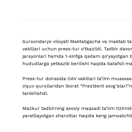
Surxondaryo viloyati Maktabgacha va maktab ta
vakillari uchun press-tur o‘tkazildi. Tadbir davo
jarayonlari hamda 1-sinfga qadam qo‘yayotgan b
hududlarga yetkazib berilishi haqida batafsil ma
Press-tur doirasida OAV vakillari ta’lim muassasa
o‘quv qurollaridan iborat “Prezident sovg‘alari”
tanishishdi.
Mazkur tadbirning asosiy maqsadi ta’lim tizimid
yaratilayotgan sharoitlar haqida keng jamoatchil