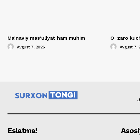
Ma’naviy mas’uliyat ham muhim
Oʻzaro kuch
Avgust 7, 2026
Avgust 7, 
J
Eslatma!
Asosi