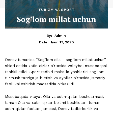
TURIZM VA SPORT
Sog‘lom millat uchun
By:
Admin
Iyun 17, 2025
Date:
Denov tumanida “Sog‘lom oila – sog‘lom millat uchun”
shiori ostida xotin-qizlar o‘rtasida voleybol musobaqasi
tashkil etildi. Sport tadbiri mahalla yoshlarini sog‘lom
turmush tarziga jalb etish va ayollar o‘rtasida jismoniy
faollikni oshirish maqsadida o‘tkazildi.
Musobaqada viloyat Oila va xotin-qizlar boshqarmasi,
tuman Oila va xotin-qizlar bo‘limi boshliqlari, tuman
xotin-qizlar faollari jamoasi, Denov tadbirkorlik va