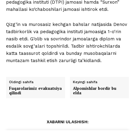
pedagogika instituti (DTPI) jamoasi hamda “Surxon”
mahallasi ko‘chaboshilari jamoasi ishtirok etdi.
Qizg‘in va murosasiz kechgan bahslar natijasida Denov
tadbirkorlik va pedagogika instituti jamoasiga 1-o‘rin
nasib etdi. G‘olib va sovrindor jamoalarga diplom va
esdalik sovg‘alari topshirildi. Tadbir ishtirokchilarda
katta taassurot qoldirdi va bunday musobaqalarni
muntazam tashkil etish zarurligi ta’kidlandi.
Oldingi sahifa
Keyingi sahifa
Fuqarolarimiz evakuatsiya
Alpomishlar bordir bu
qilindi
elda
XABARNI ULASHISH: