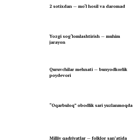
2 sotixdan — mo‘l hosil va daromad
Yozgi sog‘lomlashtirish — muhim
jarayon
Quruvchilar mehnati — bunyodkorlik
poydevori
“Oqarbuloq” obodlik sari yuzlanmoqda
Milliy qadriyatlar — folklor san’atida