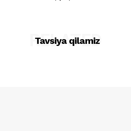
RELATED
Tavsiya qilamiz