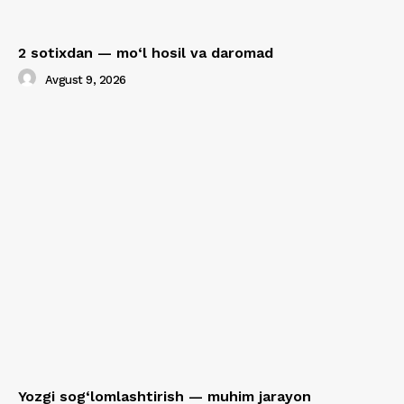
2 sotixdan — mo‘l hosil va daromad
Avgust 9, 2026
Yozgi sog‘lomlashtirish — muhim jarayon