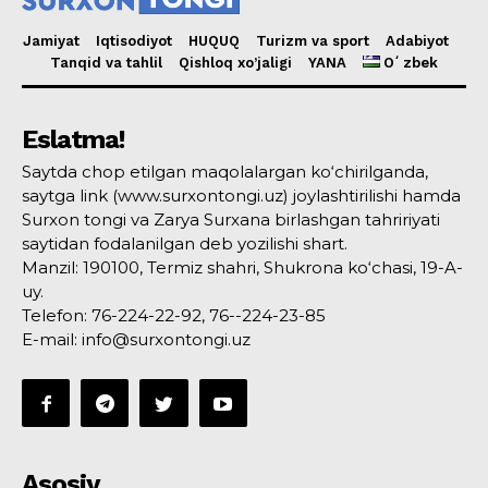
Jamiyat
Iqtisodiyot
HUQUQ
Turizm va sport
Adabiyot
Tanqid va tahlil
Qishloq xo’jaligi
YANA
Oʻzbek
Eslatma!
Saytda chop etilgan maqolalargan ko‘chirilganda,
saytga link (www.surxontongi.uz) joylashtirilishi hamda
Surxon tongi va Zarya Surxana birlashgan tahririyati
saytidan fodalanilgan deb yozilishi shart.
Manzil: 190100, Termiz shahri, Shukrona ko‘chasi, 19-A-
uy.
Telefon: 76-224-22-92, 76--224-23-85
E-mail: info@surxontongi.uz
Asosiy