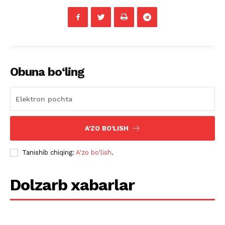
Obuna bo‘ling
A'ZO BO'LISH
Tanishib chiqing:
A'zo bo'lish
.
Dolzarb xabarlar