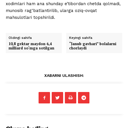
xodimlari ham ana shunday e’tibordan chetda qolmadi,
munosib rag‘batlantirilib, ularga oziq-ovqat
mahsulotlari topshirildi.
Oldingi sahifa
Keyingi sahifa
10,8 gektar maydon 6,4
“Janub gavhari” bolalarni
milliard so‘mga sotilgan
chorlaydi
XABARNI ULASHISH: