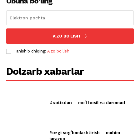
Obuna bo‘ling
A'ZO BO'LISH
Tanishib chiqing:
A'zo bo'lish
.
Dolzarb xabarlar
2 sotixdan — mo‘l hosil va daromad
Yozgi sog‘lomlashtirish — muhim
jarayon