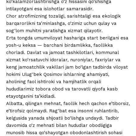
ko‘kalamzorlashtirishga o‘z hissasini qo‘shishga
intilayotgani esa islohotlar samarasidir.
Chor atrofimizning tozaligi, sarishtaligi esa ekologik
barqarorlikni ta’minlashga, o‘zimiz uchun qulay va
sog‘lom muhitni yaratishga xizmat qilayotir.
Erta tongda umumviloyat hashariga start berilgani esa
yosh-u keksa — barchani birdamlikka, faollikka
chorladi. Davlat va jamoat tashkilotlari, kommunal
xizmat ko‘rsatuvchi idoralar, nuroniylar, faxriylar va
keng jamoatchilik vakillari jam bo‘lgan tadbirda viloyat
hokimi Ulug‘bek Qosimov ishlarning ahamiyati,
aholining faol ishtiroki va hamjihatlik orqali
hududlarimiz tobora obod va tarovatli qiyofa kasb
etayotganini ta’kidladi.
Albatta, qilingan mehnat, faollik hech qachon e’tiborsiz,
e’tirofsiz qolmaydi. Rag‘bat esa insonni ruhlantirib,
kelgusida yanada shijoatli bo‘lishga undaydi. Tadbir
davomida o‘z mehnati bilan hududlar obodligiga
munosib hissa qo‘shayotgan obodonlashtirish sohasi