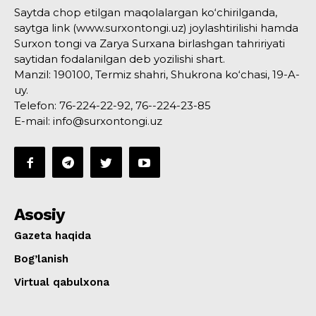
Saytda chop etilgan maqolalargan ko‘chirilganda,
saytga link (www.surxontongi.uz) joylashtirilishi hamda
Surxon tongi va Zarya Surxana birlashgan tahririyati
saytidan fodalanilgan deb yozilishi shart.
Manzil: 190100, Termiz shahri, Shukrona ko‘chasi, 19-A-
uy.
Telefon: 76-224-22-92, 76--224-23-85
E-mail: info@surxontongi.uz
Asosiy
Gazeta haqida
Bog’lanish
Virtual qabulxona