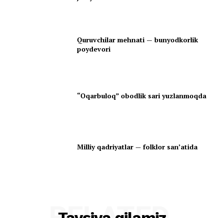
Quruvchilar mehnati — bunyodkorlik
poydevori
“Oqarbuloq” obodlik sari yuzlanmoqda
Milliy qadriyatlar — folklor san’atida
RELATED
Tavsiya qilamiz