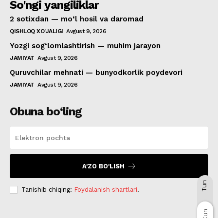
So'ngi yangiliklar
2 sotixdan — mo‘l hosil va daromad
QISHLOQ XO'JALIGI
Avgust 9, 2026
Yozgi sog‘lomlashtirish — muhim jarayon
JAMIYAT
Avgust 9, 2026
Quruvchilar mehnati — bunyodkorlik poydevori
JAMIYAT
Avgust 9, 2026
Obuna bo‘ling
A'ZO BO'LISH
Tun
Tanishib chiqing:
Foydalanish shartlari
.
Kun
Kun