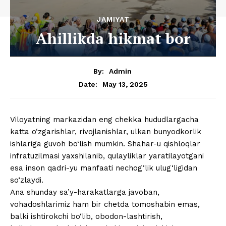
JAMIYAT
Ahillikda hikmat bor
By:
Admin
May 13, 2025
Date:
Viloyatning markazidan eng chekka hududlargacha
katta o‘zgarishlar, rivojlanishlar, ulkan bunyodkorlik
ishlariga guvoh bo‘lish mumkin. Shahar-u qishloqlar
infratuzilmasi yaxshilanib, qulayliklar yaratilayotgani
esa inson qadri-yu manfaati nechog‘lik ulug‘ligidan
so‘zlaydi.
Ana shunday sa’y-harakatlarga javoban,
vohadoshlarimiz ham bir chetda tomoshabin emas,
balki ishtirokchi bo‘lib, obodon-lashtirish,