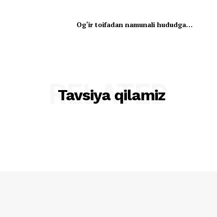
Og‘ir toifadan namunali hududga…
RELATED
Tavsiya qilamiz