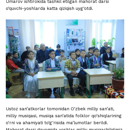
Umarov ishtirokida tashkil etilgan mahorat darsi
o‘quvchi-yoshlarda katta qiziqish uyg‘otdi.
Ustoz san’atkorlar tomonidan O‘zbek milliy san’ati,
milliy musiqasi, musiqa san’atida folklor qo‘shiqlarining
o‘rni va ahamiyati to‘g‘risida ma’lumotlar berildi.
Mahorat darsi davomida yoshlar milliy musiqachiligimiz,