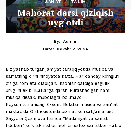
SAN'AT
TA'LIM
Mahorat darsi qiziqish
uyg‘otdi
By:
Admin
Dekabr 2, 2024
Date:
Biz yashab turgan jamiyat taraqqiyotida musiqa va
san’atning o‘rni nihoyatda katta. Har qanday ko‘ngilni
o‘ziga rom eta oladigan, insonlar qalbiga ezgulik
urug‘ini ekib, illatlarga qarshi kurashadigan ham
musiqa desak, mubolag‘a bo‘lmaydi.
Boysun tumanidagi 6-sonli Bolalar musiqa va sanʼat
maktabida O‘zbekistonda xizmat ko‘rsatgan artist
Sayyora Qosimova hamda “Madaniyat va san’at
fidokori” ko‘krak nishoni sohibi, ustoz san’atkor Habib