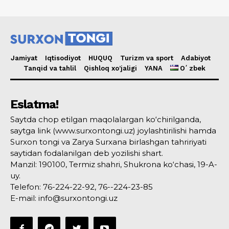
Jamiyat
Iqtisodiyot
HUQUQ
Turizm va sport
Adabiyot
Tanqid va tahlil
Qishloq xo’jaligi
YANA
Oʻzbek
Eslatma!
Saytda chop etilgan maqolalargan ko‘chirilganda,
saytga link (www.surxontongi.uz) joylashtirilishi hamda
Surxon tongi va Zarya Surxana birlashgan tahririyati
saytidan fodalanilgan deb yozilishi shart.
Manzil: 190100, Termiz shahri, Shukrona ko‘chasi, 19-A-
uy.
Telefon: 76-224-22-92, 76--224-23-85
E-mail: info@surxontongi.uz