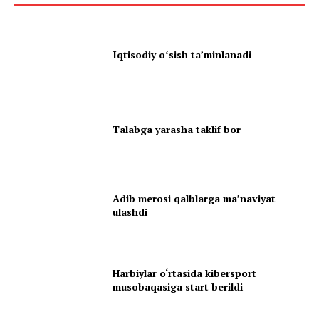
Iqtisodiy oʻsish taʼminlanadi
Talabga yarasha taklif bor
Adib merosi qalblarga maʼnaviyat
ulashdi
Harbiylar o‘rtasida kibersport
musobaqasiga start berildi