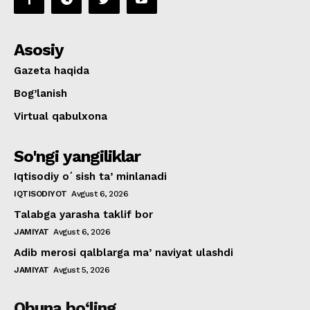
Asosiy
Gazeta haqida
Bog’lanish
Virtual qabulxona
So'ngi yangiliklar
Iqtisodiy oʻsish taʼminlanadi
IQTISODIYOT
Avgust 6, 2026
Talabga yarasha taklif bor
JAMIYAT
Avgust 6, 2026
Adib merosi qalblarga maʼnaviyat ulashdi
JAMIYAT
Avgust 5, 2026
Obuna bo‘ling