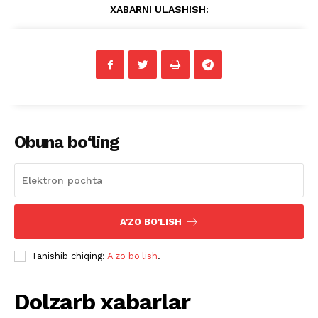
XABARNI ULASHISH:
Obuna bo‘ling
A'ZO BO'LISH
Tanishib chiqing:
A'zo bo'lish
.
Dolzarb xabarlar