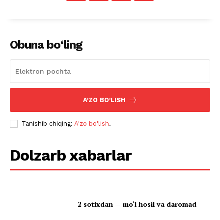
Obuna bo‘ling
A'ZO BO'LISH
Tanishib chiqing:
A'zo bo'lish
.
Dolzarb xabarlar
2 sotixdan — mo‘l hosil va daromad