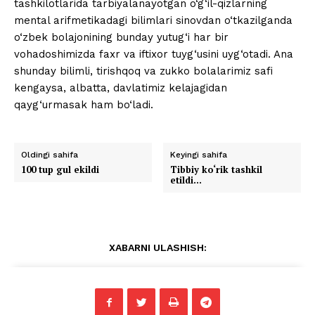
tashkilotlarida tarbiyalanayotgan o‘g‘il-qizlarning
mental arifmetikadagi bilimlari sinovdan o‘tkazilganda
o‘zbek bolajonining bunday yutug‘i har bir
vohadoshimizda faxr va iftixor tuyg‘usini uyg‘otadi. Ana
shunday bilimli, tirishqoq va zukko bolalarimiz safi
kengaysa, albatta, davlatimiz kelajagidan
qayg‘urmasak ham bo‘ladi.
Oldingi sahifa
Keyingi sahifa
100 tup gul ekildi
Tibbiy ko‘rik tashkil
etildi…
XABARNI ULASHISH: