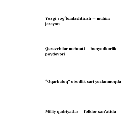
Yozgi sog‘lomlashtirish — muhim
jarayon
Quruvchilar mehnati — bunyodkorlik
poydevori
“Oqarbuloq” obodlik sari yuzlanmoqda
Milliy qadriyatlar — folklor san’atida