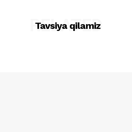
RELATED
Tavsiya qilamiz