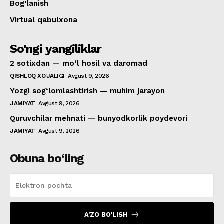
Bog’lanish
Virtual qabulxona
So'ngi yangiliklar
2 sotixdan — mo‘l hosil va daromad
QISHLOQ XO'JALIGI
Avgust 9, 2026
Yozgi sog‘lomlashtirish — muhim jarayon
JAMIYAT
Avgust 9, 2026
Quruvchilar mehnati — bunyodkorlik poydevori
JAMIYAT
Avgust 9, 2026
Obuna bo‘ling
A'ZO BO'LISH