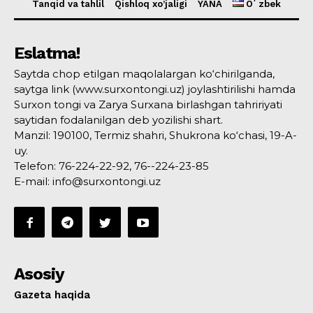
Tanqid va tahlil
Qishloq xo’jaligi
YANA
Oʻzbek
Eslatma!
Saytda chop etilgan maqolalargan ko‘chirilganda,
saytga link (www.surxontongi.uz) joylashtirilishi hamda
Surxon tongi va Zarya Surxana birlashgan tahririyati
saytidan fodalanilgan deb yozilishi shart.
Manzil: 190100, Termiz shahri, Shukrona ko‘chasi, 19-A-
uy.
Telefon: 76-224-22-92, 76--224-23-85
E-mail: info@surxontongi.uz
Asosiy
Gazeta haqida