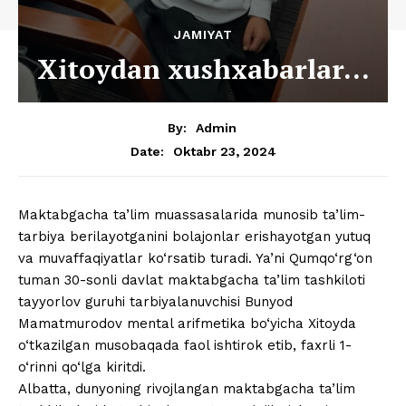
JAMIYAT
Xitoydan xushxabarlar…
By:
Admin
Oktabr 23, 2024
Date:
Maktabgacha ta’lim muassasalarida munosib ta’lim-
tarbiya berilayotganini bolajonlar erishayotgan yutuq
va muvaffaqiyatlar ko‘rsatib turadi. Ya’ni Qumqo‘rg‘on
tuman 30-sonli davlat maktabgacha ta’lim tashkiloti
tayyorlov guruhi tarbiyalanuvchisi Bunyod
Mamatmurodov mental arifmetika bo‘yicha Xitoyda
o‘tkazilgan musobaqada faol ishtirok etib, faxrli 1-
o‘rinni qo‘lga kiritdi.
Albatta, dunyoning rivojlangan maktabgacha ta’lim