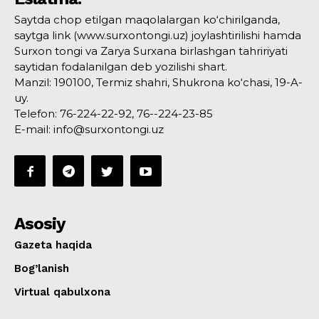
Saytda chop etilgan maqolalargan ko‘chirilganda,
saytga link (www.surxontongi.uz) joylashtirilishi hamda
Surxon tongi va Zarya Surxana birlashgan tahririyati
saytidan fodalanilgan deb yozilishi shart.
Manzil: 190100, Termiz shahri, Shukrona ko‘chasi, 19-A-
uy.
Telefon: 76-224-22-92, 76--224-23-85
E-mail: info@surxontongi.uz
Asosiy
Gazeta haqida
Bog’lanish
Virtual qabulxona