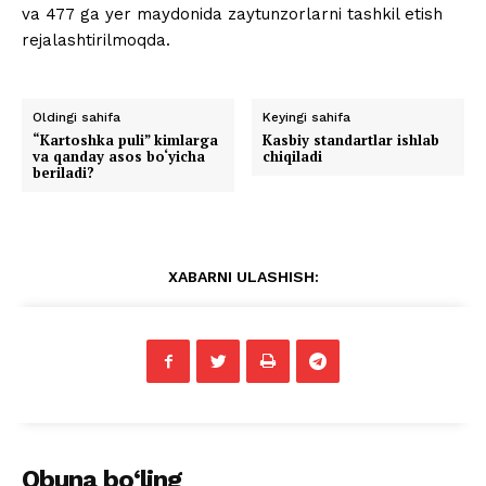
va 477 ga yer maydonida zaytunzorlarni tashkil etish
rejalashtirilmoqda.
Oldingi sahifa
Keyingi sahifa
“Kartoshka puli” kimlarga
Kasbiy standartlar ishlab
va qanday asos bo‘yicha
chiqiladi
beriladi?
XABARNI ULASHISH:
Obuna bo‘ling