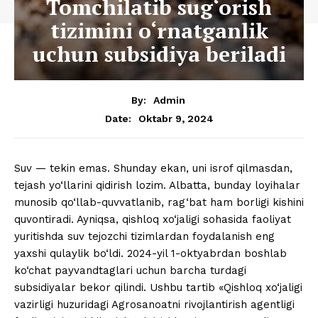
Tomchilatib sug‘orish
tizimini o‘rnatganlik
uchun subsidiya beriladi
By:
Admin
Oktabr 9, 2024
Date:
Suv — tekin emas. Shunday ekan, uni isrof qilmasdan,
tejash yo‘llarini qidirish lozim. Albatta, bunday loyihalar
munosib qo‘llab-quvvatlanib, rag‘bat ham borligi kishini
quvontiradi. Ayniqsa, qishloq xo‘jaligi sohasida faoliyat
yuritishda suv tejozchi tizimlardan foydalanish eng
yaxshi qulaylik bo‘ldi. 2024-yil 1-oktyabrdan boshlab
ko‘chat payvandtaglari uchun barcha turdagi
subsidiyalar bekor qilindi. Ushbu tartib «Qishloq xo‘jaligi
vazirligi huzuridagi Agrosanoatni rivojlantirish agentligi