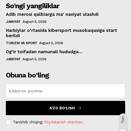
So'ngi yangiliklar
Adib merosi qalblarga maʼnaviyat ulashdi
JAMIYAT
Avgust 5, 2026
Harbiylar o‘rtasida kibersport musobaqasiga start
berildi
TURIZM VA SPORT
Avgust 5, 2026
Og‘ir toifadan namunali hududga…
JAMIYAT
Avgust 5, 2026
Obuna bo‘ling
A'ZO BO'LISH
Tun
Tanishib chiqing:
Foydalanish shartlari
.