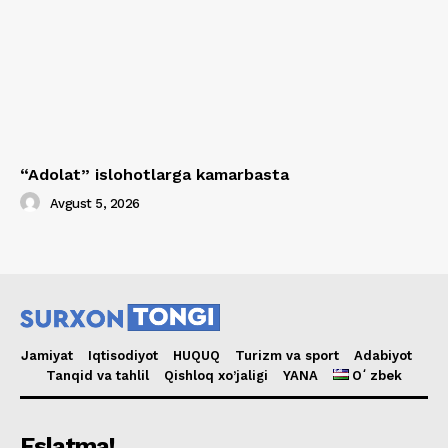
“Adolat” islohotlarga kamarbasta
Avgust 5, 2026
Jamiyat
Iqtisodiyot
HUQUQ
Turizm va sport
Adabiyot
Tanqid va tahlil
Qishloq xo’jaligi
YANA
Oʻzbek
Eslatma!