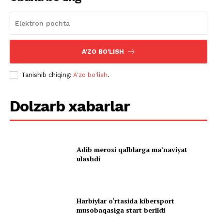
A'ZO BO'LISH
Tanishib chiqing:
A'zo bo'lish
.
Dolzarb xabarlar
Adib merosi qalblarga maʼnaviyat
ulashdi
Harbiylar o‘rtasida kibersport
musobaqasiga start berildi