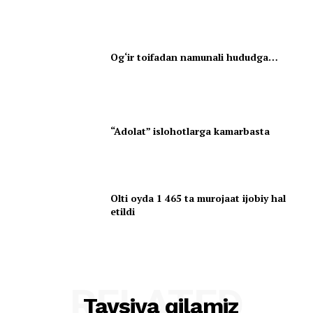
Og‘ir toifadan namunali hududga…
“Adolat” islohotlarga kamarbasta
Olti oyda 1 465 ta murojaat ijobiy hal
etildi
RELATED
Tavsiya qilamiz