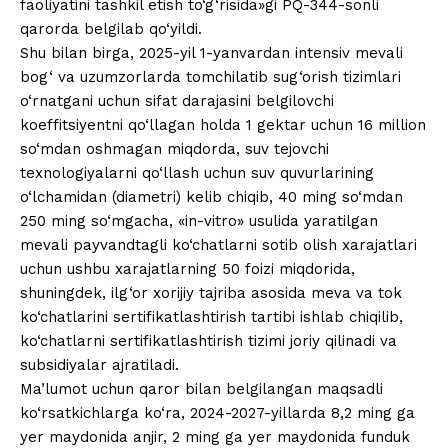
faoliyatini tashkil etish to‘g‘risida»gi PQ-344-sonli
qarorda belgilab qo‘yildi.
Shu bilan birga, 2025-yil 1-yanvardan intensiv mevali
bog‘ va uzumzorlarda tomchilatib sug‘orish tizimlari
o‘rnatgani uchun sifat darajasini belgilovchi
koeffitsiyentni qo‘llagan holda 1 gektar uchun 16 million
so‘mdan oshmagan miqdorda, suv tejovchi
texnologiyalarni qo‘llash uchun suv quvurlarining
o‘lchamidan (diametri) kelib chiqib, 40 ming so‘mdan
250 ming so‘mgacha, «in-vitro» usulida yaratilgan
mevali payvandtagli ko‘chatlarni sotib olish xarajatlari
uchun ushbu xarajatlarning 50 foizi miqdorida,
shuningdek, ilg‘or xorijiy tajriba asosida meva va tok
ko‘chatlarini sertifikatlashtirish tartibi ishlab chiqilib,
ko‘chatlarni sertifikatlashtirish tizimi joriy qilinadi va
subsidiyalar ajratiladi.
Ma’lumot uchun qaror bilan belgilangan maqsadli
ko‘rsatkichlarga ko‘ra, 2024-2027-yillarda 8,2 ming ga
yer maydonida anjir, 2 ming ga yer maydonida funduk