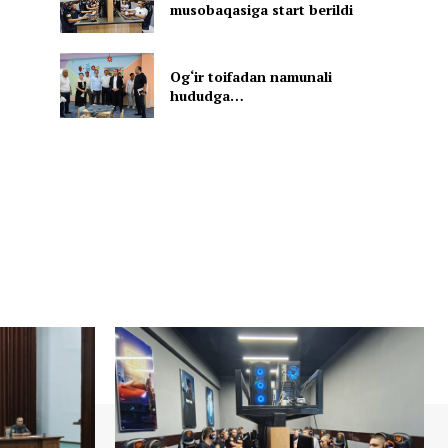
musobaqasiga start berildi
Og‘ir toifadan namunali
hududga…