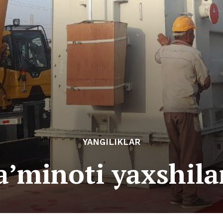
YANGILIKLAR
ta’minoti yaxshi