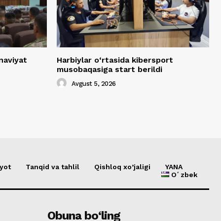
naviyat
Harbiylar o‘rtasida kibersport
musobaqasiga start berildi
Avgust 5, 2026
yot
Tanqid va tahlil
Qishloq xo’jaligi
YANA
Oʻzbek
Obuna bo‘ling