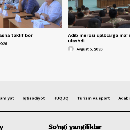
asha taklif bor
Adib merosi qalblarga maʼ
ulashdi
2026
Avgust 5, 2026
amiyat
Iqtisodiyot
HUQUQ
Turizm va sport
Adabi
y
So'ngi yangiliklar