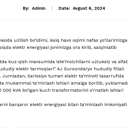
By:
Admin
Date:
Avgust 6, 2024
asida uzilish bo‘ldimi, issiq havo oqimi nafas yo‘llarimizga
iqda elektr energiyasi jonimizga ora kirib, salqinlatib
tda kuz-qish mavsumida iste’molchilarni uzluksiz va sifatl
ududiy elektr tarmoqlari” AJ Surxondaryo hududiy filiali
 Jumladan, Sariosiyo tuman elektr ta’minoti tasarrufida
sida mukammal ta’mirlash ishlari amalga borilib, yuklamad
 000 kVA bo‘lgan kuch transformatorini o‘rnatish ishlari
rni barqaror elektr energiyasi bilan ta’minlash imkoniyati