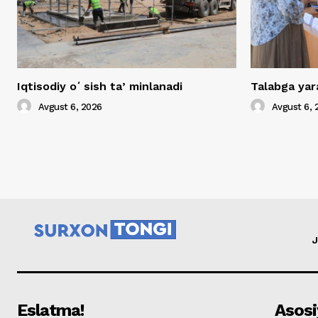
Iqtisodiy oʻsish taʼminlanadi
Talabga yar
Avgust 6, 2026
Avgust 6, 
J
Eslatma!
Asosi