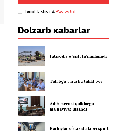
Tanishib chiqing:
A'zo bo'lish
.
Dolzarb xabarlar
Iqtisodiy oʻsish taʼminlanadi
Talabga yarasha taklif bor
Adib merosi qalblarga
maʼnaviyat ulashdi
Harbiylar o‘rtasida kibersport