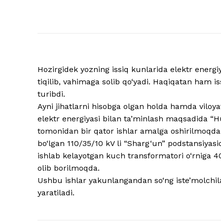
Hozirgidek yozning issiq kunlarida elektr energiy
tiqilib, vahimaga solib qo‘yadi. Haqiqatan ham iss
turibdi.
Ayni jihatlarni hisobga olgan holda hamda viloya
elektr energiyasi bilan ta’minlash maqsadida “H
tomonidan bir qator ishlar amalga oshirilmoqda.
bo‘lgan 110/35/10 kV li “Sharg‘un” podstansiya
ishlab kelayotgan kuch transformatori o‘rniga 40
olib borilmoqda.
Ushbu ishlar yakunlangandan so‘ng iste’molchila
yaratiladi.