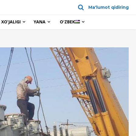
Ma'lumot qidiring
XO’JALIGI
YANA
OʻZBEK