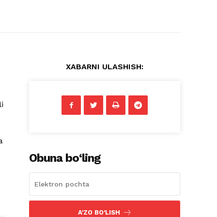
XABARNI ULASHISH:
i
a
Obuna bo‘ling
A'ZO BO'LISH