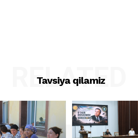
RELATED
Tavsiya qilamiz