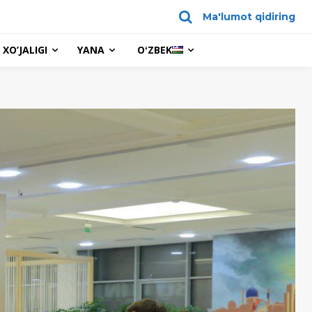
Ma'lumot qidiring
XO’JALIGI
YANA
OʻZBEK