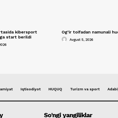
rtasida kibersport
Og‘ir toifadan namunali 
a start berildi
Avgust 5, 2026
2026
amiyat
Iqtisodiyot
HUQUQ
Turizm va sport
Adabi
y
So'ngi yangiliklar