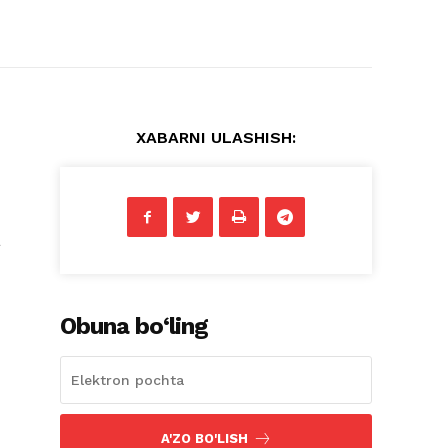
XABARNI ULASHISH:
a
Obuna bo‘ling
A'ZO BO'LISH