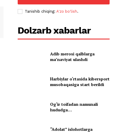
Tanishib chiqing:
A'zo bo'lish
.
Dolzarb xabarlar
Adib merosi qalblarga
maʼnaviyat ulashdi
Harbiylar o‘rtasida kibersport
musobaqasiga start berildi
Og‘ir toifadan namunali
hududga…
“Adolat” islohotlarga