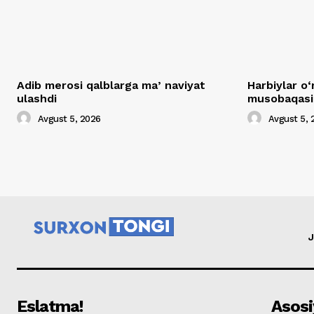
Adib merosi qalblarga maʼnaviyat
Harbiylar o‘
ulashdi
musobaqasig
Avgust 5, 2026
Avgust 5, 
J
Eslatma!
Asosi