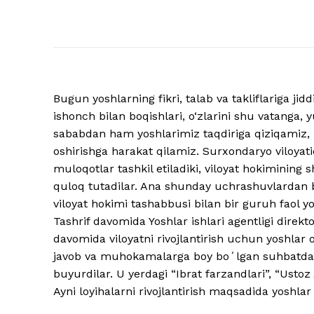
Bugun yoshlarning fikri, talab va takliflariga jidd
ishonch bilan boqishlari, o‘zlarini shu vatanga, 
sababdan ham yoshlarimiz taqdiriga qiziqamiz, u
oshirishga harakat qilamiz. Surxondaryo viloyati
muloqotlar tashkil etiladiki, viloyat hokimining s
quloq tutadilar. Ana shunday uchrashuvlardan bi
viloyat hokimi tashabbusi bilan bir guruh faol y
Tashrif davomida Yoshlar ishlari agentligi direk
davomida viloyatni rivojlantirish uchun yoshlar oʻz
javob va muhokamalarga boy boʻlgan suhbatdan 
buyurdilar. U yerdagi “Ibrat farzandlari”, “Ustoz A
Ayni loyihalarni rivojlantirish maqsadida yoshlar 