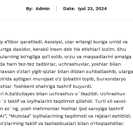
By:
Admin
Date:
Iyul 23, 2024
iy e’tibor qaratiladi. Asosiysi, ular ertangi kunga umid va
yurtga daxldor, kerakli inson deb his etishlari lozim. Shu
larning ko‘ngliga qo‘l solib, orzu va maqsadlarini amalga
da ham tez-tez tadbirlar, uchrashuvlar, yoshlar bilan
haxsan o‘zlari yigit-qizlar bilan dildan suhbatlashib, ularg
rida aytilgan murojaat o‘z ijobatini topib, Surxondaryo
oshlar Toshkent shahriga tashrif buyurdi.
tori A.Sa’dullayev bilan uchrashuv oʻtkazildi. Uchrashuv
 taklif va loyihalarini taqdimot qilishdi. Turli xil savol-
soʻng, yosh mehmonlar Yoshlar ijod saroyiga tashrif
I”, “Mutolaa” loyihalarining taqdimoti va rejalari eshitildi.
o‘zlarining taklif va tashabbuslari bilan o‘rtoqlashdilar.