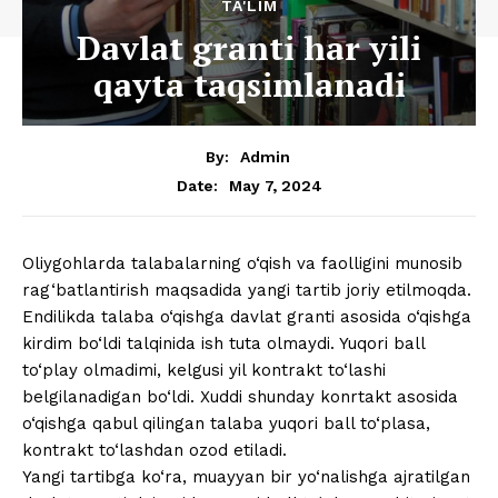
TA'LIM
Davlat granti har yili
qayta taqsimlanadi
By:
Admin
May 7, 2024
Date:
Oliygohlarda talabalarning o‘qish va faolligini munosib
rag‘batlantirish maqsadida yangi tartib joriy etilmoqda.
Endilikda talaba o‘qishga davlat granti asosida o‘qishga
kirdim bo‘ldi talqinida ish tuta olmaydi. Yuqori ball
to‘play olmadimi, kelgusi yil kontrakt to‘lashi
belgilanadigan bo‘ldi. Xuddi shunday konrtakt asosida
o‘qishga qabul qilingan talaba yuqori ball to‘plasa,
kontrakt to‘lashdan ozod etiladi.
Yangi tartibga ko‘ra, muayyan bir yo‘nalishga ajratilgan