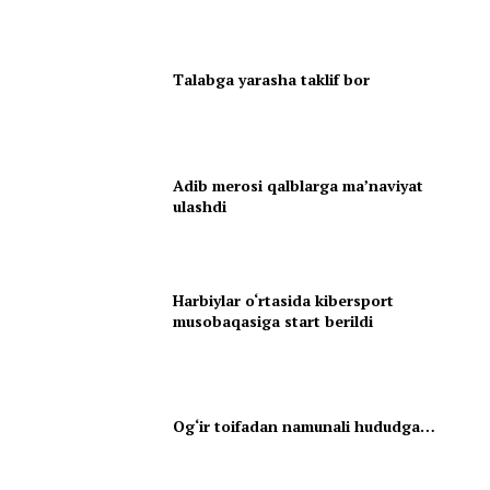
Talabga yarasha taklif bor
Adib merosi qalblarga maʼnaviyat
ulashdi
Harbiylar o‘rtasida kibersport
musobaqasiga start berildi
Og‘ir toifadan namunali hududga…