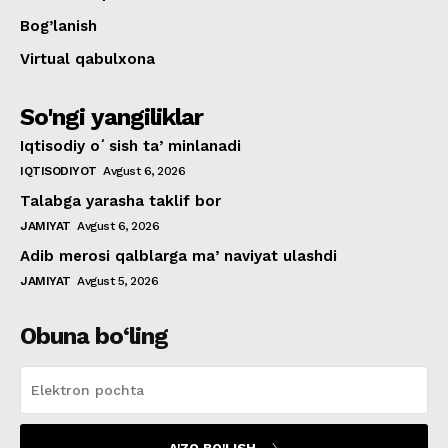
Bog’lanish
Virtual qabulxona
So'ngi yangiliklar
Iqtisodiy oʻsish taʼminlanadi
IQTISODIYOT
Avgust 6, 2026
Talabga yarasha taklif bor
JAMIYAT
Avgust 6, 2026
Adib merosi qalblarga maʼnaviyat ulashdi
JAMIYAT
Avgust 5, 2026
Obuna bo‘ling