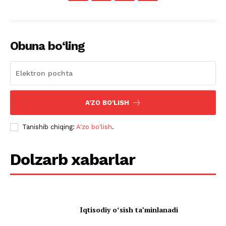
Obuna bo‘ling
A'ZO BO'LISH
Tanishib chiqing:
A'zo bo'lish
.
Dolzarb xabarlar
Iqtisodiy oʻsish taʼminlanadi