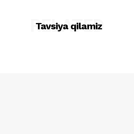
RELATED
Tavsiya qilamiz