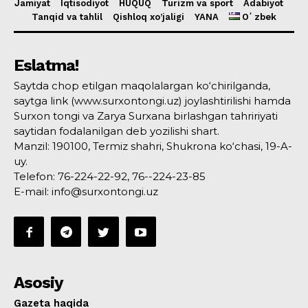
Jamiyat
Iqtisodiyot
HUQUQ
Turizm va sport
Adabiyot
Tanqid va tahlil
Qishloq xo’jaligi
YANA
Oʻzbek
Eslatma!
Saytda chop etilgan maqolalargan ko‘chirilganda,
saytga link (www.surxontongi.uz) joylashtirilishi hamda
Surxon tongi va Zarya Surxana birlashgan tahririyati
saytidan fodalanilgan deb yozilishi shart.
Manzil: 190100, Termiz shahri, Shukrona ko‘chasi, 19-A-
uy.
Telefon: 76-224-22-92, 76--224-23-85
E-mail: info@surxontongi.uz
Asosiy
Gazeta haqida