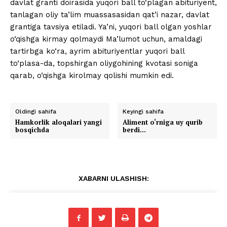
davlat granti doirasida yuqori ball to‘plagan abituriyent,
tanlagan oliy ta’lim muassasasidan qat’i nazar, davlat
grantiga tavsiya etiladi. Ya’ni, yuqori ball olgan yoshlar
o‘qishga kirmay qolmaydi Ma’lumot uchun, amaldagi
tartirbga ko‘ra, ayrim abituriyentlar yuqori ball
to‘plasa-da, topshirgan oliygohining kvotasi soniga
qarab, o‘qishga kirolmay qolishi mumkin edi.
Oldingi sahifa
Keyingi sahifa
Hamkorlik aloqalari yangi
Aliment o‘rniga uy qurib
bosqichda
berdi…
XABARNI ULASHISH: